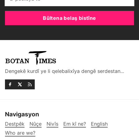
Bûltena belaş bistîne
Dengekê kurdî ye li qelebalixîya dengê serdestan...
Navigasyon
Destpêk
Nûçe
Nivîs
Em kî ne?
English
Who are we?