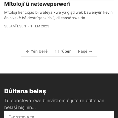
Mîtolojî û neteweperwerî
Mîtolojî her çiqas bi wateya xwe ya giştî wek bawerîyên kevin
ên civakê bê destnîşankirin jî, di esasê xwe da
SELAMÎ ESEN
1 TEM 2023
1 1 rûper
Yên berê
Paşê
Bûltena belaş
Tu eposteya xwe binivîsî em ê ji te re bûltenan
belaşî bişînin...