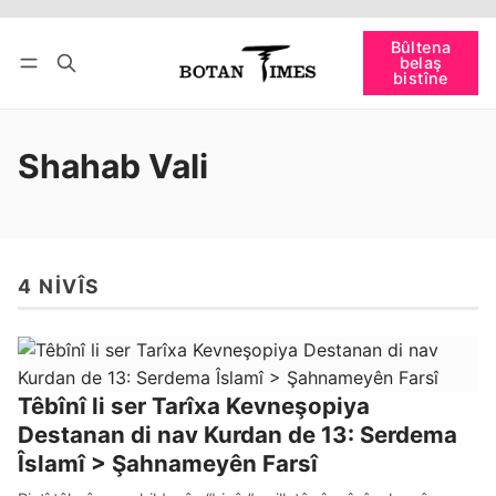
Têkevê
Bûltena belaş bistîne
Bûltena
belaş
bişopîne
bistîne
Shahab Vali
4 NIVÎS
Têbînî li ser Tarîxa Kevneşopiya
Destanan di nav Kurdan de 13: Serdema
Îslamî > Şahnameyên Farsî