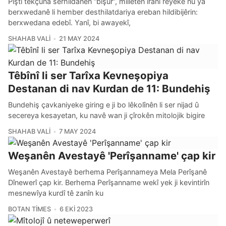
Piştî têkçûna serhildanên “bişûr”, milletên îranî rêyeke nû ya
berxwedanê li hember desthilatdariya ereban hildibijêrin:
berxwedana edebî. Yanî, bi awayekî,
SHAHAB VALI
21 MAY 2024
Têbînî li ser Tarîxa Kevneşopiya
Destanan di nav Kurdan de 11: Bundehiş
Bundehiş çavkaniyeke giring e ji bo lêkolînên li ser nijad û
secereya kesayetan, ku navê wan ji çîrokên mitolojik bigire
SHAHAB VALI
7 MAY 2024
Weşanên Avestayê 'Perîşanname' çap kir
Weşanên Avestayê berhema Perîşannameya Mela Perîşanê
Dînewerî çap kir. Berhema Perîşanname wekî yek ji kevintirîn
mesnewîya kurdî tê zanîn ku
BOTAN TIMES
6 EKI 2023