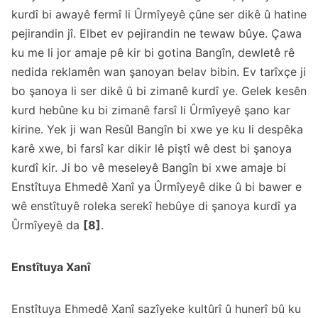
kurdî bi awayê fermî li Ûrmîyeyê çûne ser dikê û hatine
pejirandin jî. Elbet ev pejirandin ne tewaw bûye. Çawa
ku me li jor amaje pê kir bi gotina Bangîn, dewletê rê
nedida reklamên wan şanoyan belav bibin. Ev tarîxçe ji
bo şanoya li ser dikê û bi zimanê kurdî ye. Gelek kesên
kurd hebûne ku bi zimanê farsî li Ûrmîyeyê şano kar
kirine. Yek ji wan Resûl Bangîn bi xwe ye ku li despêka
karê xwe, bi farsî kar dikir lê piştî wê dest bi şanoya
kurdî kir. Ji bo vê meseleyê Bangîn bi xwe amaje bi
Enstîtuya Ehmedê Xanî ya Ûrmîyeyê dike û bi bawer e
wê enstîtuyê roleka serekî hebûye di şanoya kurdî ya
Ûrmîyeyê da
[8]
.
Enstîtuya Xanî
Enstîtuya Ehmedê Xanî sazîyeke kultûrî û hunerî bû ku