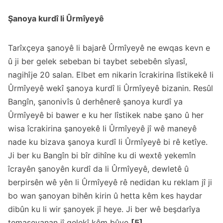
Şanoya kurdî li Ûrmîyeyê
Tarîxçeya şanoyê li bajarê Ûrmîyeyê ne ewqas kevn e
û ji ber gelek sebeban bi taybet sebebên sîyasî,
nagihîje 20 salan. Elbet em nikarin îcrakirina lîstikekê li
Ûrmîyeyê wekî şanoya kurdî li Ûrmîyeyê bizanin. Resûl
Bangîn, şanonivîs û derhênerê şanoya kurdî ya
Ûrmîyeyê bi bawer e ku her lîstikek nabe şano û her
wisa îcrakirina şanoyekê li Ûrmîyeyê jî wê maneyê
nade ku bizava şanoya kurdî li Ûrmîyeyê bi rê ketîye.
Ji ber ku Bangîn bi bîr dihîne ku di wextê yekemîn
îcrayên şanoyên kurdî da li Ûrmîyeyê, dewletê û
berpirsên wê yên li Ûrmîyeyê rê nedidan ku reklam jî ji
bo wan şanoyan bihên kirin û hetta kêm kes haydar
dibûn ku li wir şanoyek jî heye. Ji ber wê beşdarîya
temaşevanan jî gelekî kêm bûye
[5]
.