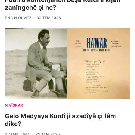
zanîngehê çi ne?
ENGIN ÖLMEZ
30 TEM 2026
NIVÎSKAR
Gelo Medyaya Kurdî ji azadîyê çi fêm
dike?
BOTAN TIMES
29 TEM 2026