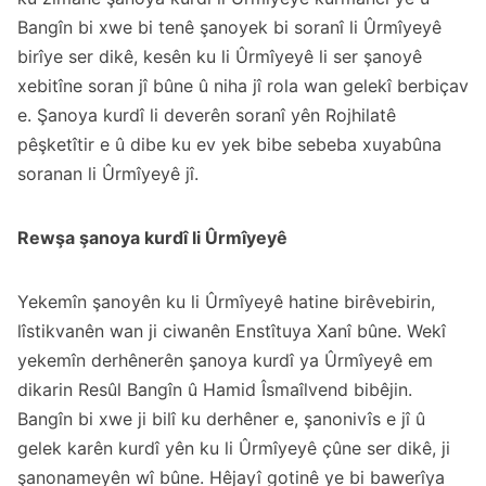
Bangîn bi xwe bi tenê şanoyek bi soranî li Ûrmîyeyê
birîye ser dikê, kesên ku li Ûrmîyeyê li ser şanoyê
xebitîne soran jî bûne û niha jî rola wan gelekî berbiçav
e. Şanoya kurdî li deverên soranî yên Rojhilatê
pêşketîtir e û dibe ku ev yek bibe sebeba xuyabûna
soranan li Ûrmîyeyê jî.
Rewşa şanoya kurdî li Ûrmîyeyê
Yekemîn şanoyên ku li Ûrmîyeyê hatine birêvebirin,
lîstikvanên wan ji ciwanên Enstîtuya Xanî bûne. Wekî
yekemîn derhênerên şanoya kurdî ya Ûrmîyeyê em
dikarin Resûl Bangîn û Hamid Îsmaîlvend bibêjin.
Bangîn bi xwe ji bilî ku derhêner e, şanonivîs e jî û
gelek karên kurdî yên ku li Ûrmîyeyê çûne ser dikê, ji
şanonameyên wî bûne. Hêjayî gotinê ye bi bawerîya