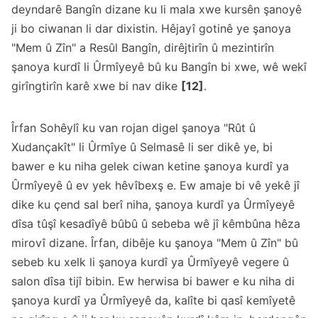
deyndarê Bangîn dizane ku li mala xwe kursên şanoyê
ji bo ciwanan li dar dixistin. Hêjayî gotinê ye şanoya
"Mem û Zîn" a Resûl Bangîn, dirêjtirîn û mezintirîn
şanoya kurdî li Ûrmîyeyê bû ku Bangîn bi xwe, wê wekî
girîngtirîn karê xwe bi nav dike
[12]
.
Îrfan Sohêylî ku van rojan digel şanoya "Rût û
Xudançakît" li Ûrmîye û Selmasê li ser dikê ye, bi
bawer e ku niha gelek ciwan ketine şanoya kurdî ya
Ûrmîyeyê û ev yek hêvîbexş e. Ew amaje bi vê yekê jî
dike ku çend sal berî niha, şanoya kurdî ya Ûrmîyeyê
dîsa tûşî kesadîyê bûbû û sebeba wê jî kêmbûna hêza
mirovî dizane. Îrfan, dibêje ku şanoya "Mem û Zîn" bû
sebeb ku xelk li şanoya kurdî ya Ûrmîyeyê vegere û
salon dîsa tijî bibin. Ew herwisa bi bawer e ku niha di
şanoya kurdî ya Ûrmîyeyê da, kalîte bi qasî kemîyetê