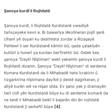
Şanoya kurdî li Rojhilatê
Şanoya kurdî, li Rojhilatê Kurdistanê xwedîyê
tarîxçeyeke kevn e. Bi bawerîya lêkolîneran piştî şerê
cîhanî yê duyan ku desthilata zordar a Rizaşayê
Pehlewî li ser Kurdistanê kêmtir bû, qada çalakîyên
kultûrî û hunerî ya kurdan berfirehtir bû. Gelek kes
şanoya "Daykî Nîştiman" wekî yekemîn şanoya kurdî li
Rojhilatê dizanin. Şanoya "Daykî Nîştiman" di serdema
Komara Kurdistanê da li Mihabadê hate îcrakirin û
rizgarkirina nîştimana dayîkê ji destê dagirkeran, ji
alîyê kurên wê ve nîşan dida. Ev şano yek ji dramayên
herî cidî yên Kurdistanê bûye ku di serdema komarê da
ne tenê li Mihabadê belkî li bajarên din ên rojhilatê
Kurdistanê jî serkeftî bûye
[4]
.