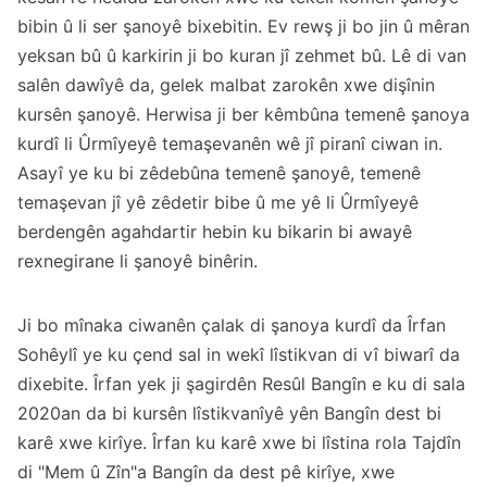
bibin û li ser şanoyê bixebitin. Ev rewş ji bo jin û mêran
yeksan bû û karkirin ji bo kuran jî zehmet bû. Lê di van
salên dawîyê da, gelek malbat zarokên xwe dişînin
kursên şanoyê. Herwisa ji ber kêmbûna temenê şanoya
kurdî li Ûrmîyeyê temaşevanên wê jî piranî ciwan in.
Asayî ye ku bi zêdebûna temenê şanoyê, temenê
temaşevan jî yê zêdetir bibe û me yê li Ûrmîyeyê
berdengên agahdartir hebin ku bikarin bi awayê
rexnegirane li şanoyê binêrin.
Ji bo mînaka ciwanên çalak di şanoya kurdî da Îrfan
Sohêylî ye ku çend sal in wekî lîstikvan di vî biwarî da
dixebite. Îrfan yek ji şagirdên Resûl Bangîn e ku di sala
2020an da bi kursên lîstikvanîyê yên Bangîn dest bi
karê xwe kirîye. Îrfan ku karê xwe bi lîstina rola Tajdîn
di "Mem û Zîn"a Bangîn da dest pê kirîye, xwe