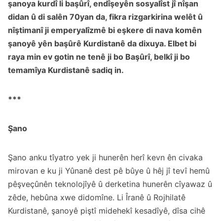
şanoya kurdî li başûrî, endîşeyên sosyalîst jî nîşan
didan û di salên 70yan da, fikra rizgarkirina welêt û
nîştimanî ji emperyalîzmê bi eşkere di nava komên
şanoyê yên başûrê Kurdistanê da dixuya. Elbet bi
raya min ev gotin ne tenê ji bo Başûrî, belkî ji bo
temamîya Kurdistanê sadiq in.
***
Şano
Şano anku tîyatro yek ji hunerên herî kevn ên civaka
mirovan e ku ji Yûnanê dest pê bûye û hêj jî tevî hemû
pêşveçûnên teknolojîyê û derketina hunerên cîyawaz û
zêde, hebûna xwe didomîne. Li Îranê û Rojhilatê
Kurdistanê, şanoyê piştî midehekî kesadîyê, dîsa cihê