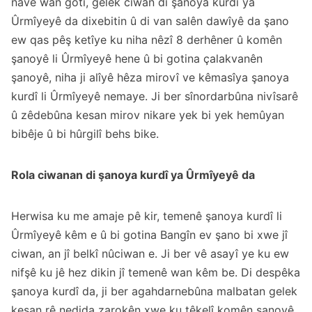
navê wan gotî, gelek ciwan di şanoya kurdî ya
Ûrmîyeyê da dixebitin û di van salên dawîyê da şano
ew qas pêş ketîye ku niha nêzî 8 derhêner û komên
şanoyê li Ûrmîyeyê hene û bi gotina çalakvanên
şanoyê, niha ji alîyê hêza mirovî ve kêmasîya şanoya
kurdî li Ûrmîyeyê nemaye. Ji ber sînordarbûna nivîsarê
û zêdebûna kesan mirov nikare yek bi yek hemûyan
bibêje û bi hûrgilî behs bike.
Rola ciwanan di şanoya kurdî ya Ûrmîyeyê da
Herwisa ku me amaje pê kir, temenê şanoya kurdî li
Ûrmîyeyê kêm e û bi gotina Bangîn ev şano bi xwe jî
ciwan, an jî belkî nûciwan e. Ji ber vê asayî ye ku ew
nifşê ku jê hez dikin jî temenê wan kêm be. Di despêka
şanoya kurdî da, ji ber agahdarnebûna malbatan gelek
kesan rê nedida zarokên xwe ku têkelî komên şanoyê