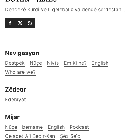
Dengekê kurdî ye li qelebalixîya dengê serdestan...
Navigasyon
Destpêk
Nûçe
Nivîs
Em kî ne?
English
Who are we?
Zêdetır
Edebiyat
Mijar
Nûçe
bername
English
Podcast
Celadet Alî Bedir-Xan
Şêx Seîd