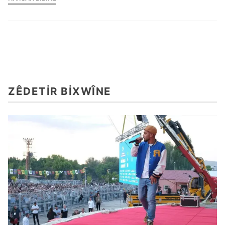
ZÊDETIR BIXWÎNE