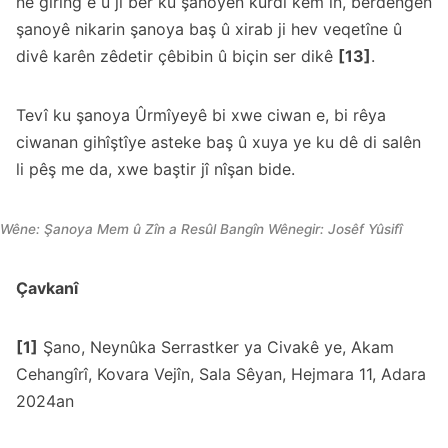
ne girîng e û ji ber ku şanoyên kurdî kêm in, berdengên
şanoyê nikarin şanoya baş û xirab ji hev veqetîne û
divê karên zêdetir çêbibin û biçin ser dikê
[13]
.
Tevî ku şanoya Ûrmîyeyê bi xwe ciwan e, bi rêya
ciwanan gihîştîye asteke baş û xuya ye ku dê di salên
li pêş me da, xwe baştir jî nîşan bide.
Wêne: Şanoya Mem û Zîn a Resûl Bangîn Wênegir: Josêf Yûsifî
Çavkanî
[1]
Şano, Neynûka Serrastker ya Civakê ye, Akam
Cehangîrî, Kovara Vejîn, Sala Sêyan, Hejmara 11, Adara
2024an