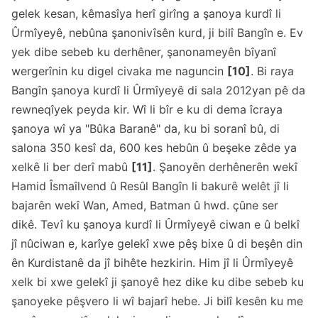
gelek kesan, kêmasîya herî girîng a şanoya kurdî li
Ûrmîyeyê, nebûna şanonivîsên kurd, ji bilî Bangîn e. Ev
yek dibe sebeb ku derhêner, şanonameyên bîyanî
wergerînin ku digel civaka me naguncin
[10]
. Bi raya
Bangîn şanoya kurdî li Ûrmîyeyê di sala 2012yan pê da
rewneqîyek peyda kir. Wî li bîr e ku di dema îcraya
şanoya wî ya "Bûka Baranê" da, ku bi soranî bû, di
salona 350 kesî da, 600 kes hebûn û beşeke zêde ya
xelkê li ber derî mabû
[11]
. Şanoyên derhênerên wekî
Hamid Îsmaîlvend û Resûl Bangîn li bakurê welêt jî li
bajarên wekî Wan, Amed, Batman û hwd. çûne ser
dikê. Tevî ku şanoya kurdî li Ûrmîyeyê ciwan e û belkî
jî nûciwan e, karîye gelekî xwe pêş bixe û di beşên din
ên Kurdistanê da jî bihête hezkirin. Him jî li Ûrmîyeyê
xelk bi xwe gelekî ji şanoyê hez dike ku dibe sebeb ku
şanoyeke pêşvero li wî bajarî hebe. Ji bilî kesên ku me