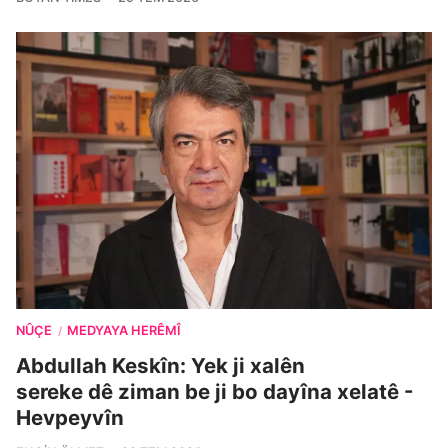
NÛÇE
MEDYAYA HERÊMÎ
/
Abdullah Keskîn: Yek ji xalên
sereke dê ziman be ji bo dayîna xelatê -
Hevpeyvîn