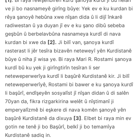
[1]
. Bi raya rewşenbîrên kurd şanoya kurdî ji du hêlan
ve ji bo nasnameyê girîng bûye: Yek ev e ku kurdan bi
rêya şanoyê hebûna xwe nîşan dida û li dijî înkarê
radiwestan û ya duyan jî ev e ku şano dibû sebeba
geşbûn û berbelavbûna nasnameya kurdî di nava
kurdan bi xwe da
[2].
Ji bilî van, şanoya kurdî
rasterast li jêr tesîra bizavên neteweyî yên Kurdistanê
bûye û niha jî wisa ye. Bi raya Mari R. Rostami şanoya
kurdî bû ku yek ji girîngtirîn tesîran li ser
neteweperwerîya kurdî li başûrê Kurdistanê kir. Ji bilî
neteweperwerîyê, Rostami bi bawer e ku şanoya kurdî
li başûrî, endîşeyên sosyalîst jî nîşan didan û di salên
70yan da, fikra rizgarkirina welêt û nîştimanî ji
emperyalîzmê bi eşkere di nava komên şanoyê yên
başûrê Kurdistanê da dixuya
[3]
. Elbet bi raya min ev
gotin ne tenê ji bo Başûrî, belkî ji bo temamîya
Kurdistanê sadiq in.