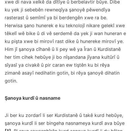
xwe di nava xelkê da dîtîye û berbelavtir bûye. Dibe
ku yek ji sebebên rewneqîya şanoyê pêwendîya
rasterast û semîmî ya bi berdengên xwe ra be.
Herwisa şano hunerek e ku teknolojî nikare gelekî xwe
têkelî wê bike û di vê serdemê da yek ji wan huneran e
ku pişta xwe bi mirovî rast dike û hunereke mirovî ye.
Him jî şanoya cîhanê û li pey wê ya Îran û Kurdistanê
her tim cihek hebûye ji bo nîşandana jîyana kultûrî û
sîyasî ya civakê û pir caran ew tiştên ku bi rêya
zimanê asayî nedihatin gotin, bi rêya şanoyê dihatin
gotin.
Şanoya kurdî û nasname
Ji ber ku zordarî li ser Kurdistanê û takê kurd hebûye,
şanoya kurdî li ser bingeha nasnameya kurdî ava bûye