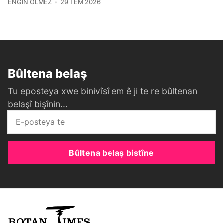
ENGIN ÖLMEZ
29 TEM 2026
Bûltena belaş
Tu eposteya xwe binivîsî em ê ji te re bûltenan
belaşî bişînin...
Bûltena belaş bistîne