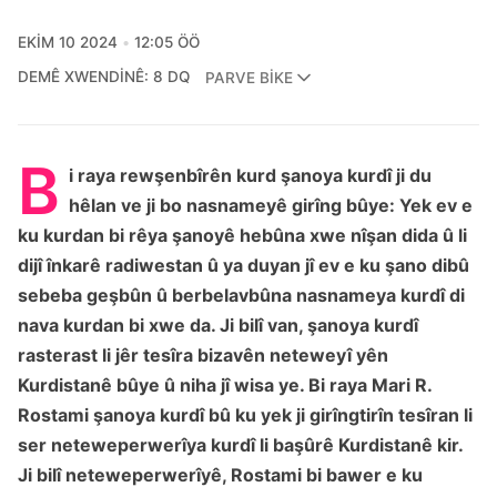
EKIM 10 2024
12:05 ÖÖ
DEMÊ XWENDINÊ: 8 DQ
PARVE BIKE
B
i raya rewşenbîrên kurd şanoya kurdî ji du
hêlan ve ji bo nasnameyê girîng bûye: Yek ev e
ku kurdan bi rêya şanoyê hebûna xwe nîşan dida û li
dijî înkarê radiwestan û ya duyan jî ev e ku şano dibû
sebeba geşbûn û berbelavbûna nasnameya kurdî di
nava kurdan bi xwe da. Ji bilî van, şanoya kurdî
rasterast li jêr tesîra bizavên neteweyî yên
Kurdistanê bûye û niha jî wisa ye. Bi raya Mari R.
Rostami şanoya kurdî bû ku yek ji girîngtirîn tesîran li
ser neteweperwerîya kurdî li başûrê Kurdistanê kir.
Ji bilî neteweperwerîyê, Rostami bi bawer e ku