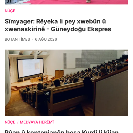
NÛÇE
Sîmyager: Rêyeka li pey xwebûn û
xwenaskirinê - Güneydoğu Ekspres
BOTAN TIMES
6 AĞU 2026
NÛÇE
MEDYAYA HERÊMÎ
/
Pûan û kontenjanên beşa Kurdî li kîjan