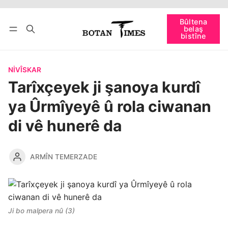
Bûltena
belaş
Têkevê
Bûltena belaş bistîne
bistîne
NIVÎSKAR
Tarîxçeyek ji şanoya kurdî
ya Ûrmîyeyê û rola ciwanan
di vê hunerê da
ARMÎN TEMERZADE
Ji bo malpera nû (3)