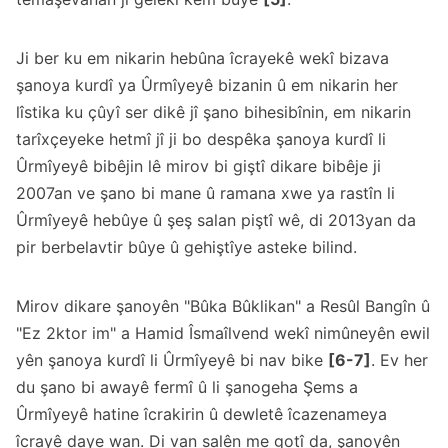
Ji ber ku em nikarin hebûna îcrayekê wekî bizava
şanoya kurdî ya Ûrmîyeyê bizanin û em nikarin her
lîstika ku çûyî ser dikê jî şano bihesibînin, em nikarin
tarîxçeyeke hetmî jî ji bo despêka şanoya kurdî li
Ûrmîyeyê bibêjin lê mirov bi giştî dikare bibêje ji
2007an ve şano bi mane û ramana xwe ya rastîn li
Ûrmîyeyê hebûye û şeş salan piştî wê, di 2013yan da
pir berbelavtir bûye û gehiştîye asteke bilind.
Mirov dikare şanoyên "Bûka Bûklikan" a Resûl Bangîn û
"Ez 2ktor im" a Hamid Îsmaîlvend wekî nimûneyên ewil
yên şanoya kurdî li Ûrmîyeyê bi nav bike
[6-7]
. Ev her
du şano bi awayê fermî û li şanogeha Şems a
Ûrmîyeyê hatine îcrakirin û dewletê îcazenameya
îcrayê daye wan. Di van salên me gotî da, şanoyên