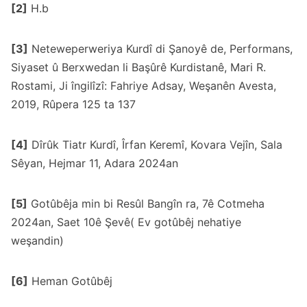
[2]
H.b
[3]
Neteweperweriya Kurdî di Şanoyê de, Performans,
Siyaset û Berxwedan li Başûrê Kurdistanê, Mari R.
Rostami, Ji îngilîzî: Fahriye Adsay, Weşanên Avesta,
2019, Rûpera 125 ta 137
[4]
Dîrûk Tiatr Kurdî, Îrfan Keremî, Kovara Vejîn, Sala
Sêyan, Hejmar 11, Adara 2024an
[5]
Gotûbêja min bi Resûl Bangîn ra, 7ê Cotmeha
2024an, Saet 10ê Şevê( Ev gotûbêj nehatiye
weşandin)
[6]
Heman Gotûbêj