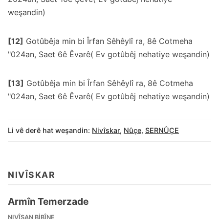
weşandin)
[12]
Gotûbêja min bi Îrfan Sêhêylî ra, 8ê Cotmeha
"024an, Saet 6ê Êvarê( Ev gotûbêj nehatiye weşandin)
[13]
Gotûbêja min bi Îrfan Sêhêylî ra, 8ê Cotmeha
"024an, Saet 6ê Êvarê( Ev gotûbêj nehatiye weşandin)
Li vê derê hat weşandin:
Nivîskar
,
Nûçe
,
SERNÛÇE
NIVÎSKAR
Armîn Temerzade
NIVÎSAN BIBÎNE