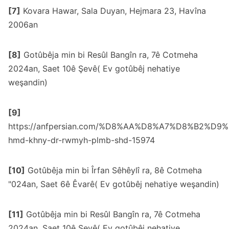
[7]
Kovara Hawar, Sala Duyan, Hejmara 23, Havîna
2006an
[8]
Gotûbêja min bi Resûl Bangîn ra, 7ê Cotmeha
2024an, Saet 10ê Şevê( Ev gotûbêj nehatiye
weşandin)
[9]
https://anfpersian.com/%D8%AA%D8%A7%D8%B2%D
hmd-khny-dr-rwmyh-plmb-shd-15974
[10]
Gotûbêja min bi Îrfan Sêhêylî ra, 8ê Cotmeha
"024an, Saet 6ê Êvarê( Ev gotûbêj nehatiye weşandin)
[11]
Gotûbêja min bi Resûl Bangîn ra, 7ê Cotmeha
2024an, Saet 10ê Şevê( Ev gotûbêj nehatiye