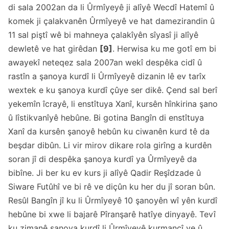
di sala 2002an da li Ûrmîyeyê ji alîyê Wecdî Hatemî û
komek ji çalakvanên Ûrmîyeyê ve hat damezirandin û
11 sal piştî wê bi mahneya çalakîyên sîyasî ji alîyê
dewletê ve hat girêdan
[9]
. Herwisa ku me gotî em bi
awayekî neteqez sala 2007an wekî despêka cidî û
rastîn a şanoya kurdî li Ûrmîyeyê dizanin lê ev tarîx
wextek e ku şanoya kurdî çûye ser dikê. Çend sal berî
yekemîn îcrayê, li enstîtuya Xanî, kursên hînkirina şano
û lîstikvanîyê hebûne. Bi gotina Bangîn di enstîtuya
Xanî da kursên şanoyê hebûn ku ciwanên kurd tê da
beşdar dibûn. Li vir mirov dikare rola girîng a kurdên
soran jî di despêka şanoya kurdî ya Ûrmîyeyê da
bibîne. Ji ber ku ev kurs ji alîyê Qadir Reşîdzade û
Siware Futûhî ve bi rê ve diçûn ku her du jî soran bûn.
Resûl Bangîn jî ku li Ûrmîyeyê 10 şanoyên wî yên kurdî
hebûne bi xwe li bajarê Pîranşarê hatîye dinyayê. Tevî
ku zimanê şanoya kurdî li Ûrmîyeyê kurmancî ye û