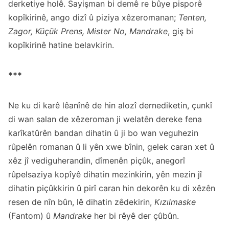
derketiye holê. Sayişman bi demê re bûye pisporê
kopîkirinê, ango dizî û piziya xêzeromanan;
Tenten,
Zagor, Küçük Prens, Mister No, Mandrake
, giş bi
kopîkirinê hatine belavkirin.
***
Ne ku di karê lêanînê de hin alozî dernediketin, çunkî
di wan salan de xêzeroman ji welatên dereke fena
karîkatûrên bandan dihatin û ji bo wan veguhezin
rûpelên romanan û li yên xwe bînin, gelek caran xet û
xêz jî vediguherandin, dîmenên piçûk, anegorî
rûpelsaziya kopîyê dihatin mezinkirin, yên mezin jî
dihatin piçûkkirin û pirî caran hin dekorên ku di xêzên
resen de nîn bûn, lê dihatin zêdekirin,
Kızılmaske
(Fantom) û
Mandrake
her bi rêyê der çûbûn.