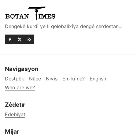
Dengekê kurdî ye li qelebalixîya dengê serdestan...
Navigasyon
Destpêk
Nûçe
Nivîs
Em kî ne?
English
Who are we?
Zêdetır
Edebiyat
Mijar