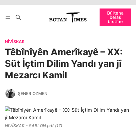
Têkevê
Bûltena belaş bistîne
Bûltena
belaş
bişopîne
bistîne
NIVÎSKAR
Têbînîyên Amerîkayê – XX:
Süt İçtim Dilim Yandı yan jî
Mezarcı Kamil
ŞENER OZMEN
NIVÎSKAR - ŞABLON.pdf (17)