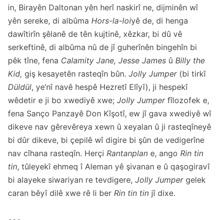
in, Birayên Daltonan yên herî naskirî ne, dijminên wî
yên sereke, di albûma
Hors-la-loi
yê de, di henga
dawîtirîn şêlanê de tên kujtinê, xêzkar, bi dû vê
serkeftinê, di albûma nû de jî guherînên bingehîn bi
pêk tîne, fena
Calamity Jane, Jesse James
û
Billy the
Kid,
giş kesayetên rasteqîn bûn.
Jolly Jumper
(bi tirkî
Düldül
, ye’nî navê hespê Hezretî Elîyî), ji hespekî
wêdetir e ji bo xwediyê xwe;
Jolly Jumper
fîlozofek e,
fena Sanço Panzayê Don Kîşotî, ew jî gava xwediyê wî
dikeve nav gêrevêreya xewn û xeyalan û ji rasteqîneyê
bi dûr dikeve, bi çepilê wî digire bi şûn de vedigerîne
nav cîhana rasteqîn. Herçi
Rantanplan
e, ango
Rin tin
tin
, tûleyekî ehmeq î Aleman yê şivanan e û qaşogiravî
bi alayeke siwariyan re tevdigere,
Jolly Jumper
gelek
caran bêyî dilê xwe rê li ber
Rin tin tin
jî dixe.