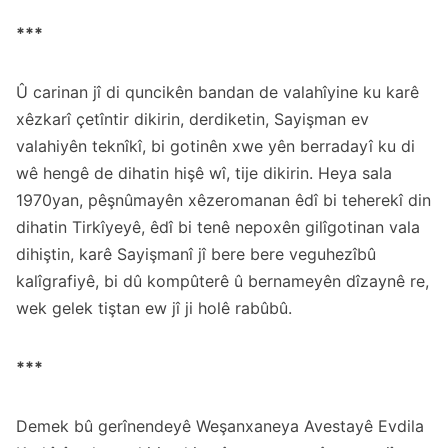
***
Û carinan jî di quncikên bandan de valahîyine ku karê
xêzkarî çetîntir dikirin, derdiketin, Sayişman ev
valahiyên teknîkî, bi gotinên xwe yên berradayî ku di
wê hengê de dihatin hişê wî, tije dikirin. Heya sala
1970yan, pêşnûmayên xêzeromanan êdî bi teherekî din
dihatin Tirkîyeyê, êdî bi tenê nepoxên gilîgotinan vala
dihiştin, karê Sayişmanî jî bere bere veguhezîbû
kalîgrafiyê, bi dû kompûterê û bernameyên dîzaynê re,
wek gelek tiştan ew jî ji holê rabûbû.
***
Demek bû gerînendeyê Weşanxaneya Avestayê Evdila