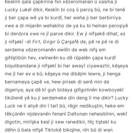
Keskînî qala çapkirina hin xêzeromanan û xasma jî
Lucky Luke
î dikir, Keskîn bi coş û peroş bû, ne bi tenê
ji ber çapa wê ya bi kurdî, her weha ji ber berbirriya
xwe a di mijarên wehakîno de ya ku bi heman peroşiyê
bi derdora xwe re jî parve dikir. Ew ji nifşekê dihat, ez
ji nifşekî -di
Fırt
,
Gırgır
û
Çarşaf
ê de, pê re pê re di
serdema xêzeromanên ewilîn de wek nifş em
gihîştibûn hev, xwînerên ku dê rûpelên çapa kurdî
biqulibandana ji nifşekî bi her awayî ciyawaztir, kêşeya
me jî her ev e bû; kêşeya me dibêjim lewre, ji henga
bernameya çapê ve, hew pirsek di serê min de
digeriya; aya dê kî guh bidaya gilîgotinên kowboyekî
tikûtenê yê ku ji serdemeke din deng li me dikir?
Lucky
Luck
ne li aliyê din î tarî bû, rêgir nedikuştin, heke em
têkçûnên nijdevanên fenanî Daltonan nehesibînin, wekî
digotin, mirîşka kesî ji xew ranedikir, hîç tiştekî ku
dêhn û bala nifşê Tiktokê bikişîne, nîn bû di wan