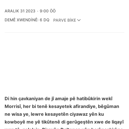
ARALIK 31 2023
9:00 ÖÖ
DEMÊ XWENDINÊ: 6 DQ
PARVE BIKE
Di hin çavkaniyan de jî amaje pê hatibûkirin wekî
Morrisî, her bi tenê kesayetek afirandiye, bêgûman
ne wisa ye, lewre kesayetên ciyawaz yên ku
kowboyê me yê tikûtenê di gerûgeştên xwe de liqayî