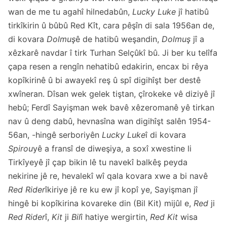
wan de me tu agahî hilnedabûn,
Lucky Luke
jî hatibû
tirkîkirin û bûbû Red Kît, cara pêşîn di sala 1956an de,
di kovara
Dolmuş
ê de hatibû weşandin,
Dolmuş
jî a
xêzkarê navdar î tirk Turhan Selçûkî bû. Ji ber ku telîfa
çapa resen a rengîn nehatibû edakirin, encax bi rêya
kopîkirinê û bi awayekî reş û spî digihîşt ber destê
xwîneran. Dîsan wek gelek tiştan, çîrokeke vê diziyê jî
hebû; Ferdî Sayişman wek bavê xêzeromanê yê tirkan
nav û deng dabû, hevnasîna wan digihîşt salên 1954-
56an, -hingê serboriyên
Lucky Luke
î di kovara
Spirou
yê a fransî de diweşiya, a soxî xwestine li
Tirkîyeyê jî çap bikin lê tu navekî balkêş peyda
nekirine jê re, hevalekî wî qala kovara xwe a bi navê
Red Rider
îkiriye jê re ku ew jî kopî ye, Sayişman jî
hingê bi kopîkirina kovareke din (Bil Kit) mijûl e,
Red
ji
Red Rider
î,
Kit
ji
Bil
î hatiye wergirtin,
Red Kit
wisa