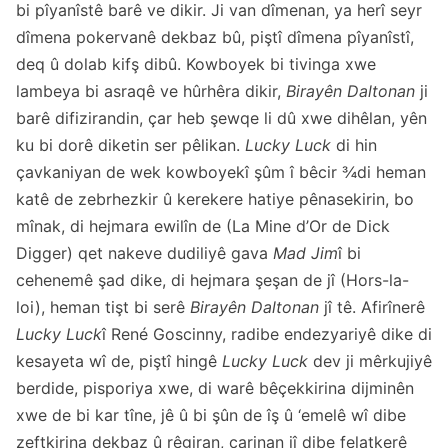
bi pîyanîstê barê ve dikir. Ji van dîmenan, ya herî seyr
dîmena pokervanê dekbaz bû, piştî dîmena pîyanîstî,
deq û dolab kifş dibû. Kowboyek bi tivinga xwe
lambeya bi asraqê ve hûrhêra dikir,
Birayên Daltonan
ji
barê difizirandin, çar heb şewqe li dû xwe dihêlan, yên
ku bi dorê diketin ser pêlikan.
Lucky Luck
di hin
çavkaniyan de wek kowboyekî şûm î bêcir ¾di heman
katê de zebrhezkir û kerekere hatiye pênasekirin, bo
mînak, di hejmara ewilîn de (La Mine d’Or de Dick
Digger) qet nakeve dudiliyê gava
Mad Jim
î bi
cehenemê şad dike, di hejmara şeşan de jî (Hors-la-
loi), heman tişt bi serê
Birayên Daltonan
jî tê. Afirînerê
Lucky Luck
î René Goscinny, radibe endezyariyê dike di
kesayeta wî de, piştî hingê
Lucky Luck
dev ji mêrkujiyê
berdide, pisporiya xwe, di warê bêçekkirina dijminên
xwe de bi kar tîne, jê û bi şûn de îş û ‘emelê wî dibe
zeftkirina dekbaz û rêgiran, carinan jî dibe felatkerê