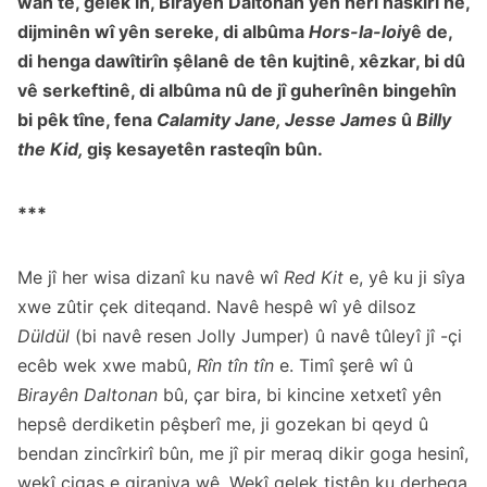
wan tê, gelek in, Birayên Daltonan yên herî naskirî ne,
dijminên wî yên sereke, di albûma
Hors-la-loi
yê de,
di henga dawîtirîn şêlanê de tên kujtinê, xêzkar, bi dû
vê serkeftinê, di albûma nû de jî guherînên bingehîn
bi pêk tîne, fena
Calamity Jane, Jesse James
û
Billy
the Kid,
giş kesayetên rasteqîn bûn.
***
Me jî her wisa dizanî ku navê wî
Red Kit
e, yê ku ji sîya
xwe zûtir çek diteqand. Navê hespê wî yê dilsoz
Düldül
(bi navê resen Jolly Jumper) û navê tûleyî jî -çi
ecêb wek xwe mabû,
Rîn tîn tîn
e. Timî şerê wî û
Birayên Daltonan
bû, çar bira, bi kincine xetxetî yên
hepsê derdiketin pêşberî me, ji gozekan bi qeyd û
bendan zincîrkirî bûn, me jî pir meraq dikir goga hesinî,
wekî çiqas e giraniya wê. Wekî gelek tiştên ku derheqa