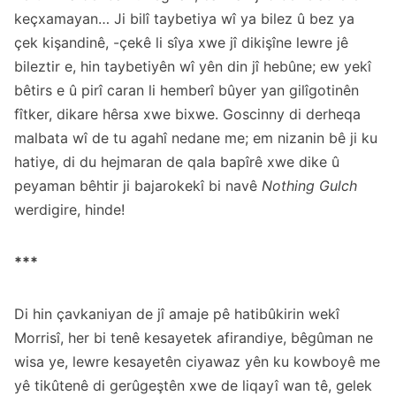
keçxamayan… Ji bilî taybetiya wî ya bilez û bez ya
çek kişandinê, -çekê li sîya xwe jî dikişîne lewre jê
bileztir e, hin taybetiyên wî yên din jî hebûne; ew yekî
bêtirs e û pirî caran li hemberî bûyer yan gilîgotinên
fîtker, dikare hêrsa xwe bixwe. Goscinny di derheqa
malbata wî de tu agahî nedane me; em nizanin bê ji ku
hatiye, di du hejmaran de qala bapîrê xwe dike û
peyaman bêhtir ji bajarokekî bi navê
Nothing Gulch
werdigire, hinde!
***
Di hin çavkaniyan de jî amaje pê hatibûkirin wekî
Morrisî, her bi tenê kesayetek afirandiye, bêgûman ne
wisa ye, lewre kesayetên ciyawaz yên ku kowboyê me
yê tikûtenê di gerûgeştên xwe de liqayî wan tê, gelek