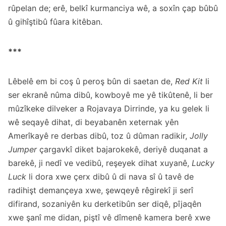
rûpelan de; erê, belkî kurmanciya wê, a soxîn çap bûbû
û gihîştibû fûara kitêban.
***
Lêbelê em bi coş û peroş bûn di saetan de,
Red Kit
li
ser ekranê nûma dibû, kowboyê me yê tikûtenê, li ber
mûzîkeke dilveker a Rojavaya Dirrinde, ya ku gelek li
wê seqayê dihat, di beyabanên xeternak yên
Amerîkayê re derbas dibû, toz û dûman radikir,
Jolly
Jumper
çargavkî diket bajarokekê, deriyê duqanat a
barekê, ji nedî ve vedibû, reşeyek dihat xuyanê,
Lucky
Luck
li dora xwe çerx dibû û di nava sî û tavê de
radihişt demançeya xwe, şewqeyê rêgirekî ji serî
difirand, sozaniyên ku derketibûn ser diqê, pîjaqên
xwe şanî me didan, piştî vê dîmenê kamera berê xwe