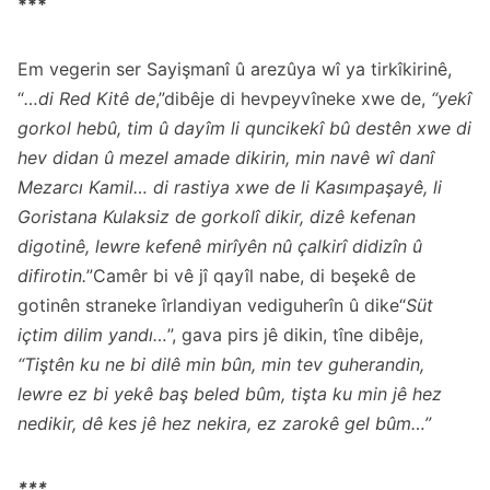
***
Em vegerin ser Sayişmanî û arezûya wî ya tirkîkirinê,
“
…di Red Kitê de
,”dibêje di hevpeyvîneke xwe de,
“yekî
gorkol hebû, tim û dayîm li quncikekî bû destên xwe di
hev didan û mezel amade dikirin, min navê wî danî
Mezarcı Kamil… di rastiya xwe de li Kasımpaşayê, li
Goristana Kulaksiz de gorkolî dikir, dizê kefenan
digotinê, lewre kefenê mirîyên nû çalkirî didizîn û
difirotin.
”Camêr bi vê jî qayîl nabe, di beşekê de
gotinên straneke îrlandiyan vediguherîn û dike“
Süt
içtim dilim yandı…
”, gava pirs jê dikin, tîne dibêje,
“Tiştên ku ne bi dilê min bûn, min tev guherandin,
lewre ez bi yekê baş beled bûm, tişta ku min jê hez
nedikir, dê kes jê hez nekira, ez zarokê gel bûm…”
***