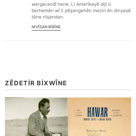
wergerandî hene. Li Amerîkayê dijî û
berhemên wî li pêşangehên mezin ên dinyayê
têne nîşandan.
NIVÎSAN BIBÎNE
ZÊDETIR BIXWÎNE