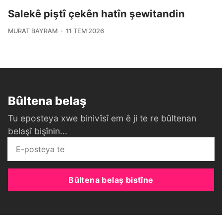
Salekê piştî çekên hatîn şewitandin
MURAT BAYRAM
11 TEM 2026
Bûltena belaş
Tu eposteya xwe binivîsî em ê ji te re bûltenan
belaşî bişînin...
Bûltena belaş bistîne