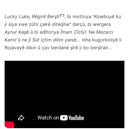
(*)
Lucky Luke, Rêgirê Berşîr
, bi mottoya “
Kowboyê ku
ji siya xwe zûtir çekê diteqîne
” derçû, bi wergera
Aynur Kaş
ê û bi edîtoriya
Îmam
Cîcî
yî. Ne
Mezarcı
Kamil
û ne jî
Süt içtim dilim yandı…
niha kugorkoliyê li
Rojavayê dikin û çav berdane şîrê ji bo berşîran…