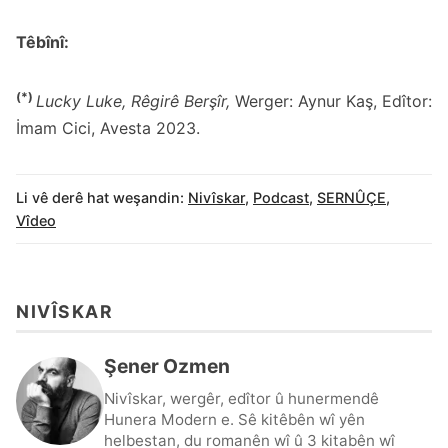
Têbînî:
(*)
Lucky Luke, Rêgirê Berşîr,
Werger: Aynur Kaş, Edîtor:
İmam Cici, Avesta 2023.
Li vê derê hat weşandin:
Nivîskar
,
Podcast
,
SERNÛÇE
,
Vîdeo
NIVÎSKAR
Şener Ozmen
Nivîskar, wergêr, edîtor û hunermendê
Hunera Modern e. Sê kitêbên wî yên
helbestan, du romanên wî û 3 kitabên wî