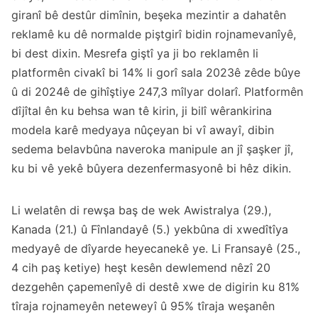
giranî bê destûr dimînin, beşeka mezintir a dahatên
reklamê ku dê normalde piştgirî bidin rojnamevanîyê,
bi dest dixin. Mesrefa giştî ya ji bo reklamên li
platformên civakî bi 14% li gorî sala 2023ê zêde bûye
û di 2024ê de gihîştiye 247,3 mîlyar dolarî. Platformên
dîjîtal ên ku behsa wan tê kirin, ji bilî wêrankirina
modela karê medyaya nûçeyan bi vî awayî, dibin
sedema belavbûna naveroka manipule an jî şaşker jî,
ku bi vê yekê bûyera dezenfermasyonê bi hêz dikin.
Li welatên di rewşa baş de wek Awistralya (29.),
Kanada (21.) û Fînlandayê (5.) yekbûna di xwedîtîya
medyayê de dîyarde heyecanekê ye. Li Fransayê (25.,
4 cih paş ketiye) heşt kesên dewlemend nêzî 20
dezgehên çapemenîyê di destê xwe de digirin ku 81%
tîraja rojnameyên neteweyî û 95% tîraja weşanên