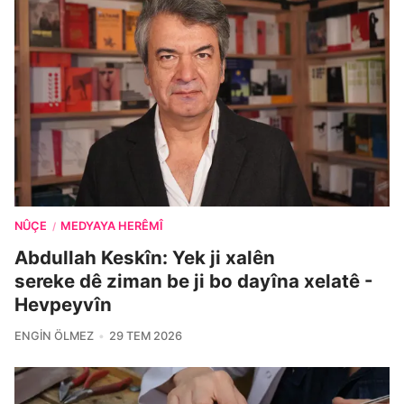
NÛÇE
MEDYAYA HERÊMÎ
/
Abdullah Keskîn: Yek ji xalên
sereke dê ziman be ji bo dayîna xelatê -
Hevpeyvîn
ENGIN ÖLMEZ
29 TEM 2026