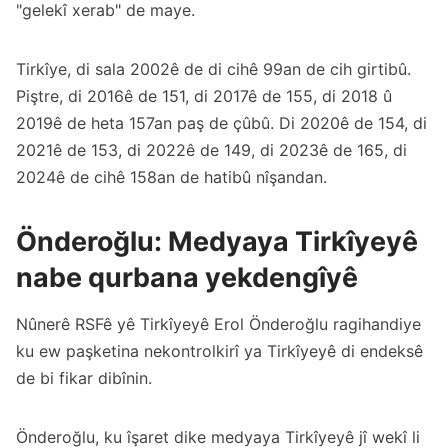
"gelekî xerab" de maye.
Tirkîye, di sala 2002ê de di cihê 99an de cih girtibû.
Piştre, di 2016ê de 151, di 2017ê de 155, di 2018 û
2019ê de heta 157an paş de çûbû. Di 2020ê de 154, di
2021ê de 153, di 2022ê de 149, di 2023ê de 165, di
2024ê de cihê 158an de hatibû nîşandan.
Önderoğlu: Medyaya Tirkîyeyê
nabe qurbana yekdengîyê
Nûnerê RSFê yê Tirkîyeyê Erol Önderoğlu ragihandiye
ku ew paşketina nekontrolkirî ya Tirkîyeyê di endeksê
de bi fikar dibînin.
Önderoğlu, ku îşaret dike medyaya Tirkîyeyê jî wekî li