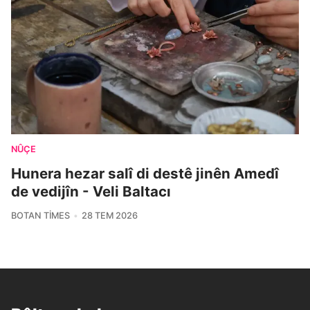
NÛÇE
Hunera hezar salî di destê jinên Amedî
de vedijîn - Veli Baltacı
BOTAN TIMES
28 TEM 2026