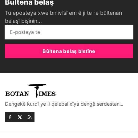
Bûltena belaş
Tu eposteya xwe binivîsî em ê ji te re bûltenan
belaşî bişînin...
Bûltena belaş bistîne
Dengekê kurdî ye li qelebalixîya dengê serdestan...