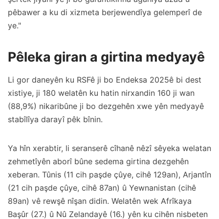
pêbawer a ku di xizmeta berjewendîya gelemperî de
ye."
Pêleka giran a girtina medyayê
Li gor daneyên ku RSFê ji bo Endeksa 2025ê bi dest
xistiye, ji 180 welatên ku hatin nirxandin 160 ji wan
(88,9%) nikaribûne ji bo dezgehên xwe yên medyayê
stabîlîya darayî pêk bînin.
Ya hîn xerabtir, li seranserê cîhanê nêzî sêyeka welatan
zehmetîyên aborî bûne sedema girtina dezgehên
xeberan. Tûnis (11 cih paşde çûye, cihê 129an), Arjantîn
(21 cih paşde çûye, cihê 87an) û Yewnanistan (cihê
89an) vê rewşê nîşan didin. Welatên wek Afrîkaya
Başûr (27.) û Nû Zelandayê (16.) yên ku cihên nisbeten