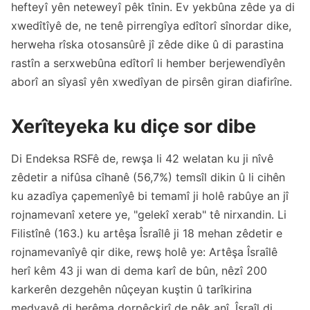
hefteyî yên neteweyî pêk tînin. Ev yekbûna zêde ya di
xwedîtîyê de, ne tenê pirrengîya edîtorî sînordar dike,
herweha rîska otosansûrê jî zêde dike û di parastina
rastîn a serxwebûna edîtorî li hember berjewendîyên
aborî an sîyasî yên xwedîyan de pirsên giran diafirîne.
Xerîteyeka ku diçe sor dibe
Di Endeksa RSFê de, rewşa li 42 welatan ku ji nîvê
zêdetir a nifûsa cîhanê (56,7%) temsîl dikin û li cihên
ku azadîya çapemenîyê bi temamî ji holê rabûye an jî
rojnamevanî xetere ye, "gelekî xerab" tê nirxandin. Li
Filistînê (163.) ku artêşa Îsraîlê ji 18 mehan zêdetir e
rojnamevanîyê qir dike, rewş holê ye: Artêşa Îsraîlê
herî kêm 43 ji wan di dema karî de bûn, nêzî 200
karkerên dezgehên nûçeyan kuştin û tarîkirina
medyayê di herêma dorpêçkirî de pêk anî. Îsraîl di