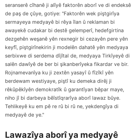
seranserê cîhanê ji alîyê faktorên aborî ve di endeksê
de paş de çûye, gotiye: "Faktorên wek piştgirîya
sermayeya medyayê bi rêya îlan û reklaman bi
awayekê cudakar bi destê gelemperî, hedefgirtina
dezgehên weşanê yên rexnegir bi cezayên pere yên
keyfî, piştgirînekirin ji modelên dahatê yên medyaya
serbixwe di serdema dîjîtal de, medyaya Tirkîyeyê di
salên dawîyê de ber bi şikanberîyeka fikardar ve bir.
Rojnamevanîya ku ji zextên yasayî û fîzîkî yên
berdewam westiyaye, piştî ku demeka dirêj ji
rêkûpêkîyên demokratîk û garantîyan bêpar maye,
niho jî bi darbeya bêîstîqrarîya aborî lawaz bûye.
Tehlikeyê ku em pê re rû bi rû ne, yekdengîya di
medyayê de ye."
Lawazîya aborî ya medyayê