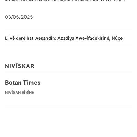
03/05/2025
Li vê derê hat weşandin:
Azadîya Xwe-îfadekirinê
,
Nûçe
NIVÎSKAR
Botan Times
NIVÎSAN BIBÎNE