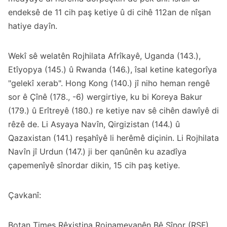
endeksê de 11 cih paş ketiye û di cihê 112an de nîşan
hatiye dayîn.
Wekî sê welatên Rojhilata Afrîkayê, Uganda (143.),
Etîyopya (145.) û Rwanda (146.), îsal ketine kategorîya
"gelekî xerab". Hong Kong (140.) jî niho heman rengê
sor ê Çînê (178., -6) wergirtiye, ku bi Koreya Bakur
(179.) û Erîtreyê (180.) re ketiye nav sê cihên dawîyê di
rêzê de. Li Asyaya Navîn, Qirgizistan (144.) û
Qazaxistan (141.) reşahîyê li herêmê diçinin. Li Rojhilata
Navîn jî Urdun (147.) ji ber qanûnên ku azadîya
çapemenîyê sînordar dikin, 15 cih paş ketiye.
Çavkanî:
Botan Times Rêxistina Rojnamevanên Bê Sînor (RSF)