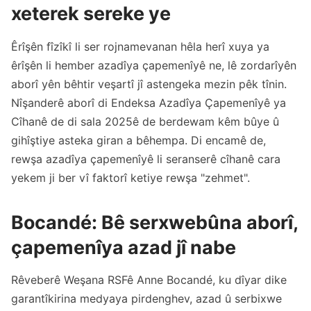
xeterek sereke ye
Êrîşên fîzîkî li ser rojnamevanan hêla herî xuya ya
êrîşên li hember azadîya çapemenîyê ne, lê zordarîyên
aborî yên bêhtir veşartî jî astengeka mezin pêk tînin.
Nîşanderê aborî di Endeksa Azadîya Çapemenîyê ya
Cîhanê de di sala 2025ê de berdewam kêm bûye û
gihîştiye asteka giran a bêhempa. Di encamê de,
rewşa azadîya çapemenîyê li seranserê cîhanê cara
yekem ji ber vî faktorî ketiye rewşa "zehmet".
Bocandé: Bê serxwebûna aborî,
çapemenîya azad jî nabe
Rêveberê Weşana RSFê Anne Bocandé, ku dîyar dike
garantîkirina medyaya pirdenghev, azad û serbixwe