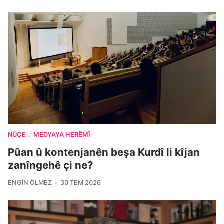
NÛÇE
MEDYAYA HERÊMÎ
/
Pûan û kontenjanên beşa Kurdî li kîjan
zanîngehê çi ne?
ENGIN ÖLMEZ
30 TEM 2026