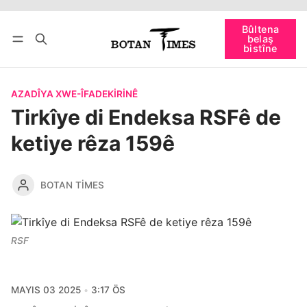
Têkevê
Bûltena belaş bistîne
Bûltena
belaş
bişopîne
bistîne
AZADÎYA XWE-ÎFADEKIRINÊ
Tirkîye di Endeksa RSFê de
ketiye rêza 159ê
BOTAN TIMES
RSF
MAYIS 03 2025
3:17 ÖS