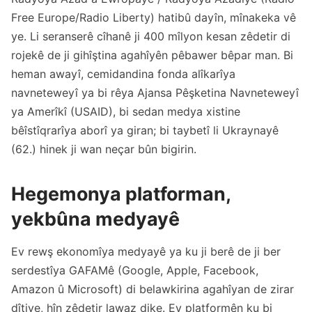
Free Europe/Radio Liberty) hatibû dayîn, mînakeka vê
ye. Li seranserê cîhanê ji 400 mîlyon kesan zêdetir di
rojekê de ji gihîştina agahîyên pêbawer bêpar man. Bi
heman awayî, cemidandina fonda alîkarîya
navneteweyî ya bi rêya Ajansa Pêşketina Navneteweyî
ya Amerîkî (USAID), bi sedan medya xistine
bêîstîqrarîya aborî ya giran; bi taybetî li Ukraynayê
(62.) hinek ji wan neçar bûn bigirin.
Hegemonya platforman,
yekbûna medyayê
Ev rewş ekonomîya medyayê ya ku ji berê de ji ber
serdestîya GAFAMê (Google, Apple, Facebook,
Amazon û Microsoft) di belawkirina agahîyan de zirar
dîtiye, hîn zêdetir lawaz dike. Ev platformên ku bi