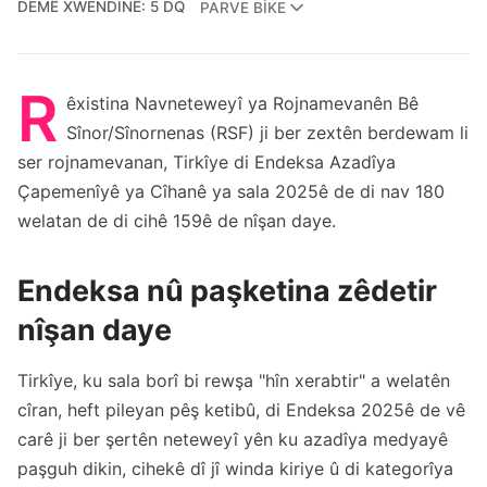
DEMÊ XWENDINÊ: 5 DQ
PARVE BIKE
R
êxistina Navneteweyî ya Rojnamevanên Bê
Sînor/Sînornenas (RSF) ji ber zextên berdewam li
ser rojnamevanan, Tirkîye di Endeksa Azadîya
Çapemenîyê ya Cîhanê ya sala 2025ê de di nav 180
welatan de di cihê 159ê de nîşan daye.
Endeksa nû paşketina zêdetir
nîşan daye
Tirkîye, ku sala borî bi rewşa "hîn xerabtir" a welatên
cîran, heft pileyan pêş ketibû, di Endeksa 2025ê de vê
carê ji ber şertên neteweyî yên ku azadîya medyayê
paşguh dikin, cihekê dî jî winda kiriye û di kategorîya