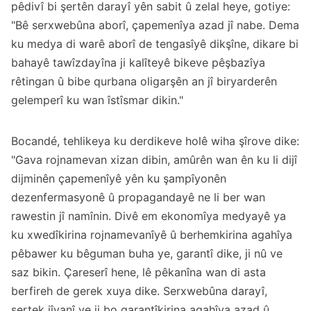
pêdivî bi şertên darayî yên sabit û zelal heye, gotiye:
"Bê serxwebûna aborî, çapemenîya azad jî nabe. Dema
ku medya di warê aborî de tengasîyê dikşîne, dikare bi
bahayê tawîzdayîna ji kalîteyê bikeve pêşbazîya
rêtingan û bibe qurbana oligarşên an jî biryarderên
gelemperî ku wan îstîsmar dikin."
Bocandé, tehlikeya ku derdikeve holê wiha şîrove dike:
"Gava rojnamevan xizan dibin, amûrên wan ên ku li dijî
dijminên çapemenîyê yên ku şampîyonên
dezenfermasyonê û propagandayê ne li ber wan
rawestin jî namînin. Divê em ekonomîya medyayê ya
ku xwedîkirina rojnamevanîyê û berhemkirina agahîya
pêbawer ku bêguman buha ye, garantî dike, ji nû ve
saz bikin. Çareserî hene, lê pêkanîna wan di asta
berfireh de gerek xuya dike. Serxwebûna darayî,
şertek jîyanî ye ji bo garantîkirina agahîya azad û