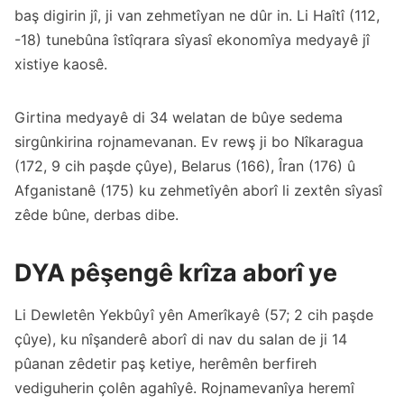
baş digirin jî, ji van zehmetîyan ne dûr in. Li Haîtî (112,
-18) tunebûna îstîqrara sîyasî ekonomîya medyayê jî
xistiye kaosê.
Girtina medyayê di 34 welatan de bûye sedema
sirgûnkirina rojnamevanan. Ev rewş ji bo Nîkaragua
(172, 9 cih paşde çûye), Belarus (166), Îran (176) û
Afganistanê (175) ku zehmetîyên aborî li zextên sîyasî
zêde bûne, derbas dibe.
DYA pêşengê krîza aborî ye
Li Dewletên Yekbûyî yên Amerîkayê (57; 2 cih paşde
çûye), ku nîşanderê aborî di nav du salan de ji 14
pûanan zêdetir paş ketiye, herêmên berfireh
vediguherin çolên agahîyê. Rojnamevanîya heremî