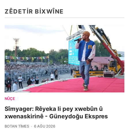
ZÊDETIR BIXWÎNE
NÛÇE
Sîmyager: Rêyeka li pey xwebûn û
xwenaskirinê - Güneydoğu Ekspres
BOTAN TIMES
6 AĞU 2026