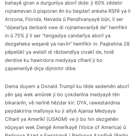
bahayê giran a durgunîya aborî dide: ji 60% zêdetir
rojnamevan û pisporan ên ku beşdarî anketa RSFê ya li
Arizona, Florida, Nevada û Pensîlvanyayê bûn, li ser
"dijwarîya derbarê xwe di rojnamevanîyê de" hemfikir
in û 75% jî li ser "tengasîya candarîya aborî ya
dezgeheka weşanê ya navîn" hemfikir in. Paşketina 28
pêpelûkî ya welatî di rêzbendîya civakî de, holê
derdixe ku hawirdora medyaya cîhanî ji bo
çapemenîyê diçe dijmintir dibe.
Dema duyem a Donald Trumpî ku têde sedemên aborî
yên şaş wek amûrek ji bo çokdanîna medyayê tên
bikaranîn, vê nerînê hêzdar kir: DYA, rawestandina
peydakirina malîyeya ku ji alîyê Ajansa Medyaya
Cîhanî ya Amerîkî (USAGM) ve ji bo hin dezgehên
nûçeyan wek Dengê Amerîkayê (Voice of America) û
Radyoya Azad a Ewropayê / Radyoya Azadîyê (Radio