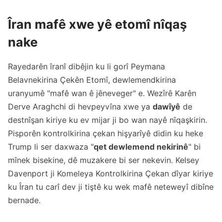
Îran mafê xwe yê etomî nîqaş
nake
Rayedarên îranî dibêjin ku li gorî Peymana
Belavnekirina Çekên Etomî, dewlemendkirina
uranyumê "mafê wan ê jêneveger" e. Wezîrê Karên
Derve Araghchi di hevpeyvîna xwe ya
dawîyê
de
destnîşan kiriye ku ev mijar ji bo wan nayê nîqaşkirin.
Pisporên kontrolkirina çekan hişyarîyê didin ku heke
Trump li ser daxwaza "
qet dewlemend nekirinê
" bi
mînek bisekine, dê muzakere bi ser nekevin. Kelsey
Davenport ji Komeleya Kontrolkirina Çekan dîyar kiriye
ku Îran tu carî dev ji tiştê ku wek mafê neteweyî dibîne
bernade.