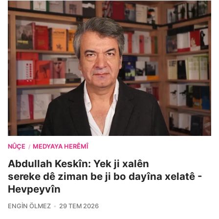
NÛÇE
MEDYAYA HERÊMÎ
/
Abdullah Keskîn: Yek ji xalên
sereke dê ziman be ji bo dayîna xelatê -
Hevpeyvîn
ENGIN ÖLMEZ
29 TEM 2026