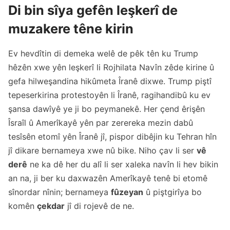
Di bin sîya gefên leşkerî de
muzakere têne kirin
Ev hevdîtin di demeka welê de pêk tên ku Trump
hêzên xwe yên leşkerî li Rojhilata Navîn zêde kirine û
gefa hilweşandina hikûmeta Îranê dixwe. Trump piştî
tepeserkirina protestoyên li Îranê, ragihandibû ku ev
şansa dawîyê ye ji bo peymanekê. Her çend êrişên
Îsraîl û Amerîkayê yên par zerereka mezin dabû
tesîsên etomî yên Îranê jî, pispor dibêjin ku Tehran hîn
jî dikare bernameya xwe nû bike. Niho çav li ser
vê
derê
ne ka dê her du alî li ser xaleka navîn li hev bikin
an na, ji ber ku daxwazên Amerîkayê tenê bi etomê
sînordar nînin; bernameya
fûzeyan
û piştgirîya bo
komên
çekdar
jî di rojevê de ne.