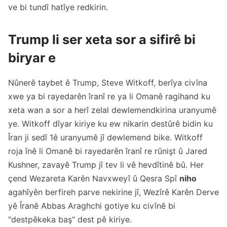
ve bi tundî hatîye redkirin.
Trump li ser xeta sor a sifirê bi
biryar e
Nûnerê taybet ê Trump, Steve Witkoff, berîya civîna
xwe ya bi rayedarên îranî re ya li Omanê ragihand ku
xeta wan a sor a herî zelal dewlemendkirina uranyumê
ye. Witkoff dîyar kiriye ku ew nikarin destûrê bidin ku
Îran ji sedî 1ê uranyumê jî dewlemend bike. Witkoff
roja înê li Omanê bi rayedarên îranî re rûnişt û Jared
Kushner, zavayê Trump jî tev li vê hevdîtinê bû. Her
çend Wezareta Karên Navxweyî û Qesra Spî
niho
agahîyên berfireh parve nekirine jî, Wezîrê Karên Derve
yê Îranê Abbas Araghchi gotiye ku civînê bi
"destpêkeka baş" dest pê kiriye.