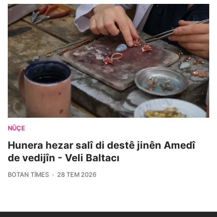
NÛÇE
Hunera hezar salî di destê jinên Amedî
de vedijîn - Veli Baltacı
BOTAN TIMES
28 TEM 2026