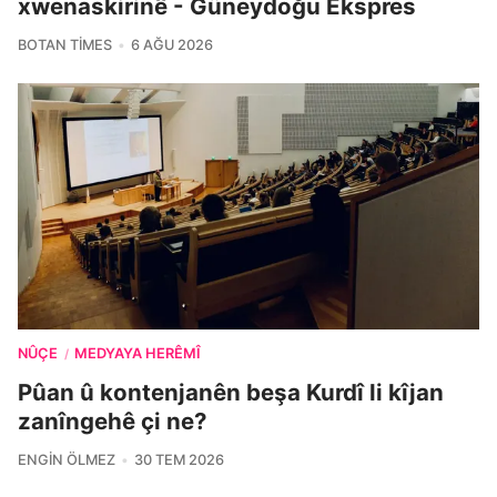
xwenaskirinê - Güneydoğu Ekspres
BOTAN TIMES
6 AĞU 2026
NÛÇE
MEDYAYA HERÊMÎ
/
Pûan û kontenjanên beşa Kurdî li kîjan
zanîngehê çi ne?
ENGIN ÖLMEZ
30 TEM 2026