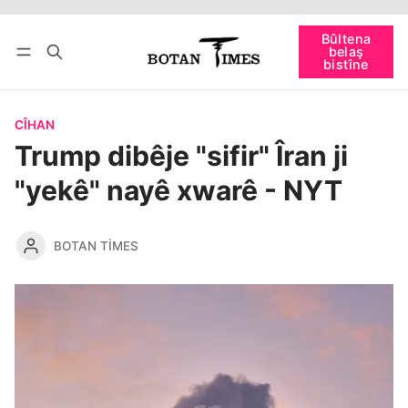
Têkevê
Bûltena belaş bistîne
Bûltena
belaş
bişopîne
bistîne
CÎHAN
Trump dibêje "sifir" Îran ji
"yekê" nayê xwarê - NYT
BOTAN TIMES