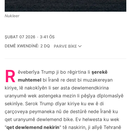
Nukleer
ŞUBAT 07 2026
3:41 ÖS
DEMÊ XWENDINÊ: 2 DQ
PARVE BIKE
R
êveberîya Trump ji bo rêgirtina li
şerekê
muhtemel
bi Îranê re dest bi muzakereyan
kiriye, lê nakokîyên li ser asta dewlemendkirina
uranyumê wek astengeka mezin li pêşîya dîplomasîyê
sekinîye. Serok Trump dîyar kiriye ku ew ê di
çarçoveya peymaneka nû de destûrê nede Îranê ku
qet uranyumê dewlemend bike. Ev helwesta ku wek
"
qet dewlemend nekirin
" tê naskirin, ji alîyê Tehranê