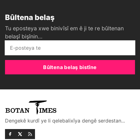
Bûltena belaş
Tu eposteya xwe binivîsî em ê ji te re bûltenan
belaşî bişînin...
Bûltena belaş bistîne
Dengekê kurdî ye li qelebalixîya dengê serdestan...