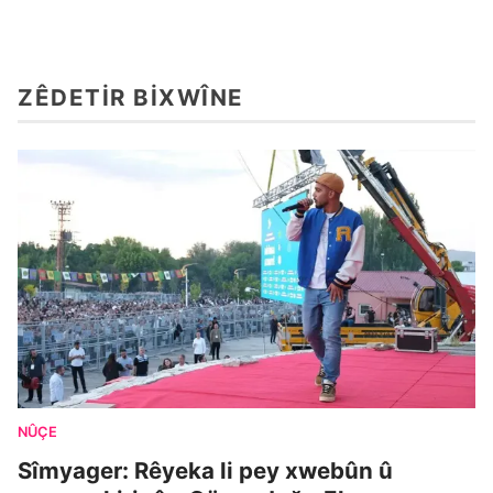
ZÊDETIR BIXWÎNE
NÛÇE
Sîmyager: Rêyeka li pey xwebûn û