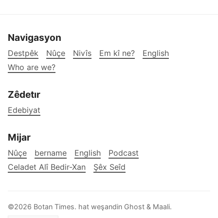
Navigasyon
Destpêk
Nûçe
Nivîs
Em kî ne?
English
Who are we?
Zêdetır
Edebiyat
Mijar
Nûçe
bername
English
Podcast
Celadet Alî Bedir-Xan
Şêx Seîd
©2026
Botan Times
.
hat weşandin
Ghost
&
Maali
.