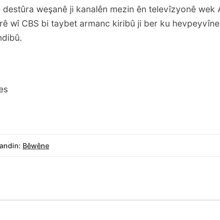
destûra weşanê ji kanalên mezin ên televîzyonê wek
rê wî CBS bi taybet armanc kiribû ji ber ku hevpeyvîn
ndibû.
es
andin:
Bêwêne