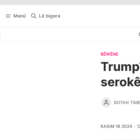
Menû
Lê bigere
Têkevê
Bûltena belaş bistîne
BÊWÊNE
Trumpî
serokê
BOTAN TIM
KASIM 18 2024
1