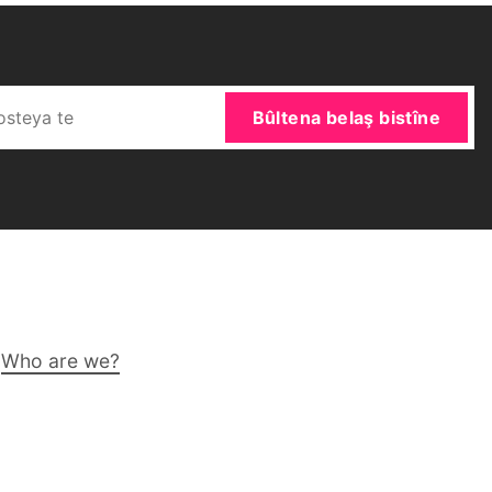
Bûltena belaş bistîne
Who are we?