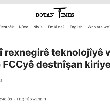
Destpêk
Nûçe
Nivîs
Em kî ne?
English
Who are we
 rexnegirê teknolojîyê 
 FCCyê destnîşan kiriy
ES
2:40 ÖS
1 DQ TÊ XWENDIN