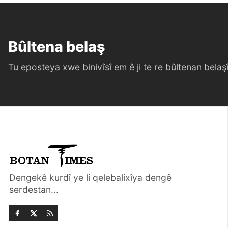
Bûltena belaş
Tu eposteya xwe binivîsî em ê ji te re bûltenan belaşî 
Dengekê kurdî ye li qelebalixîya dengê
serdestan...