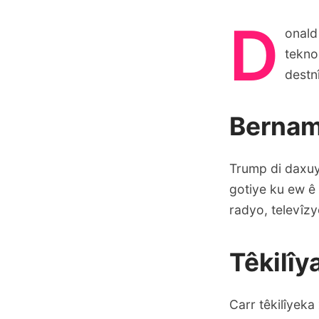
D
onald
tekno
destn
Bernam
Trump di daxuy
gotiye ku ew ê 
radyo, televîz
Têkilîy
Carr têkilîyeka