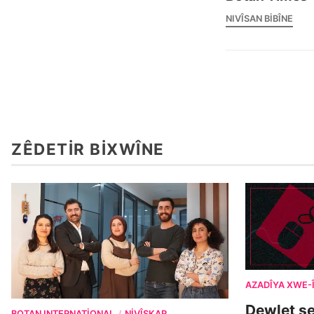
NIVÎSAN BIBÎNE
ZÊDETIR BIXWÎNE
AZADÎYA XWE-
Dewlet s
BOTAN INTERNATIONAL
NIVÎSKAR
/