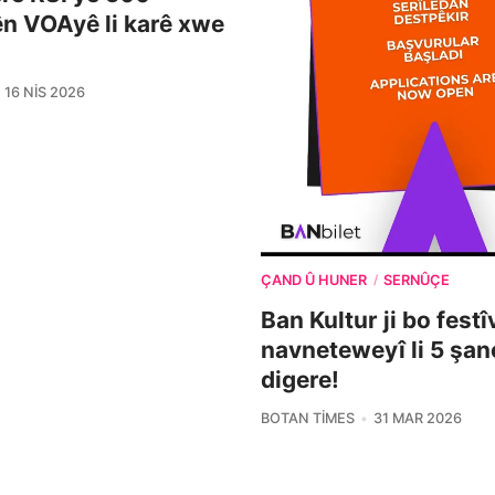
n VOAyê li karê xwe
16 NIS 2026
ÇAND Û HUNER
SERNÛÇE
/
Ban Kultur ji bo fest
navneteweyî li 5 şa
digere!
BOTAN TIMES
31 MAR 2026