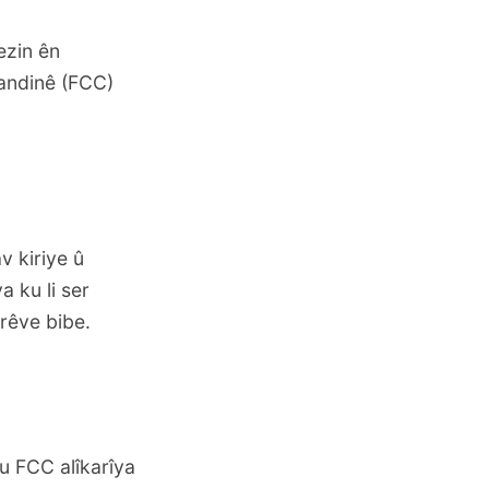
ezin ên
handinê (FCC)
 kiriye û
a ku li ser
rêve bibe.
u FCC alîkarîya