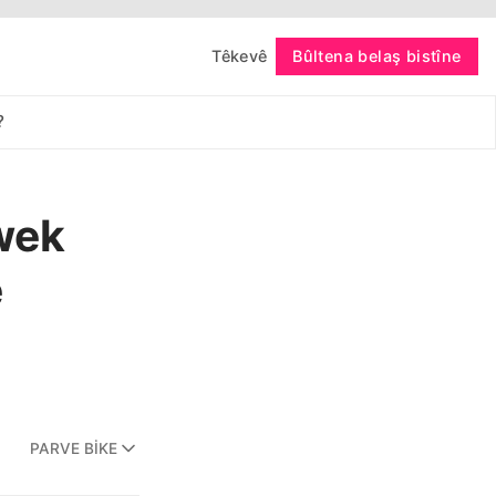
Têkevê
Bûltena belaş bistîne
bişopîne
?
wek
e
PARVE BIKE