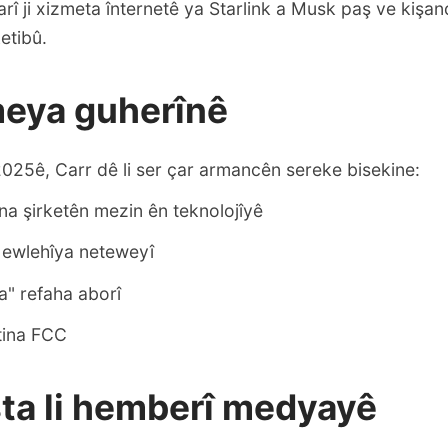
rî ji xizmeta înternetê ya Starlink a Musk paş ve kişandi
etibû.
eya guherînê
2025ê, Carr dê li ser çar armancên sereke bisekine:
ina şirketên mezin ên teknolojîyê
 ewlehîya neteweyî
a" refaha aborî
tina FCC
ta li hemberî medyayê