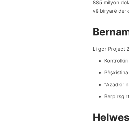
885 milyon dola
vê biryarê derk
Bernam
Li gor Project 
Kontrolkir
Pêşxistina
"Azadkirin
Berpirsgir
Helwes