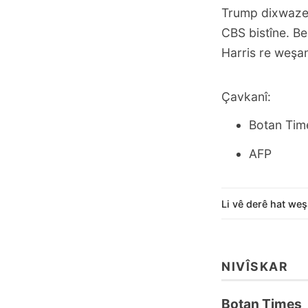
Trump dixwaze 
CBS bistîne. Be
Harris re weşa
Çavkanî:
Botan Tim
AFP
Li vê derê hat weş
NIVÎSKAR
Botan Times