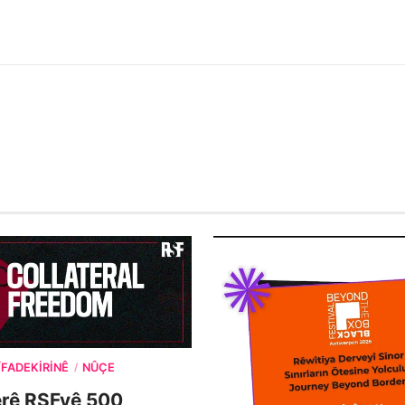
ÎFADEKIRINÊ
NÛÇE
/
erê RSFyê 500