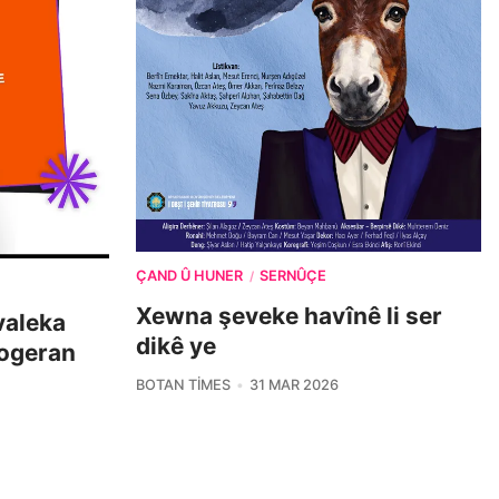
ÇAND Û HUNER
SERNÛÇE
/
Xewna şeveke havînê li ser
îvaleka
dikê ye
nogeran
BOTAN TIMES
31 MAR 2026