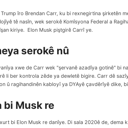
 Trump îro Brendan Carr, ku bi rexnegirtina şirketên m
lojîyê tê nasîn, wek serokê Komîsyona Federal a Ragi
îşan kiriye. Elon Musk piştgirê Carrî ye.
eya serokê nû
anîya xwe de Carr wek "şervanê azadîya gotinê" bi nav
rê li ber kontrola zêde ya dewletê bigire. Carr dê sazîy
yon û ragihandinên kabloyî ya DYAyê çavdêrîyê dike, bi
a bi Musk re
 xurt bi Elon Musk re danîye. Di sala 2020ê de, dema k