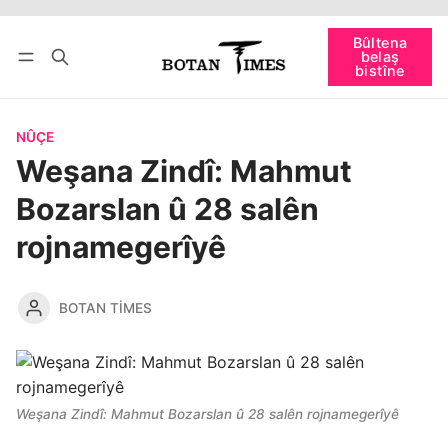
Têkevê
Bûltena belaş bistîne
Bûltena
belaş
bişopîne
bistîne
NÛÇE
Weşana Zindî: Mahmut
Bozarslan û 28 salên
rojnamegerîyê
BOTAN TIMES
Weşana Zindî: Mahmut Bozarslan û 28 salên rojnamegerîyê