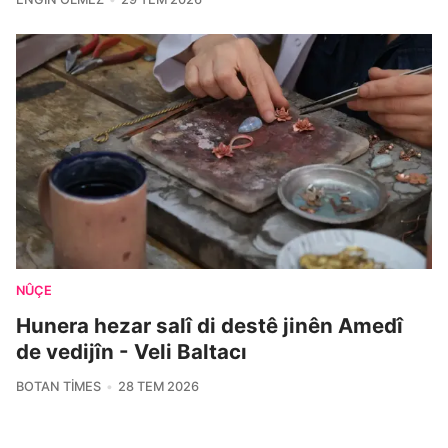
NÛÇE
Hunera hezar salî di destê jinên Amedî
de vedijîn - Veli Baltacı
BOTAN TIMES
28 TEM 2026