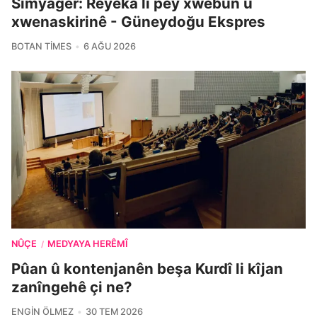
Sîmyager: Rêyeka li pey xwebûn û
xwenaskirinê - Güneydoğu Ekspres
BOTAN TIMES
6 AĞU 2026
NÛÇE
MEDYAYA HERÊMÎ
/
Pûan û kontenjanên beşa Kurdî li kîjan
zanîngehê çi ne?
ENGIN ÖLMEZ
30 TEM 2026