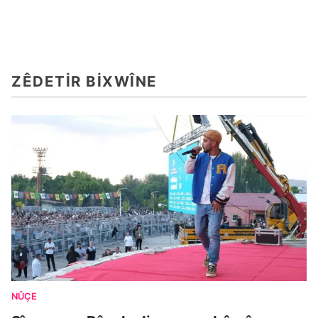
ZÊDETIR BIXWÎNE
NÛÇE