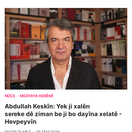
NÛÇE
MEDYAYA HERÊMÎ
/
Abdullah Keskîn: Yek ji xalên
sereke dê ziman be ji bo dayîna xelatê -
Hevpeyvîn
ENGIN ÖLMEZ
29 TEM 2026