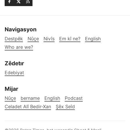
Navigasyon
Destpêk
Nûçe
Nivîs
Em kî ne?
English
Who are we?
Zêdetır
Edebiyat
Mijar
Nûçe
bername
English
Podcast
Celadet Alî Bedir-Xan
Şêx Seîd