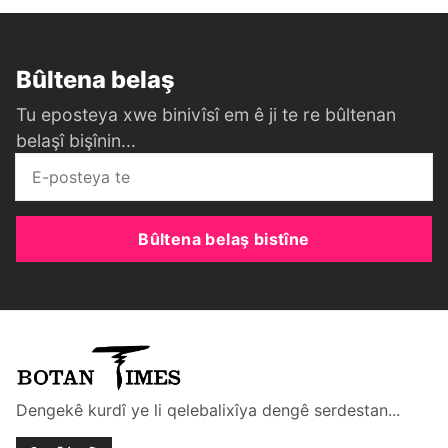
Bûltena belaş
Tu eposteya xwe binivîsî em ê ji te re bûltenan
belaşî bişînin...
Bûltena belaş bistîne
Dengekê kurdî ye li qelebalixîya dengê serdestan...