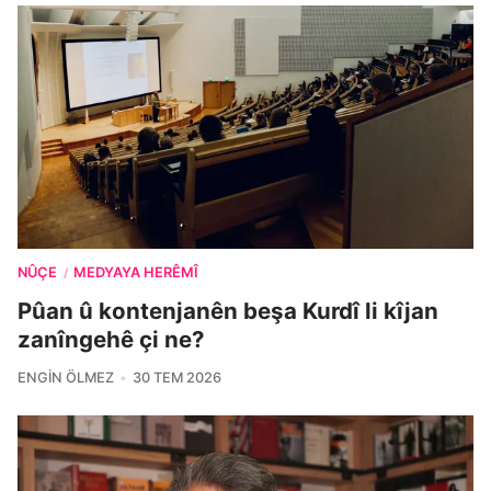
NÛÇE
MEDYAYA HERÊMÎ
/
Pûan û kontenjanên beşa Kurdî li kîjan
zanîngehê çi ne?
ENGIN ÖLMEZ
30 TEM 2026