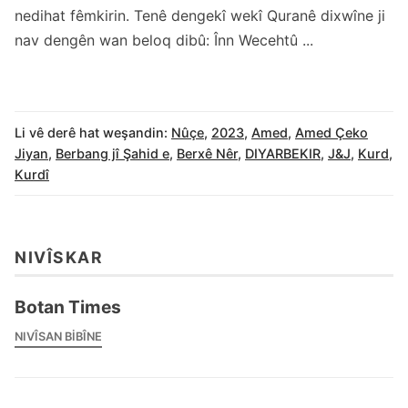
nedihat fêmkirin. Tenê dengekî wekî Quranê dixwîne ji
nav dengên wan beloq dibû: Înn Wecehtû ...
Li vê derê hat weşandin:
Nûçe
,
2023
,
Amed
,
Amed Çeko
Jiyan
,
Berbang jî Şahid e
,
Berxê Nêr
,
DIYARBEKIR
,
J&J
,
Kurd
,
Kurdî
NIVÎSKAR
Botan Times
NIVÎSAN BIBÎNE