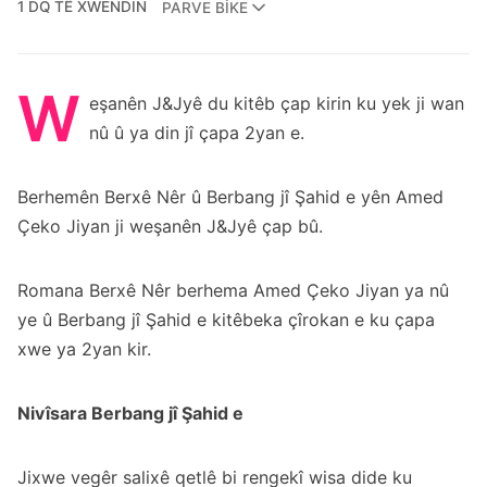
1 DQ TÊ XWENDIN
PARVE BIKE
W
eşanên J&Jyê du kitêb çap kirin ku yek ji wan
nû û ya din jî çapa 2yan e.
Berhemên Berxê Nêr û Berbang jî Şahid e yên Amed
Çeko Jiyan ji weşanên J&Jyê çap bû.
Romana Berxê Nêr berhema Amed Çeko Jiyan ya nû
ye û Berbang jî Şahid e kitêbeka çîrokan e ku çapa
xwe ya 2yan kir.
Nivîsara Berbang jî Şahid e
Jixwe vegêr salixê qetlê bi rengekî wisa dide ku