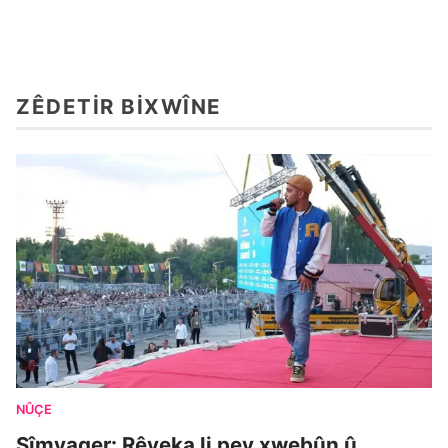
ZÊDETIR BIXWÎNE
NÛÇE
Sîmyager: Rêyeka li pey xwebûn û