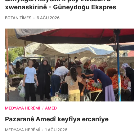
xwenaskirinê - Güneydoğu Ekspres
BOTAN TIMES
6 AĞU 2026
MEDYAYA HERÊMÎ
AMED
/
Pazaranê Amedî keyfîya ercanîye
MEDYAYA HERÊMÎ
1 AĞU 2026