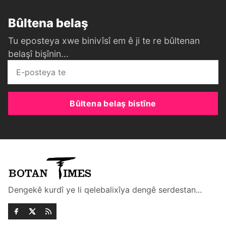
Bûltena belaş
Tu eposteya xwe binivîsî em ê ji te re bûltenan
belaşî bişînin...
Bûltena belaş bistîne
Dengekê kurdî ye li qelebalixîya dengê serdestan...