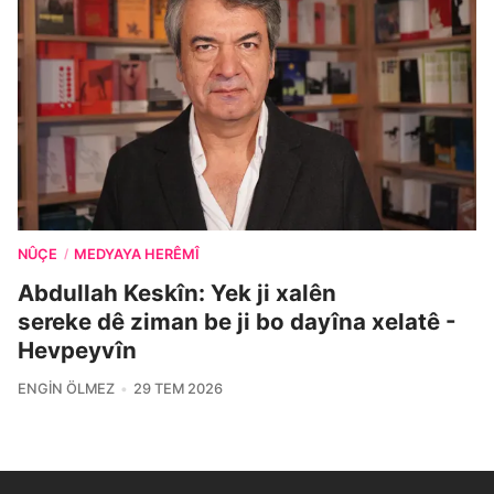
NÛÇE
MEDYAYA HERÊMÎ
/
Abdullah Keskîn: Yek ji xalên
sereke dê ziman be ji bo dayîna xelatê -
Hevpeyvîn
ENGIN ÖLMEZ
29 TEM 2026