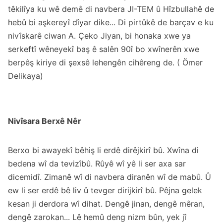
têkilîya ku wê demê di navbera JI-TEM û Hîzbullahê de
hebû bi aşkereyî dîyar dike... Di pirtûkê de barçav e ku
nivîskarê ciwan A. Çeko Jiyan, bi honaka xwe ya
serkeftî wêneyekî baş ê salên 90î bo xwînerên xwe
berpêş kiriye di şexsê lehengên cihêreng de. ( Ömer
Delikaya)
Nivîsara Berxê Nêr
Berxo bi awayekî bêhiş li erdê dirêjkirî bû. Xwîna di
bedena wî da tevizîbû. Rûyê wî yê li ser axa sar
dicemidî. Zimanê wî di navbera diranên wî de mabû. Û
ew li ser erdê bê liv û tevger dirijkirî bû. Pêjna gelek
kesan ji derdora wî dihat. Dengê jinan, dengê mêran,
dengê zarokan... Lê hemû deng nizm bûn, yek jî