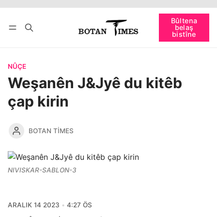
Têkevê
Bûltena belaş bistîne
Bûltena
belaş
bişopîne
bistîne
NÛÇE
Weşanên J&Jyê du kitêb
çap kirin
BOTAN TIMES
NIVISKAR-SABLON-3
ARALIK 14 2023
4:27 ÖS