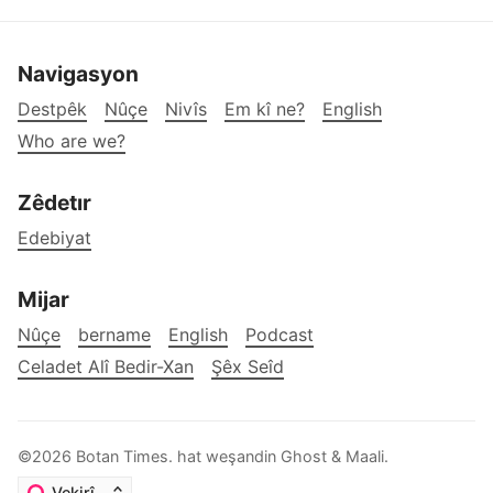
Navigasyon
Destpêk
Nûçe
Nivîs
Em kî ne?
English
Who are we?
Zêdetır
Edebiyat
Mijar
Nûçe
bername
English
Podcast
Celadet Alî Bedir-Xan
Şêx Seîd
©2026
Botan Times
.
hat weşandin
Ghost
&
Maali
.