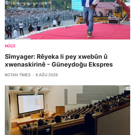
NÛÇE
Sîmyager: Rêyeka li pey xwebûn û
xwenaskirinê - Güneydoğu Ekspres
BOTAN TIMES
6 AĞU 2026