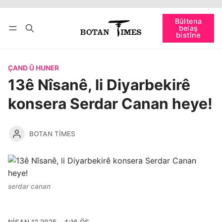
Bûltena
bişopîne
belaş
Têkevê
Bûltena belaş bistîne
bistîne
ÇAND Û HUNER
13ê Nîsanê, li Diyarbekirê
konsera Serdar Canan heye!
BOTAN TIMES
serdar canan