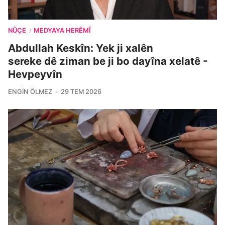
NÛÇE
MEDYAYA HERÊMÎ
/
Abdullah Keskîn: Yek ji xalên
sereke dê ziman be ji bo dayîna xelatê -
Hevpeyvîn
ENGIN ÖLMEZ
29 TEM 2026