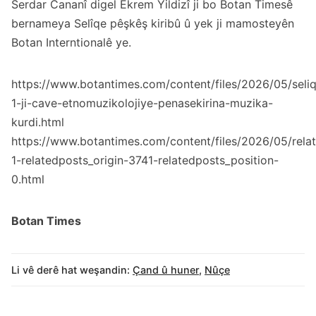
Serdar Cananî digel Ekrem Yildizî ji bo Botan Timesê
bernameya Selîqe pêşkêş kiribû û yek ji mamosteyên
Botan Interntionalê ye.
https://www.botantimes.com/content/files/2026/05/seli
1-ji-cave-etnomuzikolojiye-penasekirina-muzika-
kurdi.html
https://www.botantimes.com/content/files/2026/05/relat
1-relatedposts_origin-3741-relatedposts_position-
0.html
Botan Times
Li vê derê hat weşandin:
Çand û huner
,
Nûçe