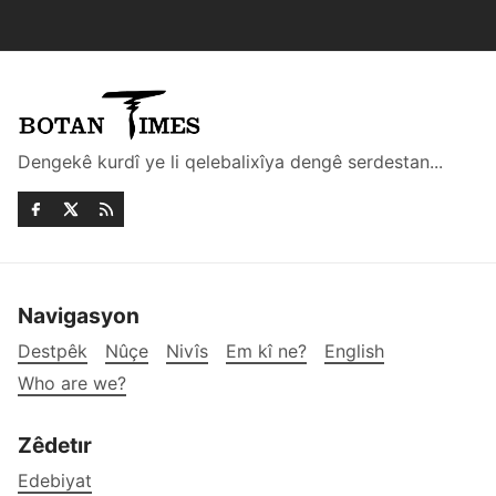
Dengekê kurdî ye li qelebalixîya dengê serdestan...
Navigasyon
Destpêk
Nûçe
Nivîs
Em kî ne?
English
Who are we?
Zêdetır
Edebiyat