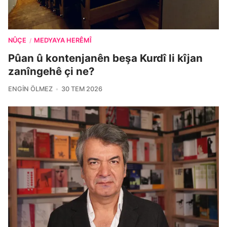
NÛÇE
MEDYAYA HERÊMÎ
/
Pûan û kontenjanên beşa Kurdî li kîjan
zanîngehê çi ne?
ENGIN ÖLMEZ
30 TEM 2026