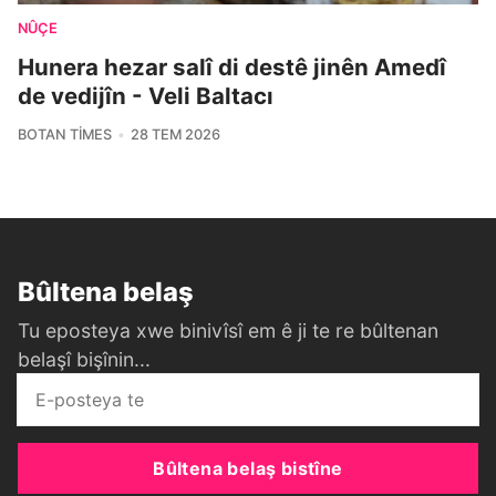
NÛÇE
Hunera hezar salî di destê jinên Amedî
de vedijîn - Veli Baltacı
BOTAN TIMES
28 TEM 2026
Bûltena belaş
Tu eposteya xwe binivîsî em ê ji te re bûltenan
belaşî bişînin...
Bûltena belaş bistîne