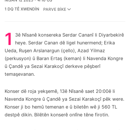
NISAN 12 2025
4:16 ÖS
1 DQ TÊ XWENDIN
PARVE BIKE
1
3ê Nîsanê konsereka Serdar Cananî li Diyarbekirê
heye. Serdar Canan dê ligel hunermend; Erika
Ueda, Ruşen Arslanargun (çello), Azad Yilmaz
(perkusyon) û Baran Ertaş (keman) li Navenda Kongre
û Çandê ya Sezai Karakoçî derkeve pêşberî
temaşevanan.
Konser dê roja yekşemê, 13ê Nîsanê saet 20:00ê li
Navenda Kongre û Çandê ya Sezai Karakoçî pêk were.
Konser ji bo hemû temenan e û biletên wê ji 560 TL
destpê dikin.
Bilêtên konserê onlîne têne firotin.