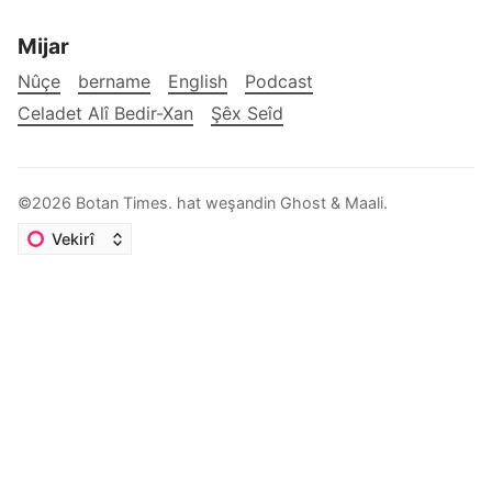
Mijar
Nûçe
bername
English
Podcast
Celadet Alî Bedir-Xan
Şêx Seîd
©2026
Botan Times
.
hat weşandin
Ghost
&
Maali
.