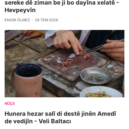
sereke dê ziman be ji bo dayîna xelatê -
Hevpeyvîn
ENGIN ÖLMEZ
29 TEM 2026
NÛÇE
Hunera hezar salî di destê jinên Amedî
de vedijîn - Veli Baltacı