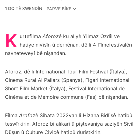
1 DQ TÊ XWENDIN
PARVE BIKE
K
urtefîlma
Aforoz
ê ku aliyê Yilmaz Ozdîl ve
hatiye nivîsîn û derhênan, dê li 4 fîlmefestîvalên
navneteweyî bê nîşandan.
Aforoz, dê li International Tour Film Festival (Îtalya),
Cinema Rural Al Pallars (Spanya), Figari International
Short Film Market (Îtalya), Festival International de
Cinéma et de Mémoire commune (Fas) bê nîşandan.
Fîlma
Arofoz
ê Sibata 2022yan li Hîzana Bidlîsê hatibû
teswîrkirin. Aforoz bi alîkarî û piştevaniya saziyên Sivil
Düşün û Culture Civicê hatibû duristkirin.