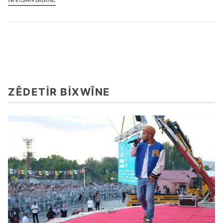
ZÊDETIR BIXWÎNE