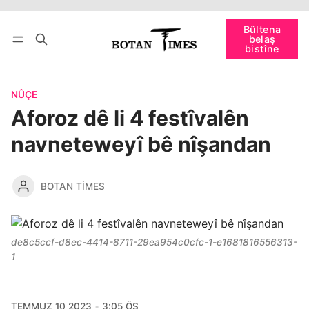
Bûltena
bişopîne
belaş
Têkevê
Bûltena belaş bistîne
bistîne
NÛÇE
Aforoz dê li 4 festîvalên
navneteweyî bê nîşandan
BOTAN TIMES
de8c5ccf-d8ec-4414-8711-29ea954c0cfc-1-e1681816556313-
1
TEMMUZ 10 2023
3:05 ÖS