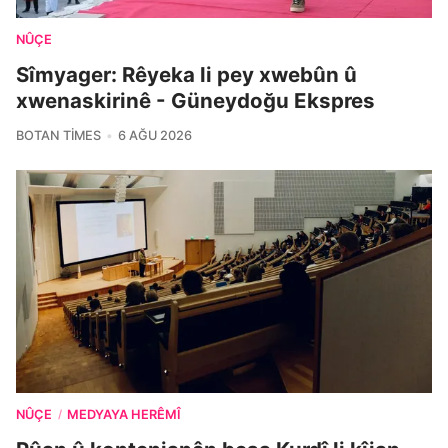
NÛÇE
Sîmyager: Rêyeka li pey xwebûn û
xwenaskirinê - Güneydoğu Ekspres
BOTAN TIMES
6 AĞU 2026
NÛÇE
MEDYAYA HERÊMÎ
/