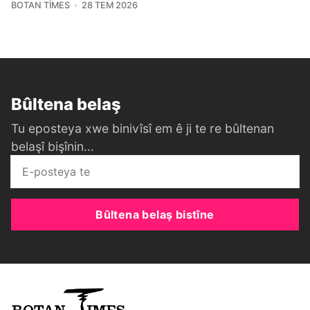
BOTAN TIMES
28 TEM 2026
Bûltena belaş
Tu eposteya xwe binivîsî em ê ji te re bûltenan
belaşî bişînin...
Bûltena belaş bistîne