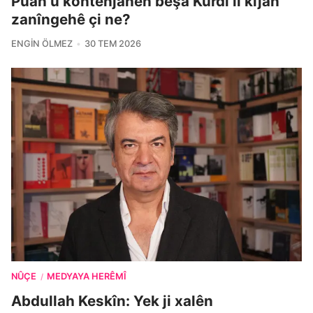
Pûan û kontenjanên beşa Kurdî li kîjan
zanîngehê çi ne?
ENGIN ÖLMEZ
30 TEM 2026
NÛÇE
MEDYAYA HERÊMÎ
/
Abdullah Keskîn: Yek ji xalên