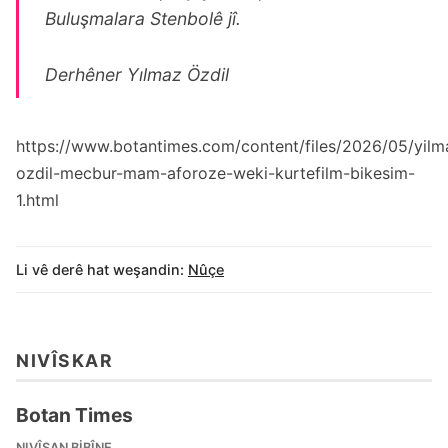
Buluşmalara Stenbolê jî.
Derhêner Yılmaz Özdil
https://www.botantimes.com/content/files/2026/05/yilm
ozdil-mecbur-mam-aforoze-weki-kurtefilm-bikesim-
1.html
Li vê derê hat weşandin:
Nûçe
NIVÎSKAR
Botan Times
NIVÎSAN BIBÎNE