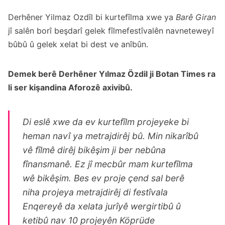
Derhêner Yilmaz Ozdîl bi kurtefîlma xwe ya
Barê Giran
jî salên borî beşdarî gelek fîlmefestîvalên navneteweyî
bûbû û gelek xelat bi dest ve anîbûn.
Demek berê Derhêner Yılmaz Özdil ji Botan Times ra
li ser kişandina Aforozê axivibû.
Di eslê xwe da ev kurtefîlm projeyeke bi
heman navî ya metrajdirêj bû. Min nikarîbû
vê fîlmê dirêj bikêşim ji ber nebûna
fînansmanê. Ez jî mecbûr mam kurtefîlma
wê bikêşim. Bes ev proje çend sal berê
niha projeya metrajdirêj di festîvala
Enqereyê da xelata jurîyê wergirtibû û
ketibû nav 10 projeyên Köprüde