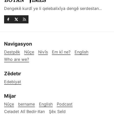
Dengekê kurdî ye li qelebalixîya dengê serdestan...
Navigasyon
Destpêk
Nûçe
Nivîs
Em kî ne?
English
Who are we?
Zêdetır
Edebiyat
Mijar
Nûçe
bername
English
Podcast
Celadet Alî Bedir-Xan
Şêx Seîd