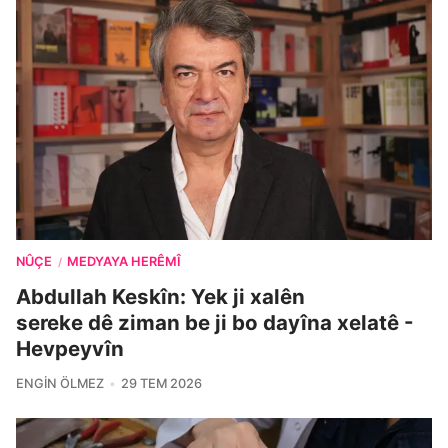
NÛÇE
MEDYAYA HERÊMÎ
/
Abdullah Keskîn: Yek ji xalên
sereke dê ziman be ji bo dayîna xelatê -
Hevpeyvîn
ENGIN ÖLMEZ
29 TEM 2026