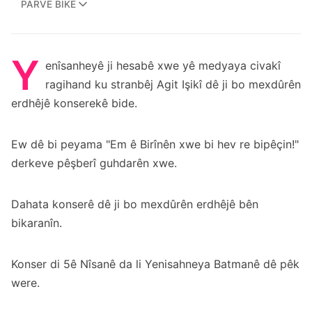
PARVE BIKE
Y
enîsanheyê ji hesabê xwe yê medyaya civakî
ragihand ku stranbêj Agit Işikî dê ji bo mexdûrên
erdhêjê konserekê bide.
Ew dê bi peyama "Em ê Birînên xwe bi hev re bipêçin!"
derkeve pêşberî guhdarên xwe.
Dahata konserê dê ji bo mexdûrên erdhêjê bên
bikaranîn.
Konser di 5ê Nîsanê da li Yenisahneya Batmanê dê pêk
were.