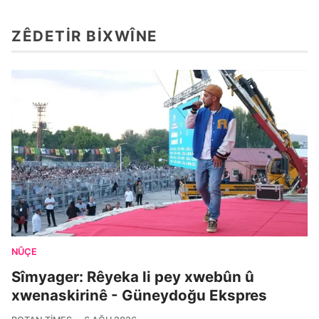
ZÊDETIR BIXWÎNE
NÛÇE
Sîmyager: Rêyeka li pey xwebûn û
xwenaskirinê - Güneydoğu Ekspres