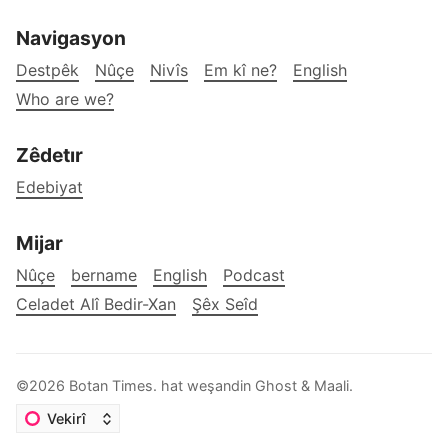
Navigasyon
Destpêk
Nûçe
Nivîs
Em kî ne?
English
Who are we?
Zêdetır
Edebiyat
Mijar
Nûçe
bername
English
Podcast
Celadet Alî Bedir-Xan
Şêx Seîd
©2026
Botan Times
.
hat weşandin
Ghost
&
Maali
.