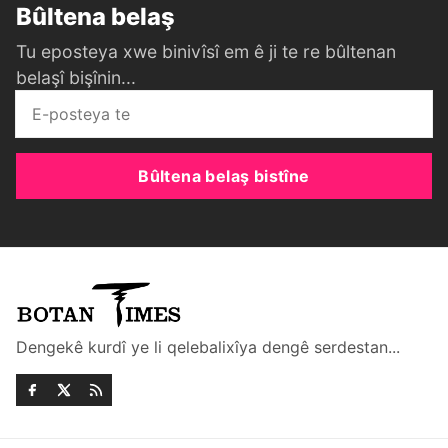
Bûltena belaş
Tu eposteya xwe binivîsî em ê ji te re bûltenan
belaşî bişînin...
Bûltena belaş bistîne
Dengekê kurdî ye li qelebalixîya dengê serdestan...