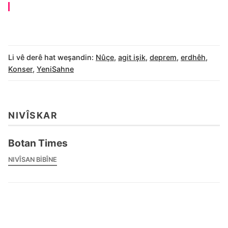
Li vê derê hat weşandin:
Nûçe
,
agit işik
,
deprem
,
erdhêh
,
Konser
,
YeniSahne
NIVÎSKAR
Botan Times
NIVÎSAN BIBÎNE