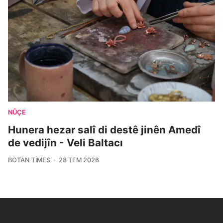
NÛÇE
Hunera hezar salî di destê jinên Amedî
de vedijîn - Veli Baltacı
BOTAN TIMES
28 TEM 2026