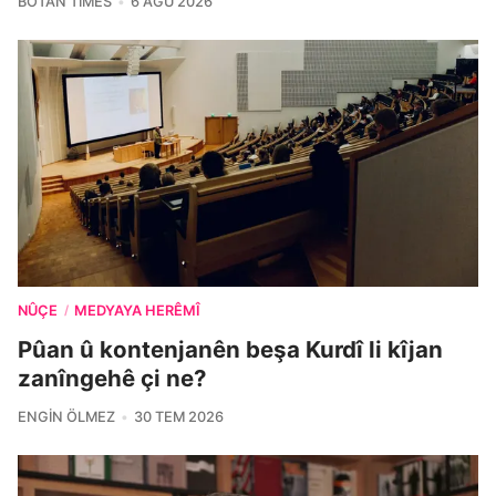
BOTAN TIMES
6 AĞU 2026
NÛÇE
MEDYAYA HERÊMÎ
/
Pûan û kontenjanên beşa Kurdî li kîjan
zanîngehê çi ne?
ENGIN ÖLMEZ
30 TEM 2026