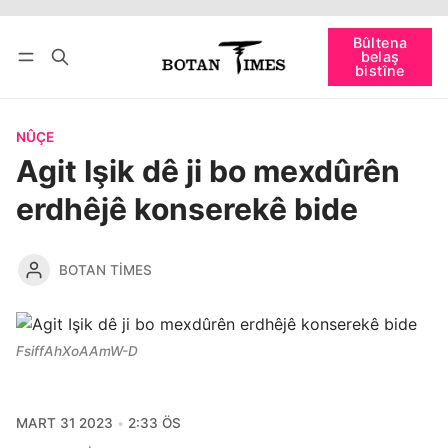
Têkevê
Bûltena belaş bistîne
Bûltena
belaş
bişopîne
bistîne
NÛÇE
Agit Işik dê ji bo mexdûrên
erdhêjê konserekê bide
BOTAN TIMES
FsiffAhXoAAmW-D
MART 31 2023
2:33 ÖS