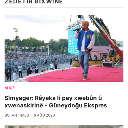
ZÊDETIR BIXWÎNE
NÛÇE
Sîmyager: Rêyeka li pey xwebûn û
xwenaskirinê - Güneydoğu Ekspres
BOTAN TIMES
6 AĞU 2026