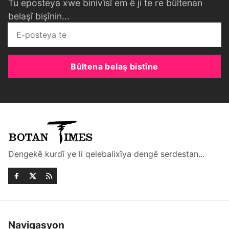
Tu eposteya xwe binivîsî em ê ji te re bûltenan
belaşî bişînin...
Bûltena belaş bistîne
Dengekê kurdî ye li qelebalixîya dengê serdestan...
Navigasyon