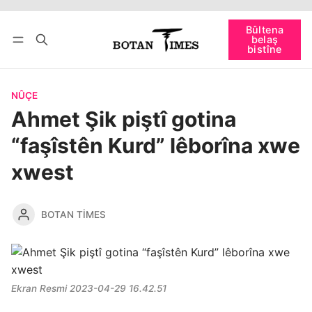
Têkevê
Bûltena belaş bistîne
Bûltena
belaş
bişopîne
bistîne
NÛÇE
Ahmet Şik piştî gotina
“faşîstên Kurd” lêborîna xwe
xwest
BOTAN TIMES
Ekran Resmi 2023-04-29 16.42.51