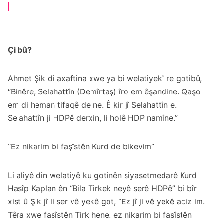
Çi bû?
Ahmet Şik di axaftina xwe ya bi welatiyekî re gotibû,
“Binêre, Selahattîn (Demîrtaş) îro em êşandine. Qaşo
em di heman tifaqê de ne. Ê kir jî Selahattîn e.
Selahattîn ji HDPê derxin, li holê HDP namîne.”
“Ez nikarim bi faşîstên Kurd de bikevim”
Li aliyê din welatiyê ku gotinên siyasetmedarê Kurd
Hasîp Kaplan ên “Bila Tirkek neyê serê HDPê” bi bîr
xist û Şik jî li ser vê yekê got, “Ez jî ji vê yekê aciz im.
Têra xwe faşîstên Tirk hene, ez nikarim bi faşîstên