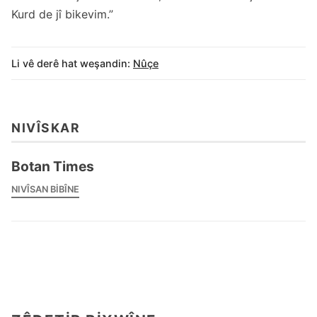
Kurd de jî bikevim.”
Li vê derê hat weşandin:
Nûçe
NIVÎSKAR
Botan Times
NIVÎSAN BIBÎNE