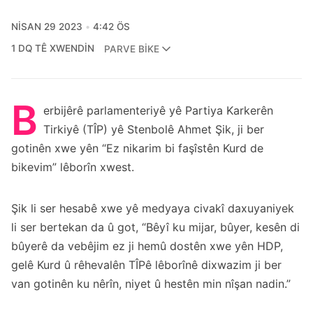
NISAN 29 2023
4:42 ÖS
1 DQ TÊ XWENDIN
PARVE BIKE
B
erbijêrê parlamenteriyê yê Partiya Karkerên
Tirkiyê (TÎP) yê Stenbolê Ahmet Şik, ji ber
gotinên xwe yên “Ez nikarim bi faşîstên Kurd de
bikevim” lêborîn xwest.
Şik li ser hesabê xwe yê medyaya civakî daxuyaniyek
li ser bertekan da û got, “Bêyî ku mijar, bûyer, kesên di
bûyerê da vebêjim ez ji hemû dostên xwe yên HDP,
gelê Kurd û rêhevalên TÎPê lêborînê dixwazim ji ber
van gotinên ku nêrîn, niyet û hestên min nîşan nadin.”