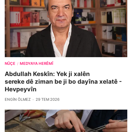
NÛÇE
MEDYAYA HERÊMÎ
/
Abdullah Keskîn: Yek ji xalên
sereke dê ziman be ji bo dayîna xelatê -
Hevpeyvîn
ENGIN ÖLMEZ
29 TEM 2026