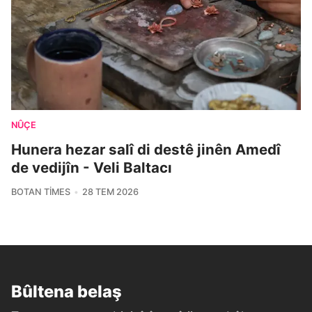
NÛÇE
Hunera hezar salî di destê jinên Amedî
de vedijîn - Veli Baltacı
BOTAN TIMES
28 TEM 2026
Bûltena belaş