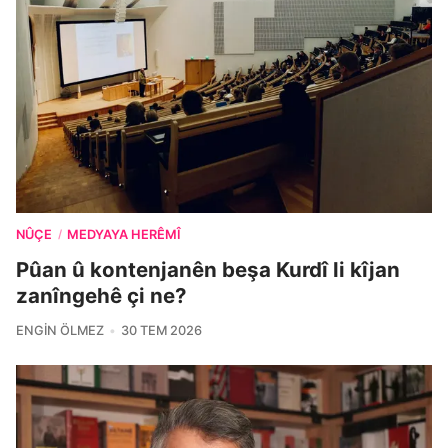
NÛÇE
MEDYAYA HERÊMÎ
/
Pûan û kontenjanên beşa Kurdî li kîjan
zanîngehê çi ne?
ENGIN ÖLMEZ
30 TEM 2026