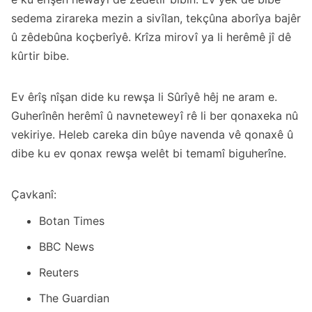
sedema zirareka mezin a sivîlan, tekçûna aborîya bajêr
û zêdebûna koçberîyê. Krîza mirovî ya li herêmê jî dê
kûrtir bibe.
Ev êrîş nîşan dide ku rewşa li Sûrîyê hêj ne aram e.
Guherînên herêmî û navneteweyî rê li ber qonaxeka nû
vekiriye. Heleb careka din bûye navenda vê qonaxê û
dibe ku ev qonax rewşa welêt bi temamî biguherîne.
Çavkanî:
Botan Times
BBC News
Reuters
The Guardian