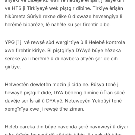
alîyekî ve dibêje ku wan rê nedaye êrîşan, ji alîyê din
ve HTS ji Tirkîyeyê wek piştgir dibîne. Tirkîye êrîşên
hikûmeta Sûrîyê rexne dike û dixwaze hevsengîya li
herêmê biparêze, lê nahêle ku şer firehtir bibe.
YPG jî ji vê rewşê sûd wergirtîye û li Helebê kontrola
xwe firehtir kirîye. Bi piştgirîya DYAyê bûye hêzeka
sereke ya li herêmê û di navbera alîyên şer de cih
girtîye.
Helwestên dewletên mezin jî cida ne. Rûsya tenê ji
hewayê piştgirî dide, DYA bêdeng dimîne û Îran sûcê
davêje ser Îsraîl û DYA'yê. Neteweyên Yekbûyî tenê
xemgînîya xwe ji rewşê tîne ziman.
Heleb careka din bûye navenda şerê navxweyî û dîyar
e ku êrîşên hewayî dê zêdetir bibin. Ev yek dê bibe