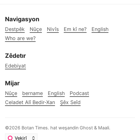
Navigasyon
Destpêk
Nûçe
Nivîs
Em kî ne?
English
Who are we?
Zêdetır
Edebiyat
Mijar
Nûçe
bername
English
Podcast
Celadet Alî Bedir-Xan
Şêx Seîd
©2026
Botan Times
.
hat weşandin
Ghost
&
Maali
.