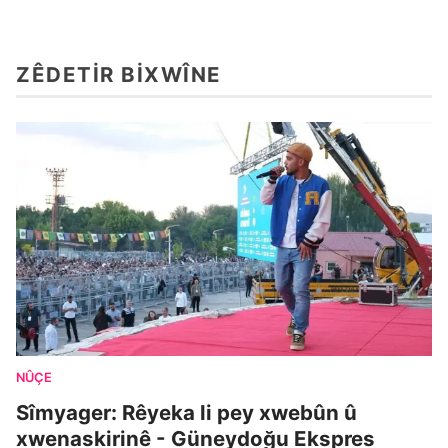
ZÊDETIR BIXWÎNE
NÛÇE
Sîmyager: Rêyeka li pey xwebûn û
xwenaskirinê - Güneydoğu Ekspres