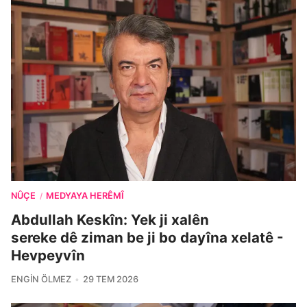
NÛÇE
MEDYAYA HERÊMÎ
/
Abdullah Keskîn: Yek ji xalên
sereke dê ziman be ji bo dayîna xelatê -
Hevpeyvîn
ENGIN ÖLMEZ
29 TEM 2026