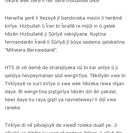
nikare wek berê li her derê mudaxele bike.
Herwiha şerê li Xezeyê jî bandoreka mezin li herêmê
kirîye. Hizbullah û Îran bi Îsraîlê re mijûl in û gelek
hêzên Hizbullahê ji Sûrîyê vekişîyane. Kuştina
fermandarên Îranê li Sûrîyê jî bûye sedema qelsketina
"Mihwera Berxwedanê".
HTS di vê demê de stratejîyeka nû bi kar anîye û ji
qelsîya hevpeymanan sûd wergirtîye. Têkilîyên xwe bi
Tirkîyeyê re xurt kirîye û xwe wek hêzeka rewa nîşan
daye. Bi wergirtina piştgirîya hêzên din ên çekdar,
hewl daye ku raya giştî ya navneteweyî li dijî xwe
raneke.
Tirkîye di vê pêvajoyê de xwedî roleka dualî ye. Ji