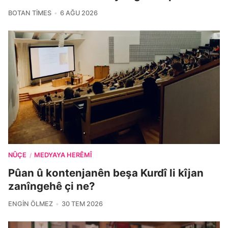
BOTAN TIMES
6 AĞU 2026
NÛÇE
MEDYAYA HERÊMÎ
/
Pûan û kontenjanên beşa Kurdî li kîjan
zanîngehê çi ne?
ENGIN ÖLMEZ
30 TEM 2026