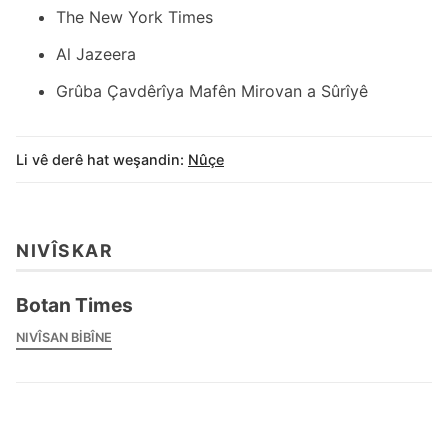
The New York Times
Al Jazeera
Grûba Çavdêrîya Mafên Mirovan a Sûrîyê
Li vê derê hat weşandin:
Nûçe
NIVÎSKAR
Botan Times
NIVÎSAN BIBÎNE