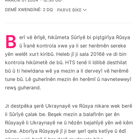
ARALIK 01 2024
12:30 ÖÖ
DEMÊ XWENDINÊ: 2 DQ
PARVE BIKE
B
erî vê êrîşê, hikûmeta Sûrîyê bi piştgirîya Rûsya
û Îranê kontrola xwe ya li ser herêmên sereke
yên welêt xurt kiribû. Heleb jî ji sala 2016ê ve di bin
kontrola hikûmetê de bû. HTS tenê li Idlibê desthilat
bû û ti hewldana wê ya mezin a li derveyî vê herêmê
tune bû. Lê guherînên mezin ên herêmî û navneteweyî
rewş guherand.
Ji destpêka şerê Ukraynayê ve Rûsya nikare wek berê
li Sûrîyê çalak be. Beşek mezin a balafirên şer ên
Rûsyayê li Ukraynayê ne û hêzên bejahîyê yên wê kêm
bûne. Aborîya Rûsyayê jî ji ber şerî qels ketîye û êdî