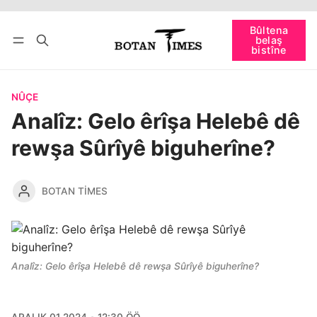
Têkevê
Bûltena belaş bistîne
Bûltena
belaş
bişopîne
bistîne
NÛÇE
Analîz: Gelo êrîşa Helebê dê
rewşa Sûrîyê biguherîne?
BOTAN TIMES
Analîz: Gelo êrîşa Helebê dê rewşa Sûrîyê biguherîne?