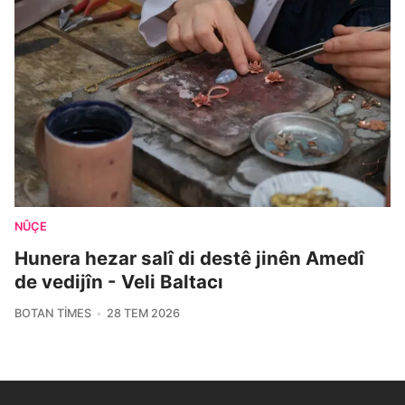
NÛÇE
Hunera hezar salî di destê jinên Amedî
de vedijîn - Veli Baltacı
BOTAN TIMES
28 TEM 2026