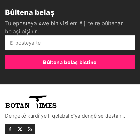
Bûltena belaş
Tu eposteya xwe binivîsî em ê ji te re bûltenan
belaşî bişînin...
Bûltena belaş bistîne
Dengekê kurdî ye li qelebalixîya dengê serdestan...