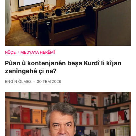
NÛÇE
MEDYAYA HERÊMÎ
/
Pûan û kontenjanên beşa Kurdî li kîjan
zanîngehê çi ne?
ENGIN ÖLMEZ
30 TEM 2026