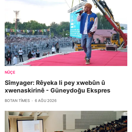
NÛÇE
Sîmyager: Rêyeka li pey xwebûn û
xwenaskirinê - Güneydoğu Ekspres
BOTAN TIMES
6 AĞU 2026