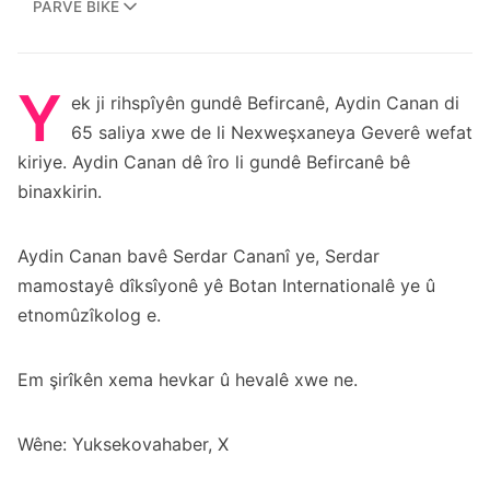
PARVE BIKE
Y
ek ji rihspîyên gundê Befircanê, Aydin Canan di
65 saliya xwe de li Nexweşxaneya Geverê wefat
kiriye. Aydin Canan dê îro li gundê Befircanê bê
binaxkirin.
Aydin Canan bavê Serdar Cananî ye, Serdar
mamostayê dîksîyonê yê Botan Internationalê ye û
etnomûzîkolog e.
Em şirîkên xema hevkar û hevalê xwe ne.
Wêne: Yuksekovahaber, X