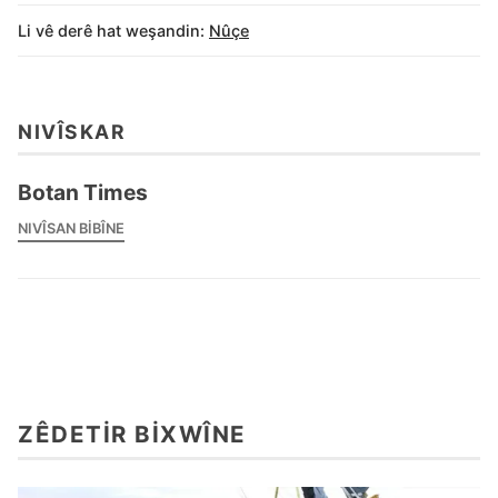
Li vê derê hat weşandin:
Nûçe
NIVÎSKAR
Botan Times
NIVÎSAN BIBÎNE
ZÊDETIR BIXWÎNE