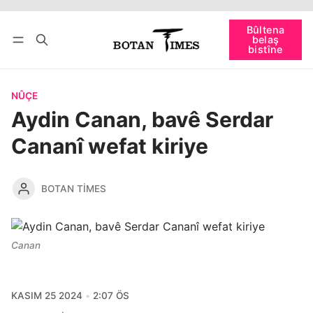
Têkevê
Bûltena belaş bistîne
Bûltena
belaş
bişopîne
bistîne
NÛÇE
Aydin Canan, bavê Serdar
Cananî wefat kiriye
BOTAN TIMES
Canan
KASIM 25 2024
2:07 ÖS