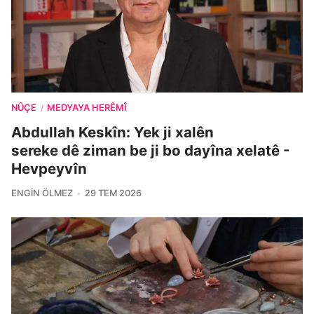
NÛÇE
MEDYAYA HERÊMÎ
/
Abdullah Keskîn: Yek ji xalên
sereke dê ziman be ji bo dayîna xelatê -
Hevpeyvîn
ENGIN ÖLMEZ
29 TEM 2026