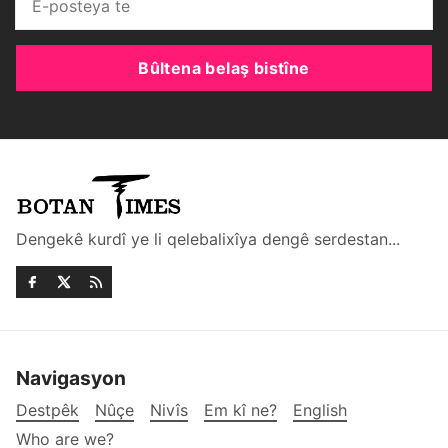
Bûltena belaş bistîne
Dengekê kurdî ye li qelebalixîya dengê serdestan...
Navigasyon
Destpêk
Nûçe
Nivîs
Em kî ne?
English
Who are we?