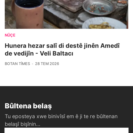
NÛÇE
Hunera hezar salî di destê jinên Amedî
de vedijîn - Veli Baltacı
BOTAN TIMES
28 TEM 2026
Bûltena belaş
Tu eposteya xwe binivîsî em ê ji te re bûltenan
belaşî bişînin...