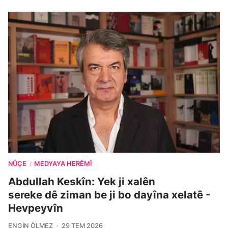
NÛÇE
MEDYAYA HERÊMÎ
/
Abdullah Keskîn: Yek ji xalên
sereke dê ziman be ji bo dayîna xelatê -
Hevpeyvîn
ENGIN ÖLMEZ
29 TEM 2026