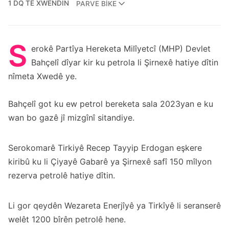
1 DQ TÊ XWENDIN
PARVE BIKE
S
erokê Partîya Hereketa Milîyetcî (MHP) Devlet
Bahçelî dîyar kir ku petrola li Şirnexê hatiye dîtin
nîmeta Xwedê ye.
Bahçelî got ku ew petrol bereketa sala 2023yan e ku
wan bo gazê jî mizgînî sitandiye.
Serokomarê Tirkiyê Recep Tayyip Erdogan eşkere
kiribû ku li Çiyayê Gabarê ya Şirnexê safî 150 mîlyon
rezerva petrolê hatiye dîtin.
Li gor qeydên Wezareta Enerjîyê ya Tirkîyê li seranserê
welêt 1200 bîrên petrolê hene.