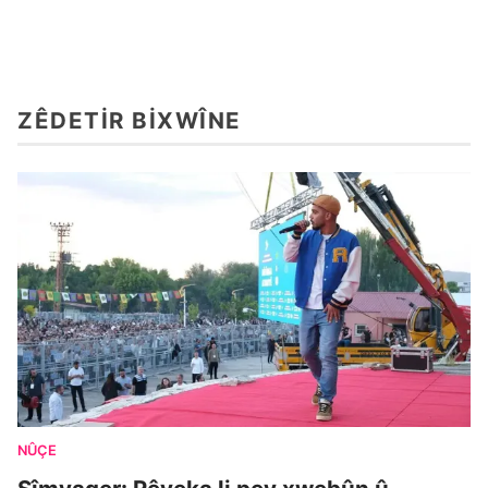
ZÊDETIR BIXWÎNE
NÛÇE