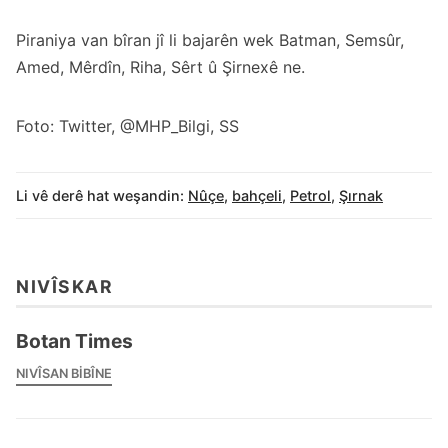
Piraniya van bîran jî li bajarên wek Batman, Semsûr,
Amed, Mêrdîn, Riha, Sêrt û Şirnexê ne.
Foto: Twitter, @MHP_Bilgi, SS
Li vê derê hat weşandin:
Nûçe
,
bahçeli
,
Petrol
,
Şırnak
NIVÎSKAR
Botan Times
NIVÎSAN BIBÎNE