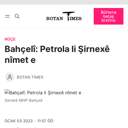
Têkevê
Bûltena belaş bistîne
Bûltena
belaş
bişopîne
bistîne
NÛÇE
Bahçelî: Petrola li Şirnexê
nîmet e
BOTAN TIMES
Serokê MHP Bahçeli
OCAK 03 2023
11:57 ÖÖ