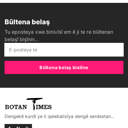
Bûltena belaş
Tu eposteya xwe binivîsî em ê ji te re bûltenan
belaşî bişînin...
Bûltena belaş bistîne
Dengekê kurdî ye li qelebalixîya dengê serdestan...