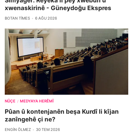
Sîmyager: Rêyeka li pey xwebûn û
xwenaskirinê - Güneydoğu Ekspres
BOTAN TIMES
6 AĞU 2026
NÛÇE
MEDYAYA HERÊMÎ
/
Pûan û kontenjanên beşa Kurdî li kîjan
zanîngehê çi ne?
ENGIN ÖLMEZ
30 TEM 2026