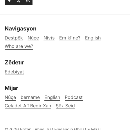
Navigasyon
Destpêk
Nûçe
Nivîs
Em kî ne?
English
Who are we?
Zêdetır
Edebiyat
Mijar
Nûçe
bername
English
Podcast
Celadet Alî Bedir-Xan
Şêx Seîd
©2026
Botan Times
.
hat weşandin
Ghost
&
Maali
.