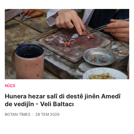
NÛÇE
Hunera hezar salî di destê jinên Amedî
de vedijîn - Veli Baltacı
BOTAN TIMES
28 TEM 2026