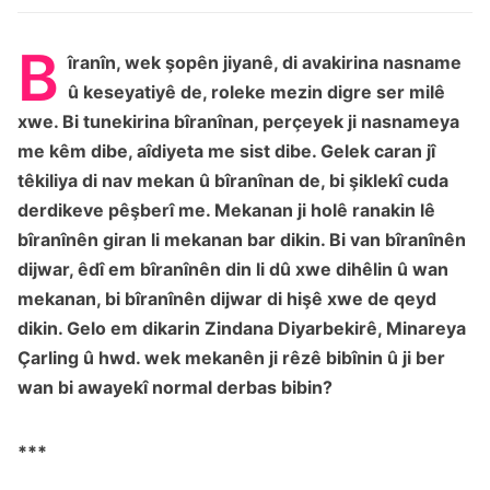
B
îranîn, wek şopên jiyanê, di avakirina nasname
û keseyatiyê de, roleke mezin digre ser milê
xwe. Bi tunekirina bîranînan, perçeyek ji nasnameya
me kêm dibe, aîdiyeta me sist dibe. Gelek caran jî
têkiliya di nav mekan û bîranînan de, bi şiklekî cuda
derdikeve pêşberî me. Mekanan ji holê ranakin lê
bîranînên giran li mekanan bar dikin. Bi van bîranînên
dijwar, êdî em bîranînên din li dû xwe dihêlin û wan
mekanan, bi bîranînên dijwar di hişê xwe de qeyd
dikin. Gelo em dikarin Zindana Diyarbekirê, Minareya
Çarling û hwd. wek mekanên ji rêzê bibînin û ji ber
wan bi awayekî normal derbas bibin?
***