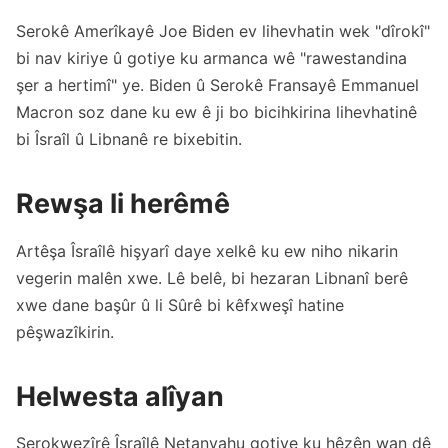
Serokê Amerîkayê Joe Biden ev lihevhatin wek "dîrokî"
bi nav kiriye û gotiye ku armanca wê "rawestandina
şer a hertimî" ye. Biden û Serokê Fransayê Emmanuel
Macron soz dane ku ew ê ji bo bicihkirina lihevhatinê
bi Îsraîl û Libnanê re bixebitin.
Rewşa li herêmê
Artêşa Îsraîlê hişyarî daye xelkê ku ew niho nikarin
vegerin malên xwe. Lê belê, bi hezaran Libnanî berê
xwe dane başûr û li Sûrê bi kêfxweşî hatine
pêşwazîkirin.
Helwesta alîyan
Serokwezîrê Îsraîlê Netanyahu gotiye ku hêzên wan dê