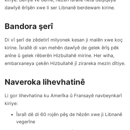
dawîyê êrîşên xwe li ser Libnanê berdewam kirine.
Bandora şerî
Di vî şerî de zêdetirî milyonek kesan ji malên xwe koç
kirine. Îsraîlê di van mehên dawîyê de gelek êrîş pêk
anîne û gelek rêberên Hizbullahê mirine. Her wiha,
embarxaneya çekên Hizbullahê jî zirareka mezin dîtiye.
Naveroka lihevhatinê
Li gor lihevhatina ku Amerîka û Fransayê navbeynkarî
kiriye:
Îsraîl dê di 60 rojên pêş de hêzên xwe ji Libnanê
vegerîne