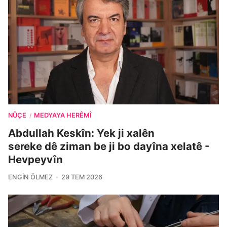
NÛÇE
MEDYAYA HERÊMÎ
/
Abdullah Keskîn: Yek ji xalên
sereke dê ziman be ji bo dayîna xelatê -
Hevpeyvîn
ENGIN ÖLMEZ
29 TEM 2026