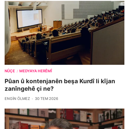
NÛÇE
MEDYAYA HERÊMÎ
/
Pûan û kontenjanên beşa Kurdî li kîjan
zanîngehê çi ne?
ENGIN ÖLMEZ
30 TEM 2026