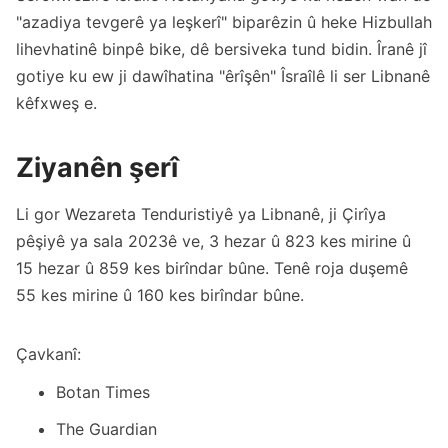
"azadiya tevgerê ya leşkerî" biparêzin û heke Hizbullah
lihevhatinê binpê bike, dê bersiveka tund bidin. Îranê jî
gotiye ku ew ji dawîhatina "êrîşên" Îsraîlê li ser Libnanê
kêfxweş e.
Ziyanên şerî
Li gor Wezareta Tenduristiyê ya Libnanê, ji Çirîya
pêşiyê ya sala 2023ê ve, 3 hezar û 823 kes mirine û
15 hezar û 859 kes birîndar bûne. Tenê roja duşemê
55 kes mirine û 160 kes birîndar bûne.
Çavkanî:
Botan Times
The Guardian