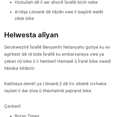
Hizbullah dê li ser sînorê Îsraîlê bicih nebe
Artêşa Libnanê dê hêzên xwe li başûrê welêt
zêde bike
Helwesta alîyan
Serokwezîrê Îsraîlê Benyamîn Netanyahu gotiye ku ev
agirbest dê rê bide Îsraîlê ku embarxaneya xwe ya
çekan nû bike û li hemberî Hamasê û Îranê bibe xwedî
hêzeka bihêztir.
Kabîneya demkî ya Libnanê jî dê îro sibehê civîneka
taybet li dar bixe û lihevhatinê pejirand bike.
Çavkanî:
Botan Times