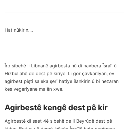
Hat nûkirin....
Îro sibehê li Libnanê agirbesta nû di navbera Îsraîl û
Hizbullahê de dest pê kiriye. Li gor çavkanîyan, ev
agirbest piştî saleka şerî hatiye îlankirin û bi hezaran
kes vegeriyane malên xwe.
Agirbestê kengê dest pê kir
Agirbestê di saet 4ê sibehê de li Beyrûdê dest pê
kiriye. Beriya vê demê, hêzên Îsraîlê heta deqîqeya