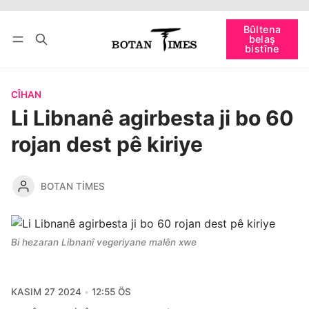
Têkevê
Bûltena belaş bistîne
Bûltena
belaş
bişopîne
bistîne
CÎHAN
Li Libnanê agirbesta ji bo 60
rojan dest pê kiriye
BOTAN TIMES
Bi hezaran Libnanî vegeriyane malên xwe
KASIM 27 2024
12:55 ÖS