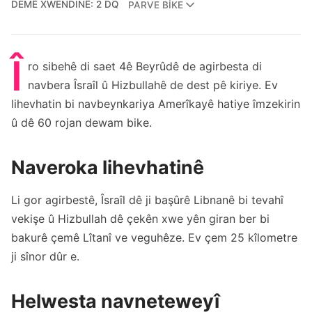
DEMÊ XWENDINÊ: 2 DQ
PARVE BIKE
Î
ro sibehê di saet 4ê Beyrûdê de agirbesta di
navbera Îsraîl û Hizbullahê de dest pê kiriye. Ev
lihevhatin bi navbeynkariya Amerîkayê hatiye îmzekirin
û dê 60 rojan dewam bike.
Naveroka lihevhatinê
Li gor agirbestê, Îsraîl dê ji başûrê Libnanê bi tevahî
vekişe û Hizbullah dê çekên xwe yên giran ber bi
bakurê çemê Lîtanî ve veguhêze. Ev çem 25 kîlometre
ji sînor dûr e.
Helwesta navneteweyî