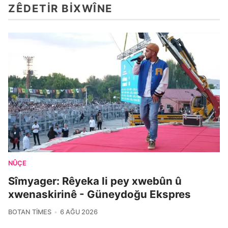
ZÊDETIR BIXWÎNE
NÛÇE
Sîmyager: Rêyeka li pey xwebûn û
xwenaskirinê - Güneydoğu Ekspres
BOTAN TIMES
6 AĞU 2026