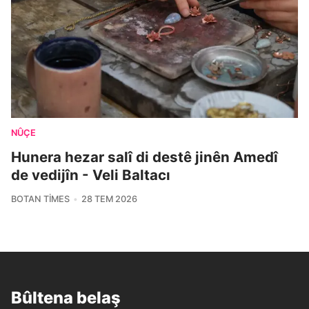
NÛÇE
Hunera hezar salî di destê jinên Amedî
de vedijîn - Veli Baltacı
BOTAN TIMES
28 TEM 2026
Bûltena belaş