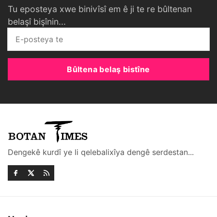
Tu eposteya xwe binivîsî em ê ji te re bûltenan
belaşî bişînin...
Bûltena belaş bistîne
Dengekê kurdî ye li qelebalixîya dengê serdestan...