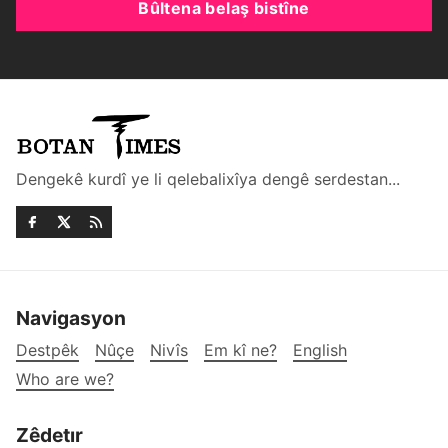
Bûltena belaş bistîne
Dengekê kurdî ye li qelebalixîya dengê serdestan...
Navigasyon
Destpêk
Nûçe
Nivîs
Em kî ne?
English
Who are we?
Zêdetır