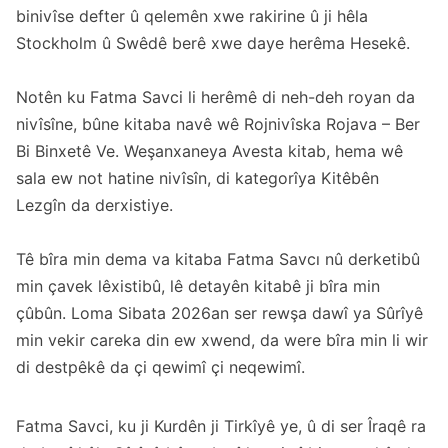
binivîse defter û qelemên xwe rakirine û ji hêla
Stockholm û Swêdê berê xwe daye herêma Hesekê.
Notên ku Fatma Savci li herêmê di neh-deh royan da
nivîsîne, bûne kitaba navê wê Rojnivîska Rojava – Ber
Bi Binxetê Ve. Weşanxaneya Avesta kitab, hema wê
sala ew not hatine nivîsîn, di kategorîya Kitêbên
Lezgîn da derxistiye.
Tê bîra min dema va kitaba Fatma Savcı nû derketibû
min çavek lêxistibû, lê detayên kitabê ji bîra min
çûbûn. Loma Sibata 2026an ser rewşa dawî ya Sûrîyê
min vekir careka din ew xwend, da were bîra min li wir
di destpêkê da çi qewimî çi neqewimî.
Fatma Savci, ku ji Kurdên ji Tirkîyê ye, û di ser Îraqê ra