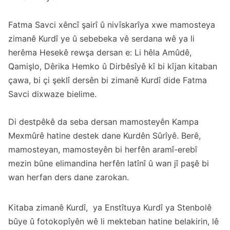
Fatma Savci xêncî şairî û nivîskarîya xwe mamosteya
zimanê Kurdî ye û sebebeka vê serdana wê ya li
herêma Hesekê rewşa dersan e: Li hêla Amûdê,
Qamişlo, Dêrika Hemko û Dirbêsîyê kî bi kîjan kitaban
çawa, bi çi şeklî dersên bi zimanê Kurdî dide Fatma
Savci dixwaze bielime.
Di destpêkê da seba dersan mamosteyên Kampa
Mexmûrê hatine destek dane Kurdên Sûrîyê. Berê,
mamosteyan, mamosteyên bi herfên aramî-erebî
mezin bûne elimandina herfên latînî û wan jî paşê bi
wan herfan ders dane zarokan.
Kitaba zimanê Kurdî, ya Enstîtuya Kurdî ya Stenbolê
bûye û fotokopîyên wê li mekteban hatine belakirin, lê