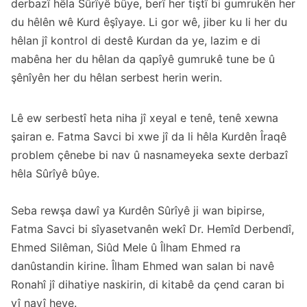
derbazî hêla Sûrîyê bûye, berî her tiştî bi gumrukên her
du hêlên wê Kurd êşîyaye. Li gor wê, jiber ku li her du
hêlan jî kontrol di destê Kurdan da ye, lazim e di
mabêna her du hêlan da qapîyê gumrukê tune be û
şênîyên her du hêlan serbest herin werin.
Lê ew serbestî heta niha jî xeyal e tenê, tenê xewna
şairan e. Fatma Savci bi xwe jî da li hêla Kurdên Îraqê
problem çênebe bi nav û nasnameyeka sexte derbazî
hêla Sûrîyê bûye.
Seba rewşa dawî ya Kurdên Sûrîyê ji wan bipirse,
Fatma Savci bi sîyasetvanên wekî Dr. Hemîd Derbendî,
Ehmed Silêman, Siûd Mele û Îlham Ehmed ra
danûstandin kirine. Îlham Ehmed wan salan bi navê
Ronahî jî dihatiye naskirin, di kitabê da çend caran bi
vî navî heye.