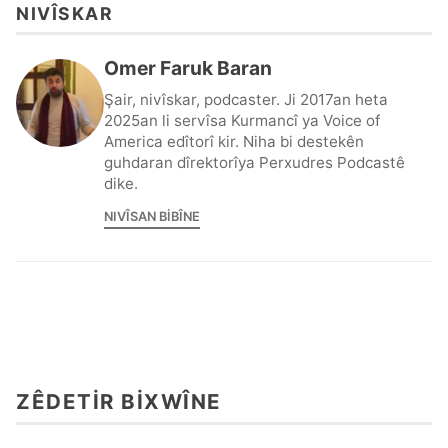
NIVÎSKAR
Omer Faruk Baran
Şair, nivîskar, podcaster. Ji 2017an heta
2025an li servîsa Kurmancî ya Voice of
America edîtorî kir. Niha bi destekên
guhdaran dîrektorîya Perxudres Podcastê
dike.
NIVÎSAN BIBÎNE
ZÊDETIR BIXWÎNE