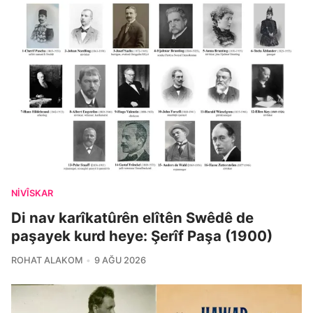
NIVÎSKAR
Di nav karîkatûrên elîtên Swêdê de
paşayek kurd heye: Şerîf Paşa (1900)
ROHAT ALAKOM
9 AĞU 2026