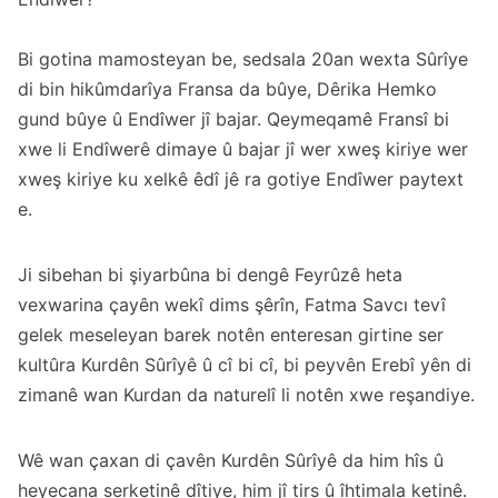
Bi gotina mamosteyan be, sedsala 20an wexta Sûrîye
di bin hikûmdarîya Fransa da bûye, Dêrika Hemko
gund bûye û Endîwer jî bajar. Qeymeqamê Fransî bi
xwe li Endîwerê dimaye û bajar jî wer xweş kiriye wer
xweş kiriye ku xelkê êdî jê ra gotiye Endîwer paytext
e.
Ji sibehan bi şiyarbûna bi dengê Feyrûzê heta
vexwarina çayên wekî dims şêrîn, Fatma Savcı tevî
gelek meseleyan barek notên enteresan girtine ser
kultûra Kurdên Sûrîyê û cî bi cî, bi peyvên Erebî yên di
zimanê wan Kurdan da naturelî li notên xwe reşandiye.
Wê wan çaxan di çavên Kurdên Sûrîyê da him hîs û
heyecana serketinê dîtiye, him jî tirs û îhtimala ketinê.