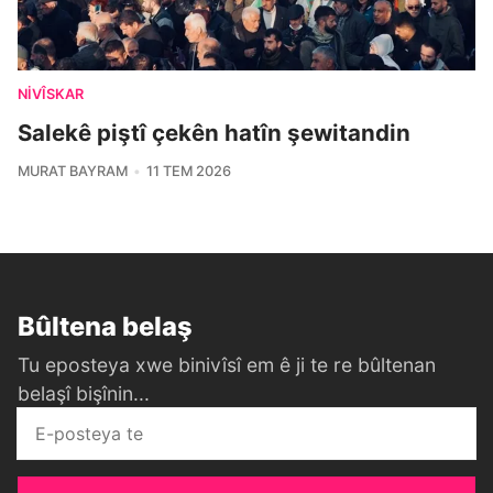
NIVÎSKAR
Salekê piştî çekên hatîn şewitandin
MURAT BAYRAM
11 TEM 2026
Bûltena belaş
Tu eposteya xwe binivîsî em ê ji te re bûltenan
belaşî bişînin...