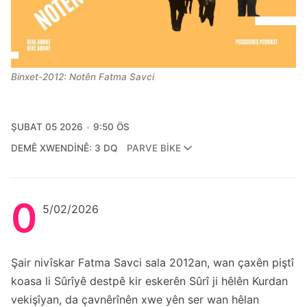
Binxet-2012: Notên Fatma Savci
ŞUBAT 05 2026
9:50 ÖS
DEMÊ XWENDINÊ: 3 DQ
PARVE BIKE
0
5/02/2026
Şair nivîskar Fatma Savci sala 2012an, wan çaxên piştî
koasa li Sûrîyê destpê kir eskerên Sûrî ji hêlên Kurdan
vekişîyan, da çavnêrînên xwe yên ser wan hêlan