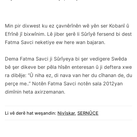
Min pir dixwest ku ez çavnêrînên wê yên ser Kobanî û
Efrînê jî bixwînim. Lê jiber şerê li Sûrîyê fersend bi dest
Fatma Savci neketiye ew here wan bajaran.
Dema Fatma Savci ji Sûrîyeya bi şer vedigere Swêda
bê şer dikeve ber pêla hîsên enteresan û ji deftera xwe
ra dibêje: ‘’Û niha ez, di nava van her du cîhanan de, du
perçe me..’’ Notên Fatma Savci notên sala 2012yan
dimînin heta axirzemanan.
Li vê derê hat weşandin:
Nivîskar
,
SERNÛÇE