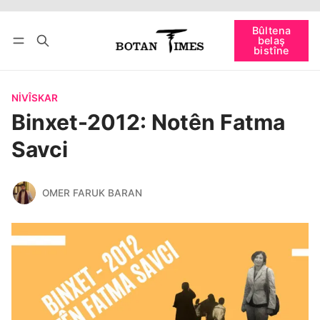
Têkevê
Bûltena belaş bistîne
Bûltena
belaş
bişopîne
bistîne
NIVÎSKAR
Binxet-2012: Notên Fatma
Savci
OMER FARUK BARAN