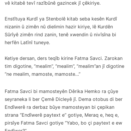
vê kitabê tevî razîbûnê gazincek jî çêkiriye.
Enstîtuya Kurdî ya Stenbolê kitab seba kesên Kurdî
nizanin û zimên nû dielimin hazir kiriye, lê Kurdên
Sûrîyê zimên rind zanin, tenê xwendin û nivîsîna bi
herfên Latînî tuneye.
Ketiye dersan, ders teqîb kirine Fatma Savci. Zarokan
tim digotine, ‘’mealim’’, ‘’mealim’’, ‘’mealim’’an jî digotine
‘’ne mealim, mamoste, mamoste…’’
Fatma Savci bi mamosteyên Dêrika Hemko ra çûye
seyraneka li ber Çemê Dicleyê jî. Dema otobus di ber
Endîwerê ra derbaz bûye mamosteyan bi çepikan
strana ‘’Endîwerê paytext e’’ gotiye, Meraq e, heq e,
pirsîye Fatma Savci gotiye ‘’Yabo, bo çi paytext e ew
Endîwer?’’