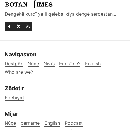
Dengekê kurdî ye li qelebalixîya dengê serdestan...
Navigasyon
Destpêk
Nûçe
Nivîs
Em kî ne?
English
Who are we?
Zêdetır
Edebiyat
Mijar
Nûçe
bername
English
Podcast