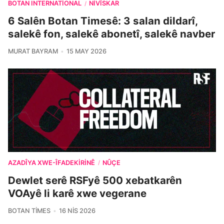
BOTAN INTERNATIONAL
NIVÎSKAR
/
6 Salên Botan Timesê: 3 salan dildarî,
salekê fon, salekê abonetî, salekê navber
MURAT BAYRAM
15 MAY 2026
AZADÎYA XWE-ÎFADEKIRINÊ
NÛÇE
/
Dewlet serê RSFyê 500 xebatkarên
VOAyê li karê xwe vegerane
BOTAN TIMES
16 NIS 2026