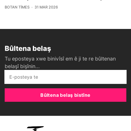
BOTAN TIMES
31 MAR 2026
Bûltena belaş
Tu eposteya xwe binivîsî em ê ji te re bûltenan
belaşî bişînin...
Bûltena belaş bistîne