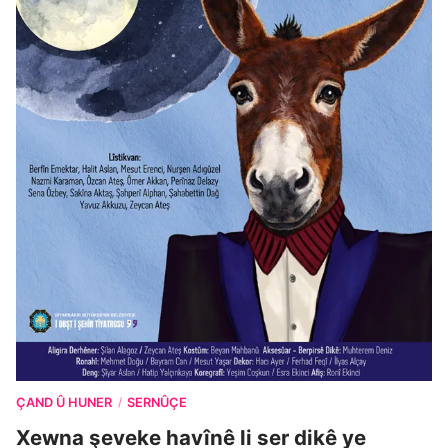
ÇAND Û HUNER
SERNÛÇE
/
Xewna şeveke havînê li ser dikê ye