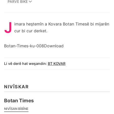
PARVE BIKE
J
imara heştemîn a Kovara Botan Timesê bi mijarên
cur bi cur derket.
Botan-Times-ku-008
Download
Li vê derê hat weşandin:
BT KOVAR
NIVÎSKAR
Botan Times
NIVÎSAN BIBÎNE