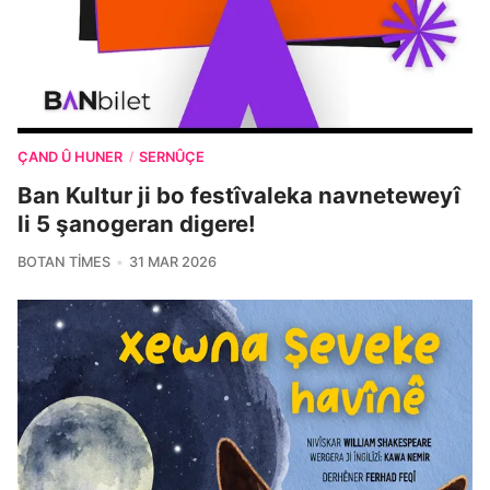
ÇAND Û HUNER
SERNÛÇE
/
Ban Kultur ji bo festîvaleka navneteweyî
li 5 şanogeran digere!
BOTAN TIMES
31 MAR 2026