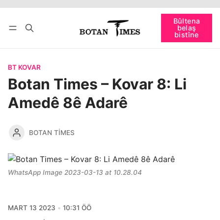
Têkevê
Bûltena belaş bistîne
Bûltena
belaş
bişopîne
bistîne
BT KOVAR
Botan Times – Kovar 8: Li
Amedê 8ê Adarê
BOTAN TIMES
WhatsApp Image 2023-03-13 at 10.28.04
MART 13 2023
10:31 ÖÖ