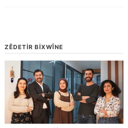
ZÊDETIR BIXWÎNE