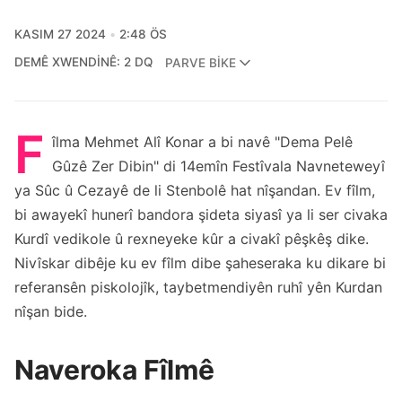
KASIM 27 2024
2:48 ÖS
DEMÊ XWENDINÊ: 2 DQ
PARVE BIKE
F
îlma Mehmet Alî Konar a bi navê "Dema Pelê
Gûzê Zer Dibin" di 14emîn Festîvala Navneteweyî
ya Sûc û Cezayê de li Stenbolê hat nîşandan. Ev fîlm,
bi awayekî hunerî bandora şideta siyasî ya li ser civaka
Kurdî vedikole û rexneyeke kûr a civakî pêşkêş dike.
Nivîskar dibêje ku ev fîlm dibe şaheseraka ku dikare bi
referansên piskolojîk, taybetmendiyên ruhî yên Kurdan
nîşan bide.
Naveroka Fîlmê