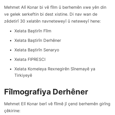
Mehmet Alî Konar bi vê fîlm û berhemên xwe yên din
ve gelek serkeftin bi dest xistine. Di nav wan de
zêdetirî 30 xelatên navneteweyî û neteweyî hene:
Xelata Baştirîn Fîlm
Xelata Baştirîn Derhêner
Xelata Baştirîn Senaryo
Xelata FIPRESCI
Xelata Komeleya Rexnegirên Sînemayê ya
Tirkiyeyê
Fîlmografiya Derhêner
Mehmet Elî Konar berî vê fîlmê jî çend berhemên girîng
çêkirine: