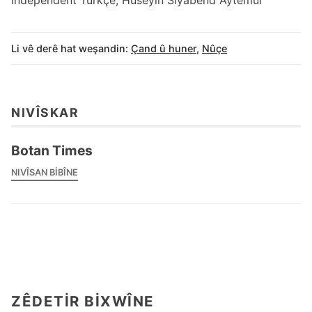
Independent Turkçe,
Hüseyin Siyabend Aytemur
Li vê derê hat weşandin:
Çand û huner
,
Nûçe
NIVÎSKAR
Botan Times
NIVÎSAN BIBÎNE
ZÊDETIR BIXWÎNE