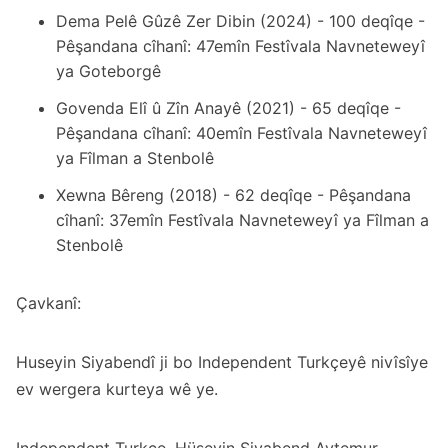
Dema Pelê Gûzê Zer Dibin (2024) - 100 deqîqe -
Pêşandana cîhanî: 47emîn Festîvala Navneteweyî
ya Goteborgê
Govenda Elî û Zîn Anayê (2021) - 65 deqîqe -
Pêşandana cîhanî: 40emîn Festîvala Navneteweyî
ya Fîlman a Stenbolê
Xewna Bêreng (2018) - 62 deqîqe - Pêşandana
cîhanî: 37emîn Festîvala Navneteweyî ya Fîlman a
Stenbolê
Çavkanî:
Huseyin Siyabendî ji bo Independent Turkçeyê nivîsîye
ev wergera kurteya wê ye.