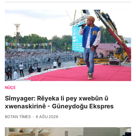
NÛÇE
Sîmyager: Rêyeka li pey xwebûn û
xwenaskirinê - Güneydoğu Ekspres
BOTAN TIMES
6 AĞU 2026