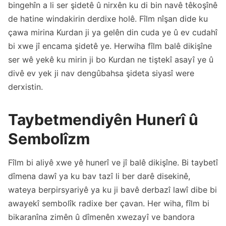
bingehîn a li ser şidetê û nirxên ku di bin navê têkoşînê
de hatine windakirin derdixe holê. Fîlm nîşan dide ku
çawa mirina Kurdan ji ya gelên din cuda ye û ev cudahî
bi xwe jî encama şidetê ye. Herwiha fîlm balê dikişîne
ser wê yekê ku mirin ji bo Kurdan ne tiştekî asayî ye û
divê ev yek ji nav dengûbahsa şideta siyasî were
derxistin.
Taybetmendiyên Hunerî û
Sembolîzm
Fîlm bi aliyê xwe yê hunerî ve jî balê dikişîne. Bi taybetî
dîmena dawî ya ku bav tazî li ber darê disekinê,
wateya berpirsyariyê ya ku ji bavê derbazî lawî dibe bi
awayekî sembolîk radixe ber çavan. Her wiha, fîlm bi
bikaranîna zimên û dîmenên xwezayî ve bandora