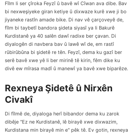
Fîlm li ser çîroka Feyzî û bavê wî Cîwan ava dibe. Bav
bi nexweşiyeke giran ketiye û dixwaze kurê xwe ji bo
jiyaneke rastîn amade bike. Di nav vê çarçoveyê de,
fîlm bi taybetî bandora şideta siyasî ya li Bakurê
Kurdistanê ya 40 salên dawî radixe ber çavan. Di
diyalogên di navbera bav û lawê wî de, em rastî
rûbirûbûna bi şidetê re tên. Feyzî, dema ku gazî ber
serê bavê xwe yê li ber mirinê tê kirin, fêm dike ku
divê ew mîrasa madî û manewî ya bavê xwe biparêze.
Rexneya Şidetê û Nirxên
Civakî
Di fîlmê de, diyaloga herî bibandor dema ku zarok
dibêje "Ez ne Kurdistanê, lê birayê xwe dixwazim,
Kurdistana min birayê min e" pêk tê. Ev gotin, rexneya