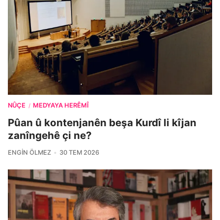
NÛÇE
MEDYAYA HERÊMÎ
/
Pûan û kontenjanên beşa Kurdî li kîjan
zanîngehê çi ne?
ENGIN ÖLMEZ
30 TEM 2026