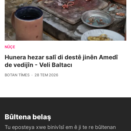
NÛÇE
Hunera hezar salî di destê jinên Amedî
de vedijîn - Veli Baltacı
BOTAN TIMES
28 TEM 2026
Bûltena belaş
Tu eposteya xwe binivîsî em ê ji te re bûltenan