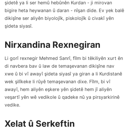
şidetê ya li ser hemû hebûnên Kurdan - ji mirovan
bigire heta heywanan û daran - nîşan dide. Ev yek balê
dikişîne ser aliyên biyolojîk, piskolojîk û civakî yên
şideta siyasî.
Nirxandina Rexnegiran
Li gorî rexnegir Mehmed Sanrî, fîlm bi têkiliyên xurt ên
di navbera bav û law de temaşevanan dikişîne nav
xwe û bi vî awayî şideta siyasî ya giran a li Kurdistanê
wek şilîkeke li rûyê temaşevanan dixe. Fîlm, bi vî
awayî, hem aliyên eşkere yên şidetê hem jî aliyên
veşartî yên wê vedikole û qadeke nû ya pirsyarkirinê
vedike.
Xelat û Serkeftin