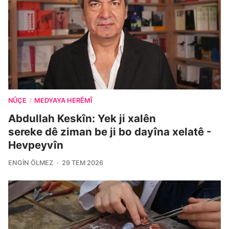
NÛÇE
MEDYAYA HERÊMÎ
/
Abdullah Keskîn: Yek ji xalên
sereke dê ziman be ji bo dayîna xelatê -
Hevpeyvîn
ENGIN ÖLMEZ
29 TEM 2026