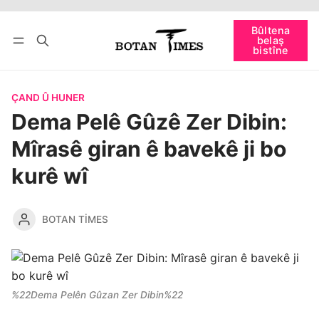
Têkevê
Bûltena belaş bistîne
Bûltena
belaş
bişopîne
bistîne
ÇAND Û HUNER
Dema Pelê Gûzê Zer Dibin:
Mîrasê giran ê bavekê ji bo
kurê wî
BOTAN TIMES
%22Dema Pelên Gûzan Zer Dibin%22