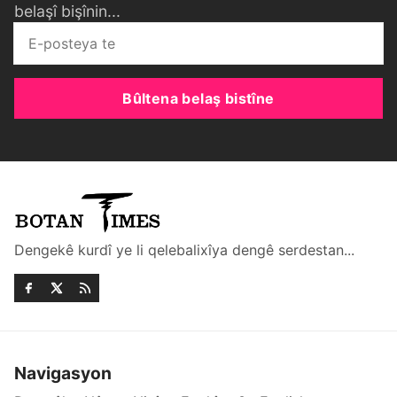
belaşî bişînin...
Bûltena belaş bistîne
Dengekê kurdî ye li qelebalixîya dengê serdestan...
Navigasyon