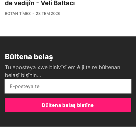
de vedijîn - Veli Baltacı
BOTAN TIMES
28 TEM 2026
Bûltena belaş
Tu eposteya xwe binivîsî em ê ji te re bûltenan
belaşî bişînin...
Bûltena belaş bistîne