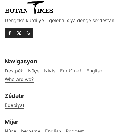
Dengekê kurdî ye li qelebalixîya dengê serdestan...
Navigasyon
Destpêk
Nûçe
Nivîs
Em kî ne?
English
Who are we?
Zêdetır
Edebiyat
Mijar
Nûçe
bername
English
Podcast