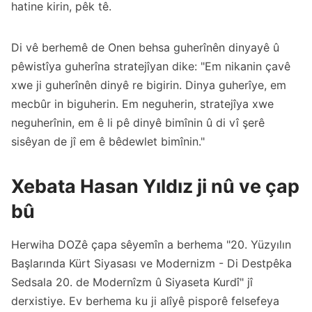
hatine kirin, pêk tê.
Di vê berhemê de Onen behsa guherînên dinyayê û
pêwistîya guherîna stratejîyan dike: "Em nikanin çavê
xwe ji guherînên dinyê re bigirin. Dinya guherîye, em
mecbûr in biguherin. Em neguherin, stratejîya xwe
neguherînin, em ê li pê dinyê bimînin û di vî şerê
sisêyan de jî em ê bêdewlet bimînin."
Xebata Hasan Yıldız ji nû ve çap
bû
Herwiha DOZê çapa sêyemîn a berhema "20. Yüzyılın
Başlarında Kürt Siyasası ve Modernizm - Di Destpêka
Sedsala 20. de Modernîzm û Siyaseta Kurdî" jî
derxistiye. Ev berhema ku ji alîyê pisporê felsefeya