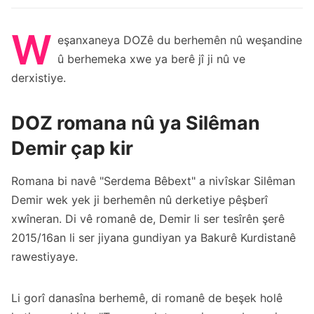
W
eşanxaneya DOZê du berhemên nû weşandine
û berhemeka xwe ya berê jî ji nû ve
derxistiye.
DOZ romana nû ya Silêman
Demir çap kir
Romana bi navê "Serdema Bêbext" a nivîskar Silêman
Demir wek yek ji berhemên nû derketiye pêşberî
xwîneran. Di vê romanê de, Demir li ser tesîrên şerê
2015/16an li ser jiyana gundiyan ya Bakurê Kurdistanê
rawestiyaye.
Li gorî danasîna berhemê, di romanê de beşek holê