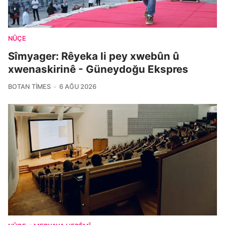
NÛÇE
Sîmyager: Rêyeka li pey xwebûn û
xwenaskirinê - Güneydoğu Ekspres
BOTAN TIMES
6 AĞU 2026