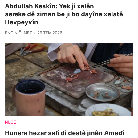
Abdullah Keskîn: Yek ji xalên
sereke dê ziman be ji bo dayîna xelatê -
Hevpeyvîn
ENGIN ÖLMEZ
29 TEM 2026
NÛÇE
Hunera hezar salî di destê jinên Amedî