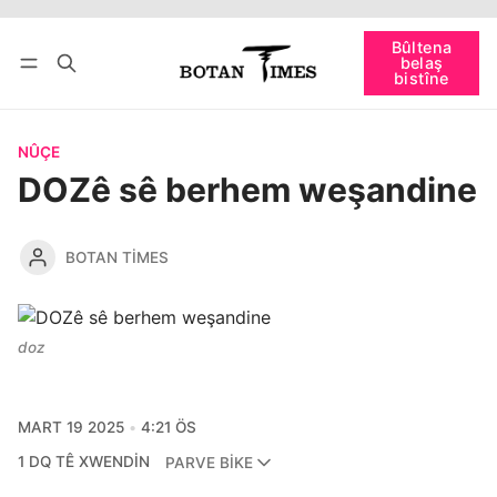
Têkevê
Bûltena belaş bistîne
Bûltena
belaş
bişopîne
bistîne
NÛÇE
DOZê sê berhem weşandine
BOTAN TIMES
doz
MART 19 2025
4:21 ÖS
1 DQ TÊ XWENDIN
PARVE BIKE