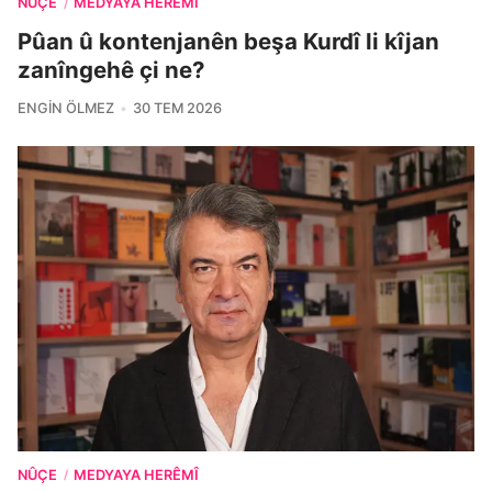
NÛÇE
MEDYAYA HERÊMÎ
/
Pûan û kontenjanên beşa Kurdî li kîjan
zanîngehê çi ne?
ENGIN ÖLMEZ
30 TEM 2026
NÛÇE
MEDYAYA HERÊMÎ
/