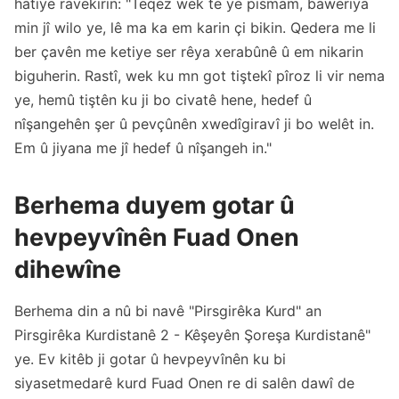
hatiye ravekirin: "Teqez wek te ye pismam, baweriya
min jî wilo ye, lê ma ka em karin çi bikin. Qedera me li
ber çavên me ketiye ser rêya xerabûnê û em nikarin
biguherin. Rastî, wek ku mn got tiştekî pîroz li vir nema
ye, hemû tiştên ku ji bo civatê hene, hedef û
nîşangehên şer û pevçûnên xwedîgiravî ji bo welêt in.
Em û jiyana me jî hedef û nîşangeh in."
Berhema duyem gotar û
hevpeyvînên Fuad Onen
dihewîne
Berhema din a nû bi navê "Pirsgirêka Kurd" an
Pirsgirêka Kurdistanê 2 - Kêşeyên Şoreşa Kurdistanê"
ye. Ev kitêb ji gotar û hevpeyvînên ku bi
siyasetmedarê kurd Fuad Onen re di salên dawî de