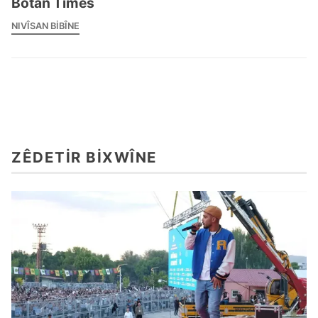
Botan Times
NIVÎSAN BIBÎNE
ZÊDETIR BIXWÎNE