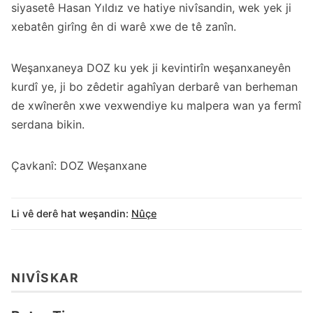
siyasetê Hasan Yıldız ve hatiye nivîsandin, wek yek ji
xebatên girîng ên di warê xwe de tê zanîn.
Weşanxaneya DOZ ku yek ji kevintirîn weşanxaneyên
kurdî ye, ji bo zêdetir agahîyan derbarê van berheman
de xwînerên xwe vexwendiye ku malpera wan ya fermî
serdana bikin.
Çavkanî: DOZ Weşanxane
Li vê derê hat weşandin:
Nûçe
NIVÎSKAR