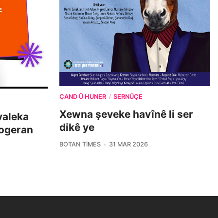
ÇAND Û HUNER
SERNÛÇE
/
Xewna şeveke havînê li ser
îvaleka
dikê ye
nogeran
BOTAN TIMES
31 MAR 2026