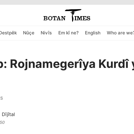
Destpêk
Nûçe
Nivîs
Em kî ne?
English
Who are we
b: Rojnamegerîya Kurdî 
ES
.50