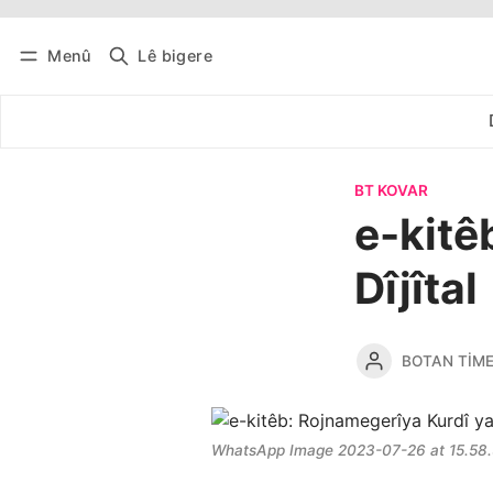
Menû
Lê bigere
Têkevê
Bûltena belaş bistîne
BT KOVAR
e-kitê
Dîjîtal
BOTAN TIM
WhatsApp Image 2023-07-26 at 15.58