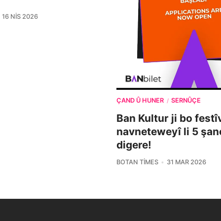
16 NIS 2026
ÇAND Û HUNER
SERNÛÇE
/
Ban Kultur ji bo fest
navneteweyî li 5 şa
digere!
BOTAN TIMES
31 MAR 2026