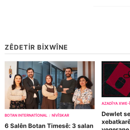
ZÊDETIR BIXWÎNE
AZADÎYA XWE-
Dewlet s
BOTAN INTERNATIONAL
NIVÎSKAR
/
xebatkarê
6 Salên Botan Timesê: 3 salan
vegerane