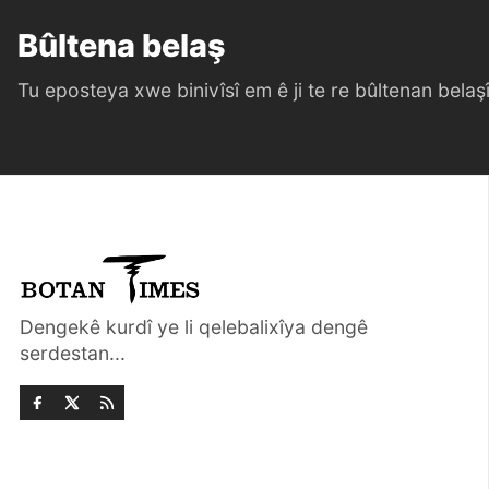
Bûltena belaş
Tu eposteya xwe binivîsî em ê ji te re bûltenan belaşî 
Dengekê kurdî ye li qelebalixîya dengê
serdestan...