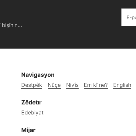
bişînin...
Navigasyon
Destpêk
Nûçe
Nivîs
Em kî ne?
English
Zêdetır
Edebiyat
Mijar