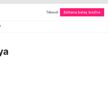
Têkevê
Bûltena belaş bistîne
bişopîne
?
ya