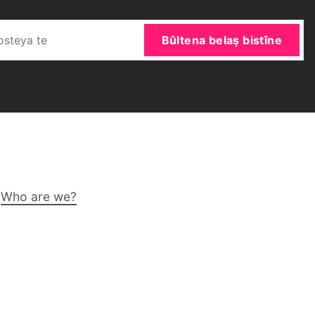
Bûltena belaş bistîne
Who are we?