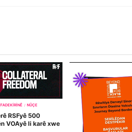
ÎFADEKIRINÊ
NÛÇE
/
erê RSFyê 500
n VOAyê li karê xwe