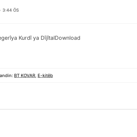
3:44 ÖS
gerîya Kurdî ya Dîjîtal
Download
andin:
BT KOVAR
,
E-kitêb