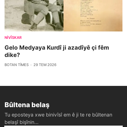
NIVÎSKAR
Gelo Medyaya Kurdî ji azadîyê çi fêm
dike?
BOTAN TIMES
29 TEM 2026
Bûltena belaş
Tu eposteya xwe binivîsî em ê ji te re bûltenan
belaşî bişînin...