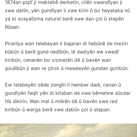
1874an piştî ji mektebê derketin, cilên xwendîyan ji
xwe danîn, yên gundîyan li xwe kirin û bo heyateka nû
ya bi sosyalîzma naturel berê xwe dan çol û stepên
Rûsan.
Piranîya wan telebeyan li bajaran di hebûnê de mezin
bûbûn û berê gund nedîbûn, lê dadiyên ew xwedî
kiribûn, cenanên bo xizmetên dê û bavên wan
şixulîbûn ji wan re çîrok û meseleyên gundan gotibûn.
Ew telebeyên zêde zengîn li hember dadi, cenan û
gundîyên feqîr yên di kitaban de xwe bêmehne sûcdar
hîs dikirin. Wan mal û milkên dê û bavên xwe red
kiribûn û werga berê xwe dabûn çol û stepan.