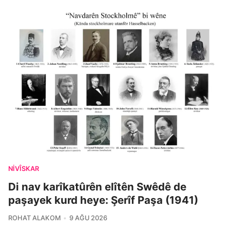
NIVÎSKAR
Di nav karîkatûrên elîtên Swêdê de
paşayek kurd heye: Şerîf Paşa (1941)
ROHAT ALAKOM
9 AĞU 2026