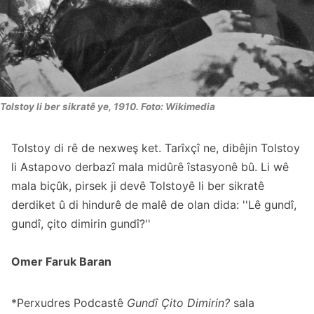
Tolstoy li ber sikratê ye, 1910. Foto: Wikimedia
Tolstoy di rê de nexweş ket. Tarîxçî ne, dibêjin Tolstoy
li Astapovo derbazî mala midûrê îstasyonê bû. Li wê
mala biçûk, pirsek ji devê Tolstoyê li ber sikratê
derdiket û di hindurê de malê de olan dida: ''Lê gundî,
gundî, çito dimirin gundî?''
Omer Faruk Baran
*Perxudres Podcastê
Gundî Çito Dimirin?
sala