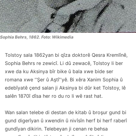
Sophia Behrs, 1862. Foto: Wikimedia
Tolstoy sala 1862yan bi qîza doktorê Qesra Kremlînê,
Sophia Behrs re zewicî. Li dû zewacê, Tolstoy li ber
xwe da ku Aksinya bîr bike û bala xwe bide ser
romana xwe ''Şer û Aştî''yê. Bi xêra Xanim Sophia û
edebîyatê çend salan ji Aksinya bi dûr ket Tolstoy, lê
salên 1870î dîsa her ro du ro li wê rast hat.
Wan salan telebe di destan de kitab û broşur gund bi
gund digerîyan û xwendin û nivîsîn herf bi herf raberî
gundîyan dikirin. Telebeyan ji cenan re behsa