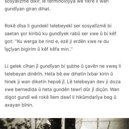
sosyalîzmê dikir, lê termînolojîya wê fikrê li wan
gundîyan giran dihat.
Rokê dîsa li gundekî telebeyekî ser sosyalîzmê bi
saetan şor kiribû ku gundîyek rabû ser xwe û bi kêf
got: ''Ku werga be rind e, ezê ji erdên xwe re du
îşçîyan bigirim û kêf kêfa min..''
Li gelek cîhan jî gundîyan bi şubhe û çavên ne xweş li
telebeyan dinêrîn. Heta bê ew dihatin îxbar kirin û
hinek ji wan diketin hepsê jî. Lê telebeyan dev ji doza
xwe bernedida û heta gundên tewrî dûr jî diçûn. Wan
digot gundî wê rokê îlem dawî li hikûmdarîya beg û
axayan bînin.