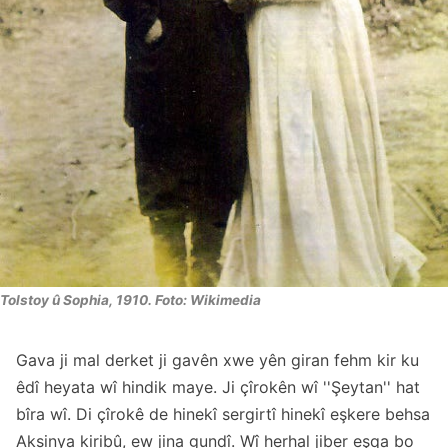
Tolstoy û Sophia, 1910. Foto: Wikimedia
Gava ji mal derket ji gavên xwe yên giran fehm kir ku
êdî heyata wî hindik maye. Ji çîrokên wî ''Şeytan'' hat
bîra wî. Di çîrokê de hinekî sergirtî hinekî eşkere behsa
Aksinya kiribû, ew jina gundî. Wî herhal jiber eşqa bo