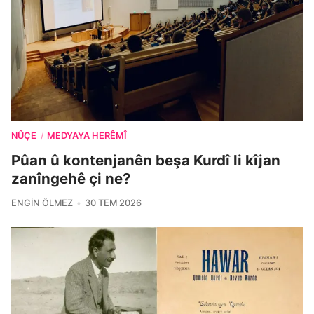
NÛÇE
MEDYAYA HERÊMÎ
/
Pûan û kontenjanên beşa Kurdî li kîjan
zanîngehê çi ne?
ENGIN ÖLMEZ
30 TEM 2026