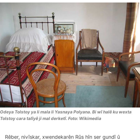
Odeya Tolstoy ya li mala li Yasnaya Polyana. Bi wî halê ku wexta
Tolstoy cara talîyê ji mal derketî. Foto: Wikimedia
Rêber, nivîskar, xwendekarên Rûs hîn ser gundî û