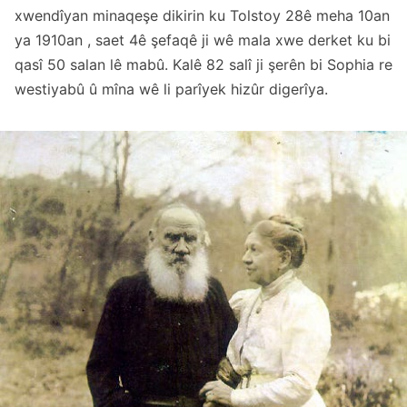
xwendîyan minaqeşe dikirin ku Tolstoy 28ê meha 10an
ya 1910an , saet 4ê şefaqê ji wê mala xwe derket ku bi
qasî 50 salan lê mabû. Kalê 82 salî ji şerên bi Sophia re
westiyabû û mîna wê li parîyek hizûr digerîya.