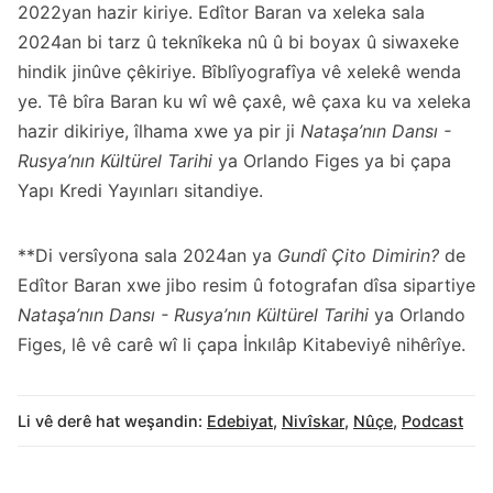
2022yan hazir kiriye. Edîtor Baran va xeleka sala
2024an bi tarz û teknîkeka nû û bi boyax û siwaxeke
hindik jinûve çêkiriye. Bîblîyografîya vê xelekê wenda
ye. Tê bîra Baran ku wî wê çaxê, wê çaxa ku va xeleka
hazir dikiriye, îlhama xwe ya pir ji
Nataşa’nın Dansı -
Rusya’nın Kültürel Tarihi
ya Orlando Figes ya bi çapa
Yapı Kredi Yayınları sitandiye.
**Di versîyona sala 2024an ya
Gundî Çito Dimirin?
de
Edîtor Baran xwe jibo resim û fotografan dîsa sipartiye
Nataşa’nın Dansı - Rusya’nın Kültürel Tarihi
ya Orlando
Figes, lê vê carê wî li çapa İnkılâp Kitabeviyê nihêrîye.
Li vê derê hat weşandin:
Edebiyat
,
Nivîskar
,
Nûçe
,
Podcast