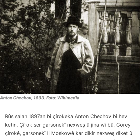
Anton Chechov, 1893. Foto: Wikimedia
Rûs salan 1897an bi çîrokeka Anton Chechov bi hev
ketin. Çîrok ser garsonekî nexweş û jina wî bû. Gorey
çîrokê, garsonekî li Moskowê kar dikir nexweş diket û