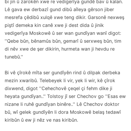
bi jin û zarokên xwe re vedigerîya gundê bav û kalan.
Lê gava ew derbazî gund dibû aîleya gêrson jiber
mesrefa çêdibû xulqê xwe teng dikir. Garsonê nexweş
piştî demeka kin canê xwe ji dest dida û jinik
vedigerîya Moskowê û ser wan gundîyan wanî digot:
''Qebe bûn, bênamûs bûn, gemarî û serxweş bûn, tim
di nêv xwe de şer dikirin, hurmeta wan ji hevdu re
tunebû.''
Bi vê çîrokê mîta ser gundîyên rind û dilpak derbeka
mezin xwaribû. Telebeyek li vir, yek li wir, kê çîrok
dixwend, digot ''Cehechovê çeqel çi fehm dike ji
heyata gundîyan..'' Tolstoy jî ser Chechov go ''Esas ew
nizane li ruhê gundîyan binêre..'' Lê Chechov doktor
bû, wî gelek gundîyên li dora Moskowê belaş tedawî
kiribûn û ew ji nêz ve nas kiribûn.