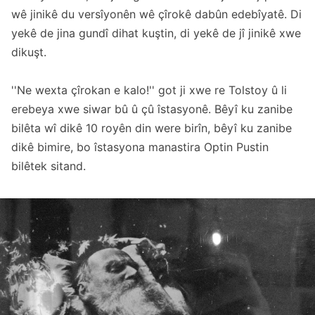
wê jinikê du versîyonên wê çîrokê dabûn edebîyatê. Di
yekê de jina gundî dihat kuştin, di yekê de jî jinikê xwe
dikuşt.
''Ne wexta çîrokan e kalo!'' got ji xwe re Tolstoy û li
erebeya xwe siwar bû û çû îstasyonê. Bêyî ku zanibe
bilêta wî dikê 10 royên din were birîn, bêyî ku zanibe
dikê bimire, bo îstasyona manastira Optin Pustin
bilêtek sitand.