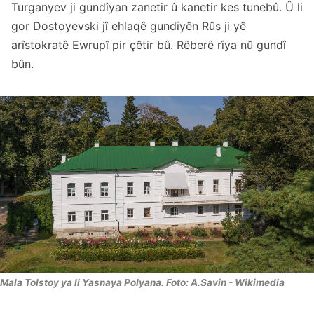
Turganyev ji gundîyan zanetir û kanetir kes tunebû. Û li
gor Dostoyevski jî ehlaqê gundîyên Rûs ji yê
arîstokratê Ewrupî pir çêtir bû. Rêberê rîya nû gundî
bûn.
Mala Tolstoy ya li Yasnaya Polyana. Foto: A.Savin - Wikimedia