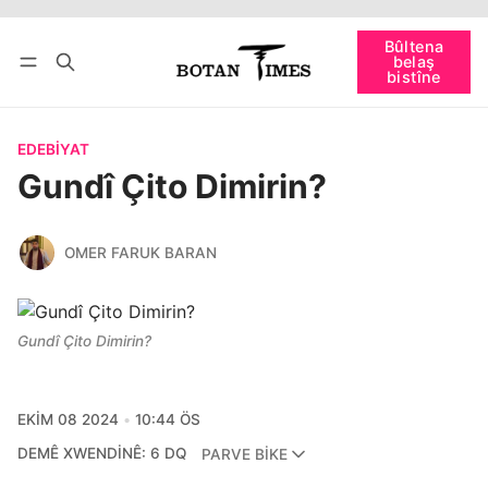
Têkevê
Bûltena belaş bistîne
Bûltena
belaş
bişopîne
bistîne
EDEBIYAT
Gundî Çito Dimirin?
OMER FARUK BARAN
Gundî Çito Dimirin?
EKIM 08 2024
10:44 ÖS
DEMÊ XWENDINÊ: 6 DQ
PARVE BIKE