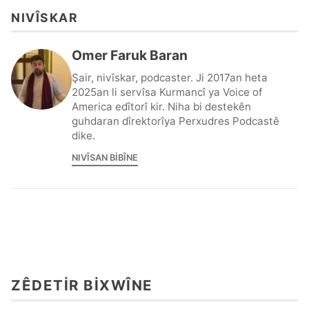
NIVÎSKAR
Omer Faruk Baran
Şair, nivîskar, podcaster. Ji 2017an heta
2025an li servîsa Kurmancî ya Voice of
America edîtorî kir. Niha bi destekên
guhdaran dîrektorîya Perxudres Podcastê
dike.
NIVÎSAN BIBÎNE
ZÊDETIR BIXWÎNE