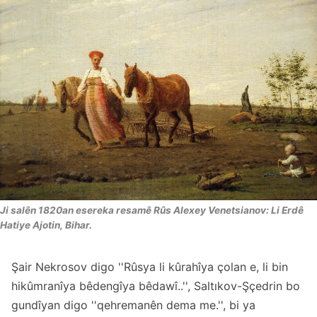
Ji salên 1820an esereka resamê Rûs Alexey Venetsianov: Li Erdê
Hatiye Ajotin, Bihar.
Şair Nekrosov digo ''Rûsya li kûrahîya çolan e, li bin
hikûmranîya bêdengîya bêdawî..'', Saltıkov-Şçedrin bo
gundîyan digo ''qehremanên dema me.'', bi ya