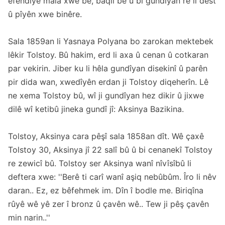
efendîyê mala xwe be, baqil be û bi gundîyan re li dest
û pîyên xwe binêre.
Sala 1859an li Yasnaya Polyana bo zarokan mektebek
lêkir Tolstoy. Bû hakim, erd li axa û cenan û cotkaran
par vekirin. Jiber ku li hêla gundîyan disekinî û parên
pir dida wan, xwedîyên erdan ji Tolstoy diqeherîn. Lê
ne xema Tolstoy bû, wî ji gundîyan hez dikir û jixwe
dilê wî ketibû jineka gundî jî: Aksinya Bazikina.
Tolstoy, Aksinya cara pêşî sala 1858an dît. Wê çaxê
Tolstoy 30, Aksinya jî 22 salî bû û bi cenanekî Tolstoy
re zewicî bû. Tolstoy ser Aksinya wanî nîvîsîbû li
deftera xwe: ''Berê ti carî wanî aşiq nebûbûm. Îro li nêv
daran.. Ez, ez bêfehmek im. Dîn î bodle me. Biriqîna
rûyê wê yê zer î bronz û çavên wê.. Tew ji pêş çavên
min narin..''