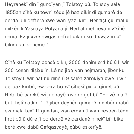
Heyranekî din î gundîyan jî Tolstoy bû. Tolstoy sala
1855an cîhê ku tewrî zêde jê hez dikir di qumarê de
derda û li deftera xwe wanî yazi kir: ''Her tişt çû, mal û
milkên li Yasnaya Polyana jî. Herhal mehneya nivîsînê
nema. Ez ji xwe ewqas nefret dikim ku dixwazim bîr
bikim ku ez heme.''
Cîhê ku Tolstoy behsê dikir, 2000 donim erd bû û li wir
200 cenan dişixulîn. Lê ne jibo van hejmaran, jiber ku
Tolstoy li wir hatibû dinê û 9 salên zarokîya xwe li wir
derbaz kiribû, ew dera bo wî cîhekî pir bi qîmet bû.
Heta bê carekê wî ji birayê xwe re gotibû ''Ez vê malê
bi ti tiştî nadim.'', lê jiber deynên qumarê mecbûr mabû
ew mala tevî 11 gundan, wan erdan û wan hespên têde
firotibû û dûre jî bo derdê vê derdanê hinekî bîr bike
berê xwe dabû Qafqasyayê, çûbû eskerîyê.