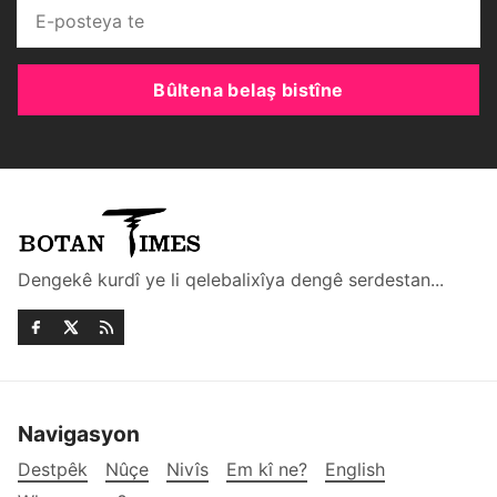
Bûltena belaş bistîne
Dengekê kurdî ye li qelebalixîya dengê serdestan...
Navigasyon
Destpêk
Nûçe
Nivîs
Em kî ne?
English