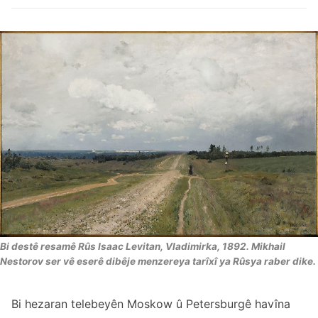
Bi destê resamê Rûs Isaac Levitan, Vladimirka, 1892. Mikhail
Nestorov ser vê eserê dibêje menzereya tarîxî ya Rûsya raber dike.
Bi hezaran telebeyên Moskow û Petersburgê havîna