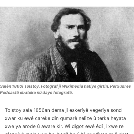
Salên 1860î Tolstoy. Fotograf ji Wikimedia hatiye girtin. Perxudres
Podcastê ebateke nû daye fotografê.
Tolstoy sala 1856an dema ji eskerîyê vegerîya sond
xwar ku ewê careke din qumarê nelîze û terka heyata
xwe ya arode û aware kir. Wî digot ewê êdî ji xwe re