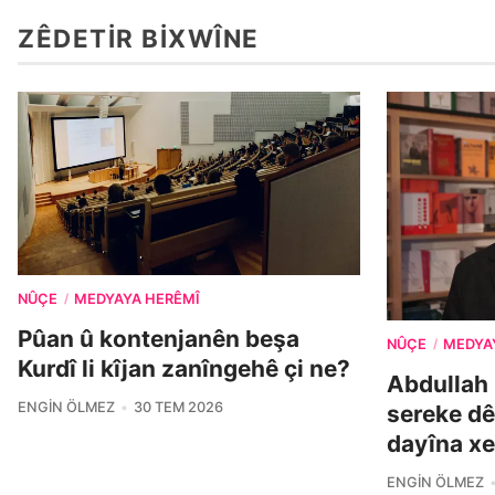
ZÊDETIR BIXWÎNE
NÛÇE
MEDYAYA HERÊMÎ
/
Pûan û kontenjanên beşa
NÛÇE
MEDYA
/
Kurdî li kîjan zanîngehê çi ne?
Abdullah 
ENGIN ÖLMEZ
30 TEM 2026
sereke dê
dayîna xe
ENGIN ÖLMEZ