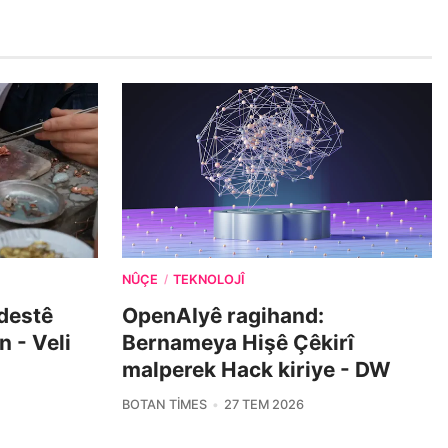
NÛÇE
TEKNOLOJÎ
/
 destê
OpenAIyê ragihand:
n - Veli
Bernameya Hişê Çêkirî
malperek Hack kiriye - DW
BOTAN TIMES
27 TEM 2026