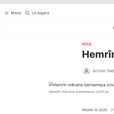
Menû
Lê bigere
Têkevê
Bûltena belaş bistîne
NÛÇE
Hemrî
BOTAN TIM
Hemrîn mêvana bernameya zindî ye
NISAN 10 2025
7