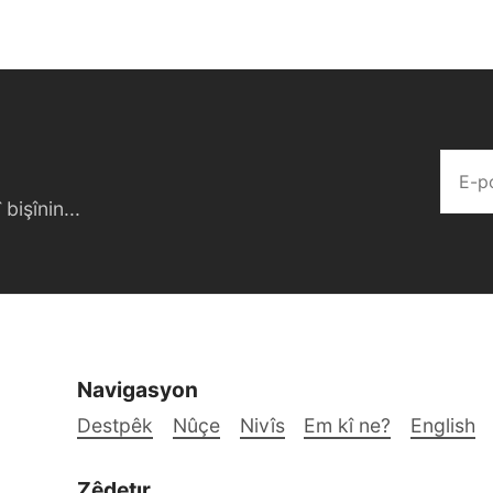
bişînin...
Navigasyon
Destpêk
Nûçe
Nivîs
Em kî ne?
English
Zêdetır