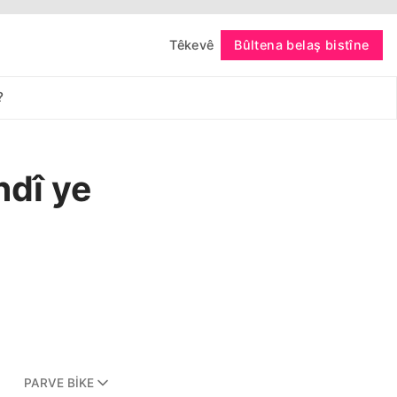
Têkevê
Bûltena belaş bistîne
bişopîne
?
dî ye
PARVE BIKE