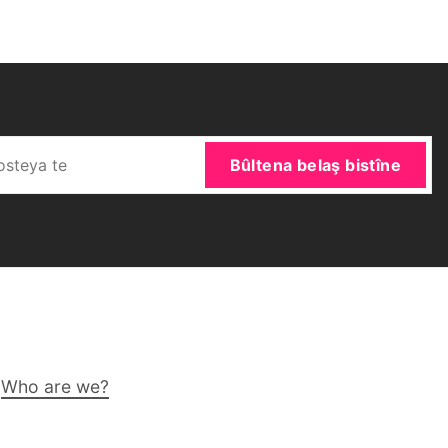
Bûltena belaş bistîne
Who are we?