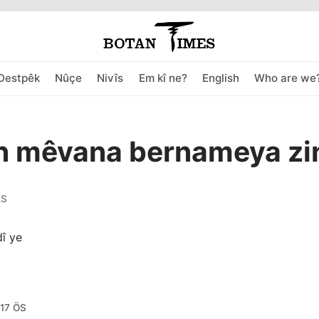
Destpêk
Nûçe
Nivîs
Em kî ne?
English
Who are we
n mêvana bernameya zin
ES
:17 ÖS