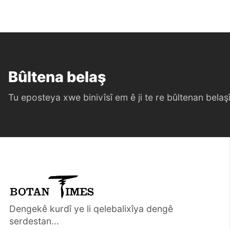
Bûltena belaş
Tu eposteya xwe binivîsî em ê ji te re bûltenan belaşî 
Dengekê kurdî ye li qelebalixîya dengê
serdestan...