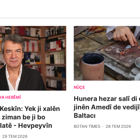
NÛÇE
Hunera hezar salî di
YA HERÊMÎ
jinên Amedî de vedijî
Keskîn: Yek ji xalên
Baltacı
 ziman be ji bo
latê - Hevpeyvîn
BOTAN TIMES
28 TEM 2026
29 TEM 2026