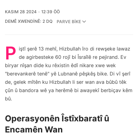
KASIM 28 2024
12:39 ÖÖ
DEMÊ XWENDINÊ: 2 DQ
PARVE BIKE
P
iştî şerê 13 mehî, Hizbullah îro di rewşeke lawaz
de agirbesteke 60 rojî bi Îsraîlê re pejirand. Ev
biryar nîşan dide ku rêxistin êdî nikare xwe wek
"berevankerê tenê" yê Lubnanê pêşkêş bike. Di vî şerî
de, gelek mîtên ku Hizbullah li ser wan ava bûbû têk
çûn û bandora wê ya herêmê bi awayekî berbiçav kêm
bû.
Operasyonên Îstîxbaratî û
Encamên Wan