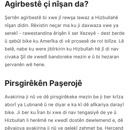
Agirbestê çi nîşan da?
Şertên agirbestê bi xwe jî rewşa lawaz a Hizbullahê
nîşan didin. Rêxistin neçar ma ku ji daxwaza xwe ya
serekî - rawestandina êrişên li ser Xezeyê - dest berde
û qebûl bike ku Amerîka di vê prosesê de rol bilîze. Lê
belê, nabe ku were jibîrkirin ku Hizbullah hê jî di nav
civaka Şiî de xwedî bandoreke mezin e û bi hezaran
şervanên wê hene.
Pirsgirêkên Paşerojê
Avakirina ji nû ve dê pirsgirêkeke mezin be ji ber krîza
aborî ya Lubnanê û ne diyar e ka kî dê alîkariya darayî
bike. Ji ber ku Îran bi xwe di nav tengasiyê de ye û
Hizbullah li herêmê ne xwedî dostên dewlemend e, dê
pêvajoya avakirina ji nû ve gelekî zehmet be. Herçend