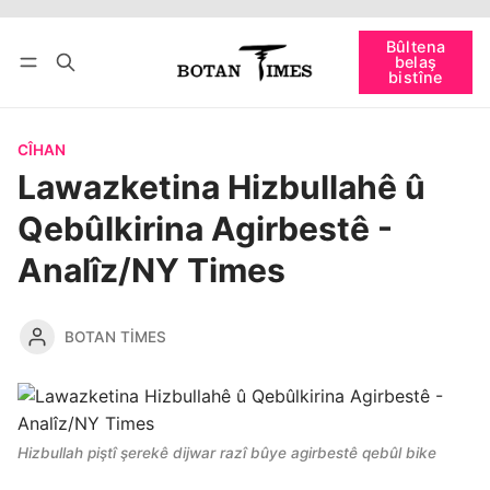
Têkevê
Bûltena belaş bistîne
Bûltena
belaş
bişopîne
bistîne
CÎHAN
Lawazketina Hizbullahê û
Qebûlkirina Agirbestê -
Analîz/NY Times
BOTAN TIMES
Hizbullah piştî şerekê dijwar razî bûye agirbestê qebûl bike