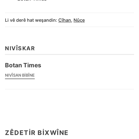
Li vê derê hat weşandin:
Cîhan
,
Nûçe
NIVÎSKAR
Botan Times
NIVÎSAN BIBÎNE
ZÊDETIR BIXWÎNE