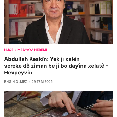
NÛÇE
MEDYAYA HERÊMÎ
/
Abdullah Keskîn: Yek ji xalên
sereke dê ziman be ji bo dayîna xelatê -
Hevpeyvîn
ENGIN ÖLMEZ
29 TEM 2026