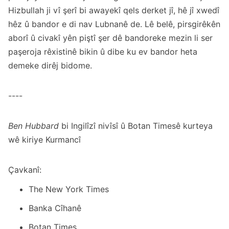
Hizbullah ji vî şerî bi awayekî qels derket jî, hê jî xwedî
hêz û bandor e di nav Lubnanê de. Lê belê, pirsgirêkên
aborî û civakî yên piştî şer dê bandoreke mezin li ser
paşeroja rêxistinê bikin û dibe ku ev bandor heta
demeke dirêj bidome.
----
Ben Hubbard
bi Ingilîzî nivîsî û Botan Timesê kurteya
wê kiriye Kurmancî
Çavkanî:
The New York Times
Banka Cîhanê
Botan Times