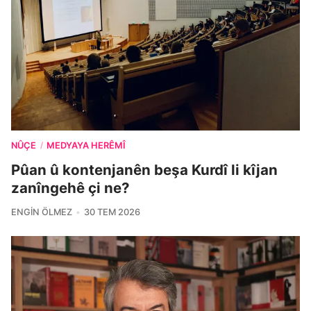
NÛÇE
MEDYAYA HERÊMÎ
/
Pûan û kontenjanên beşa Kurdî li kîjan
zanîngehê çi ne?
ENGIN ÖLMEZ
30 TEM 2026