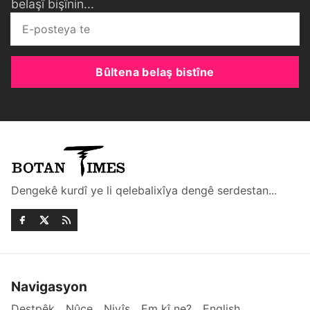
belaşî bişînin...
Bûltena belaş bistîne
Dengekê kurdî ye li qelebalixîya dengê serdestan...
Navigasyon
Destpêk
Nûçe
Nivîs
Em kî ne?
English