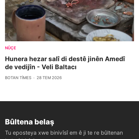
NÛÇE
Hunera hezar salî di destê jinên Amedî
de vedijîn - Veli Baltacı
BOTAN TIMES
28 TEM 2026
Bûltena belaş
Tu eposteya xwe binivîsî em ê ji te re bûltenan