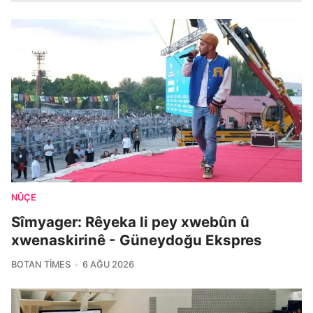
NÛÇE
Sîmyager: Rêyeka li pey xwebûn û
xwenaskirinê - Güneydoğu Ekspres
BOTAN TIMES
6 AĞU 2026