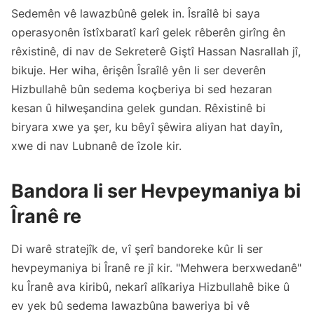
Sedemên vê lawazbûnê gelek in. Îsraîlê bi saya
operasyonên îstîxbaratî karî gelek rêberên girîng ên
rêxistinê, di nav de Sekreterê Giştî Hassan Nasrallah jî,
bikuje. Her wiha, êrişên Îsraîlê yên li ser deverên
Hizbullahê bûn sedema koçberiya bi sed hezaran
kesan û hilweşandina gelek gundan. Rêxistinê bi
biryara xwe ya şer, ku bêyî şêwira aliyan hat dayîn,
xwe di nav Lubnanê de îzole kir.
Bandora li ser Hevpeymaniya bi
Îranê re
Di warê stratejîk de, vî şerî bandoreke kûr li ser
hevpeymaniya bi Îranê re jî kir. "Mehwera berxwedanê"
ku Îranê ava kiribû, nekarî alîkariya Hizbullahê bike û
ev yek bû sedema lawazbûna baweriya bi vê