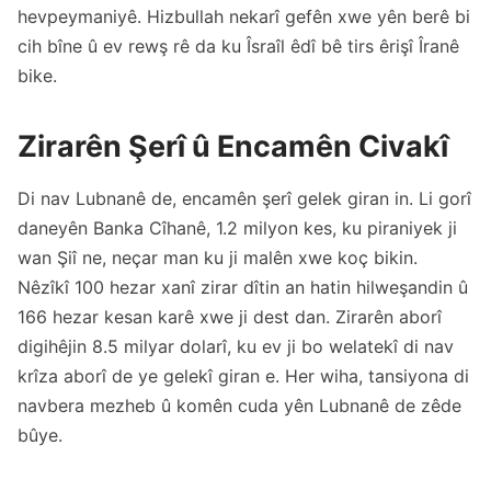
hevpeymaniyê. Hizbullah nekarî gefên xwe yên berê bi
cih bîne û ev rewş rê da ku Îsraîl êdî bê tirs êrişî Îranê
bike.
Zirarên Şerî û Encamên Civakî
Di nav Lubnanê de, encamên şerî gelek giran in. Li gorî
daneyên Banka Cîhanê, 1.2 milyon kes, ku piraniyek ji
wan Şiî ne, neçar man ku ji malên xwe koç bikin.
Nêzîkî 100 hezar xanî zirar dîtin an hatin hilweşandin û
166 hezar kesan karê xwe ji dest dan. Zirarên aborî
digihêjin 8.5 milyar dolarî, ku ev ji bo welatekî di nav
krîza aborî de ye gelekî giran e. Her wiha, tansiyona di
navbera mezheb û komên cuda yên Lubnanê de zêde
bûye.