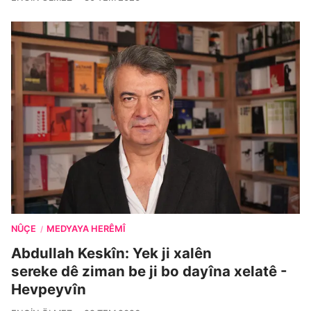
NÛÇE
MEDYAYA HERÊMÎ
/
Abdullah Keskîn: Yek ji xalên
sereke dê ziman be ji bo dayîna xelatê -
Hevpeyvîn