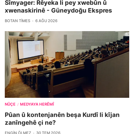
Sîmyager: Rêyeka li pey xwebûn û
xwenaskirinê - Güneydoğu Ekspres
BOTAN TIMES
6 AĞU 2026
NÛÇE
MEDYAYA HERÊMÎ
/
Pûan û kontenjanên beşa Kurdî li kîjan
zanîngehê çi ne?
ENGIN ÖLMEZ
30 TEM 2026