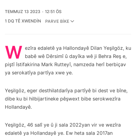
TEMMUZ 13 2023
12:51 ÖS
1 DQ TÊ XWENDIN
PARVE BIKE
W
ezîra edaletê ya Hallondayê Dilan Yeşilgöz, ku
babê wê Dêrsimî û dayîka wê ji Behra Reş e,
piştî îstifakirina Mark Rutteyî, namzeda herî berbiçav
ya serokatîya partîya xwe ye.
Yeşilgöz, eger desthilatdarîya partîyê bi dest ve bîne,
dibe ku bi hilbijartineke pêşwext bibe serokwezîra
Hollandayê.
Yeşilgöz, 46 salî ye û ji sala 2022yan vir ve wezîra
edaletê ya Hollandayê ye. Ew heta sala 2017an