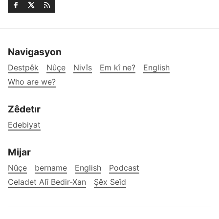
Navigasyon
Destpêk
Nûçe
Nivîs
Em kî ne?
English
Who are we?
Zêdetır
Edebiyat
Mijar
Nûçe
bername
English
Podcast
Celadet Alî Bedir-Xan
Şêx Seîd