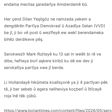
endama meclisa şaredarîya Amsterdamê bû.
Her çend Dilan Yeşilgöz ne namzeda yekem a
dengdêrên Partîya Demokrasî û Azadîya Gelan (VVD)
be jî, ji bo vê post û wezîfeyê ew wekî berendameka
bihêz derdikeve pêş.
Serokwezîr Mark Rutteyê ku 13 sal in welêt bi rê ve
dibe, hefteya borî aşkere kiribû ku dê ew dev ji
serokatîya partîya xwe jî berde.
Li Hollandayê hikûmeta koalîsyonê ya ji 4 partîyan pêk
tê, ji ber sebeb û egera neliheviya koçberî û îltîcayê
roja înê têk çûbû.
https://www.botantimes.com/content/files/2026/05/sero