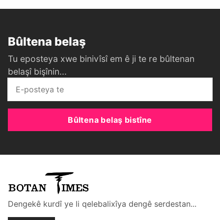
Bûltena belaş
Tu eposteya xwe binivîsî em ê ji te re bûltenan
belaşî bişînin...
Bûltena belaş bistîne
Dengekê kurdî ye li qelebalixîya dengê serdestan...