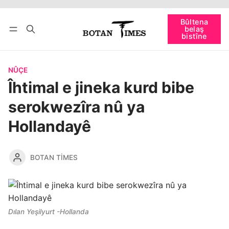
Bûltena
bişopîne
belaş
Têkevê
Bûltena belaş bistîne
bistîne
NÛÇE
Îhtimal e jineka kurd bibe
serokwezîra nû ya
Hollandayê
BOTAN TIMES
Dılan Yeşilyurt -Hollanda