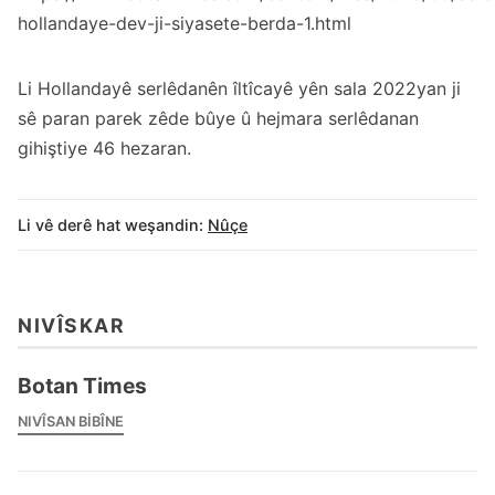
hollandaye-dev-ji-siyasete-berda-1.html
Li Hollandayê serlêdanên îltîcayê yên sala 2022yan ji
sê paran parek zêde bûye û hejmara serlêdanan
gihiştiye 46 hezaran.
Li vê derê hat weşandin:
Nûçe
NIVÎSKAR
Botan Times
NIVÎSAN BIBÎNE