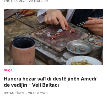
ENGIN ÖLMEZ
29 TEM 2026
NÛÇE
Hunera hezar salî di destê jinên Amedî
de vedijîn - Veli Baltacı
BOTAN TIMES
28 TEM 2026