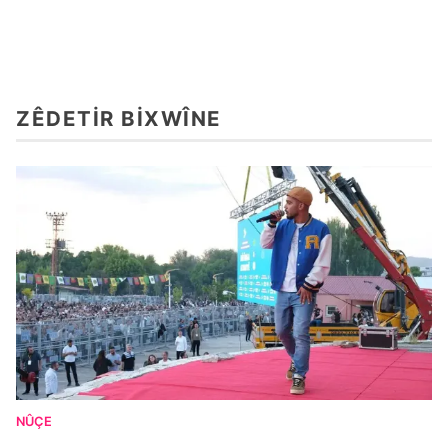
ZÊDETIR BIXWÎNE
NÛÇE