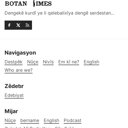
Dengekê kurdî ye li qelebalixîya dengê serdestan...
Navigasyon
Destpêk
Nûçe
Nivîs
Em kî ne?
English
Who are we?
Zêdetır
Edebiyat
Mijar
Nûçe
bername
English
Podcast