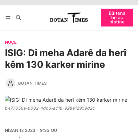
Têkevê
Bûltena belaş bistîne
Bûltena
belaş
bişopîne
bistîne
NÛÇE
ISIG: Di meha Adarê da herî
kêm 130 karker mirine
BOTAN TIMES
b477056a-6082-4dc6-ac18-928e12959d2c
NISAN 12 2023
9:33 ÖÖ