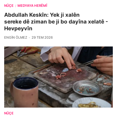
NÛÇE
MEDYAYA HERÊMÎ
/
Abdullah Keskîn: Yek ji xalên
sereke dê ziman be ji bo dayîna xelatê -
Hevpeyvîn
ENGIN ÖLMEZ
29 TEM 2026
NÛÇE