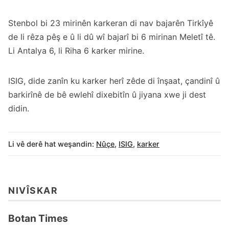
Stenbol bi 23 mirinên karkeran di nav bajarên Tirkîyê
de li rêza pêş e û li dû wî bajarî bi 6 mirinan Meletî tê.
Li Antalya 6, li Riha 6 karker mirine.
ISIG, dide zanîn ku karker herî zêde di înşaat, çandinî û
barkirînê de bê ewlehî dixebitîn û jiyana xwe ji dest
didin.
Li vê derê hat weşandin:
Nûçe
,
ISIG
,
karker
NIVÎSKAR
Botan Times