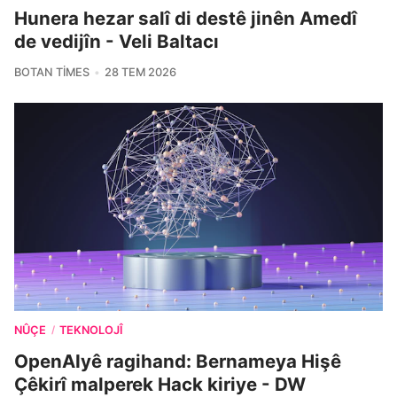
Hunera hezar salî di destê jinên Amedî
de vedijîn - Veli Baltacı
BOTAN TIMES
28 TEM 2026
NÛÇE
TEKNOLOJÎ
/
OpenAIyê ragihand: Bernameya Hişê
Çêkirî malperek Hack kiriye - DW