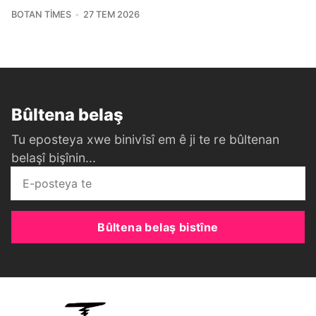
BOTAN TIMES
27 TEM 2026
Bûltena belaş
Tu eposteya xwe binivîsî em ê ji te re bûltenan
belaşî bişînin...
Bûltena belaş bistîne