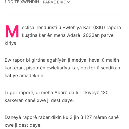
1 DQ TÊ XWENDIN
PARVE BIKE
M
eclîsa Tenduristî û Ewlehîya Karî (ISIG) rapora
kuştina kar ên meha Adarê 2023an parve
kiriye.
Ew rapor bi girtina agahîyên ji medya, heval û malên
karkeran, pisporên ewlekarîya kar, doktor û sendîkan
hatiye amadekirin.
Li gor raporê, di meha Adarê da li Tirkiyeyê 130
karkeran canê xwe ji dest daye.
Daneyê raporê raber dikin ku 3 jin û 127 mêran canê
xwe ji dest daye.