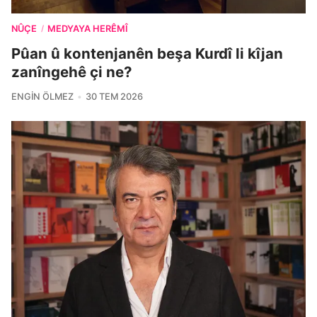
NÛÇE
MEDYAYA HERÊMÎ
/
Pûan û kontenjanên beşa Kurdî li kîjan
zanîngehê çi ne?
ENGIN ÖLMEZ
30 TEM 2026