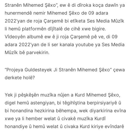
Stranên Mihemed Şêxo”, ew ê di dîroka koça dawîn ya
hunermendê nemir Mihemed Şêxo de 09 adara
2022’yan de roja Çarşemê bi etîketa Ses Media Mûzîk
li hemû platformên dîjîtalê de cihê xwe bigire.
Vîdeoyên albumê ew ê ji roja Çarşemê pê ve, di 09
adara 2022’yan de li ser kanala youtube ya Ses Media
Mûzîk bê parvekirin.
“Projeya Guldesteyek Ji Stranên Mihemed Şêxo” çewa
derkete holê?
Yek ji pêşkêşên muzîka nûjen a Kurd Mihemed Şêxo,
digel hemû astengiyan, bi têgihîştina berpirsiyariyê û
bi honandina hezkirina bêhempa, wek diyarkirina evîna
xwe ya li hember welat û civakê muzîka Kurdî
honandiye û hemû welat û civaka Kurd kiriye evîndarê