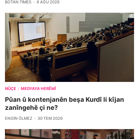
BOTAN TIMES
6 AĞU 2026
NÛÇE
MEDYAYA HERÊMÎ
/
Pûan û kontenjanên beşa Kurdî li kîjan
zanîngehê çi ne?
ENGIN ÖLMEZ
30 TEM 2026