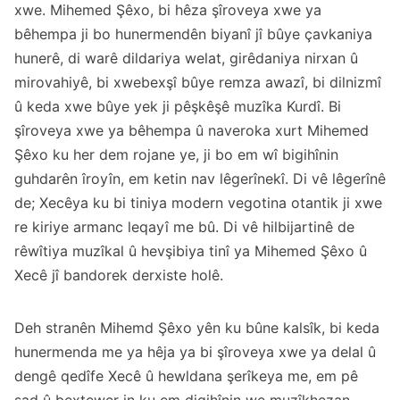
xwe. Mihemed Şêxo, bi hêza şîroveya xwe ya
bêhempa ji bo hunermendên biyanî jî bûye çavkaniya
hunerê, di warê dildariya welat, girêdaniya nirxan û
mirovahiyê, bi xwebexşî bûye remza awazî, bi dilnizmî
û keda xwe bûye yek ji pêşkêşê muzîka Kurdî. Bi
şîroveya xwe ya bêhempa û naveroka xurt Mihemed
Şêxo ku her dem rojane ye, ji bo em wî bigihînin
guhdarên îroyîn, em ketin nav lêgerînekî. Di vê lêgerînê
de; Xecêya ku bi tiniya modern vegotina otantik ji xwe
re kiriye armanc leqayî me bû. Di vê hilbijartinê de
rêwîtiya muzîkal û hevşibiya tinî ya Mihemed Şêxo û
Xecê jî bandorek derxiste holê.
Deh stranên Mihemd Şêxo yên ku bûne kalsîk, bi keda
hunermenda me ya hêja ya bi şîroveya xwe ya delal û
dengê qedîfe Xecê û hewldana şerîkeya me, em pê