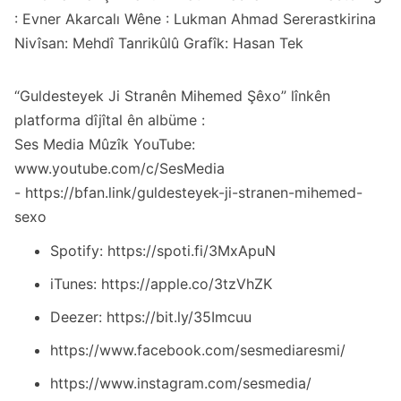
: Evner Akarcalı Wêne : Lukman Ahmad Sererastkirina
Nivîsan: Mehdî Tanrikûlû Grafîk: Hasan Tek
“Guldesteyek Ji Stranên Mihemed Şêxo” lînkên
platforma dîjîtal ên albüme :
Ses Media Mûzîk YouTube:
www.youtube.com/c/SesMedia
- https://bfan.link/guldesteyek-ji-stranen-mihemed-
sexo
Spotify: https://spoti.fi/3MxApuN
iTunes: https://apple.co/3tzVhZK
Deezer: https://bit.ly/35Imcuu
https://www.facebook.com/sesmediaresmi/
https://www.instagram.com/sesmedia/