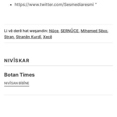
https://www.twitter.com/Sesmediaresmi "
Li vê derê hat weşandin:
Nûçe
,
SERNÛÇE
,
Mihemed Şêxo
,
Stran
,
Stranên Kurdî
,
Xecê
NIVÎSKAR
Botan Times
NIVÎSAN BIBÎNE