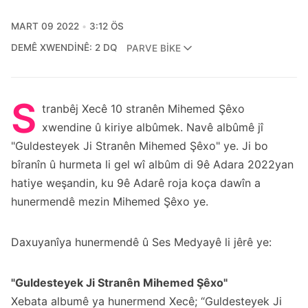
MART 09 2022
3:12 ÖS
DEMÊ XWENDINÊ: 2 DQ
PARVE BIKE
S
tranbêj Xecê 10 stranên Mihemed Şêxo
xwendine û kiriye albûmek. Navê albûmê jî
"Guldesteyek Ji Stranên Mihemed Şêxo" ye. Ji bo
bîranîn û hurmeta li gel wî albûm di 9ê Adara 2022yan
hatiye weşandin, ku 9ê Adarê roja koça dawîn a
hunermendê mezin Mihemed Şêxo ye.
Daxuyanîya hunermendê û Ses Medyayê li jêrê ye:
"Guldesteyek Ji Stranên Mihemed Şêxo"
Xebata albumê ya hunermend Xecê; “Guldesteyek Ji