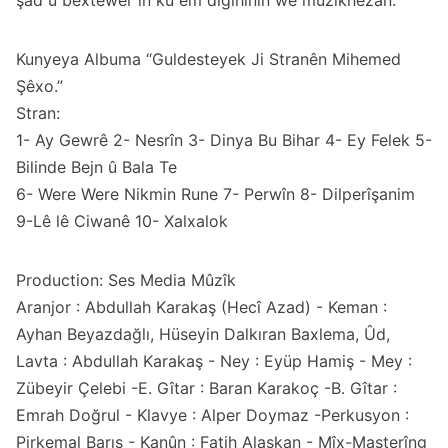
şad û bextewer in ku em digihînin we muzîkhezan.
Kunyeya Albuma “Guldesteyek Ji Stranên Mihemed
Şêxo.”
Stran:
1- Ay Gewrê 2- Nesrîn 3- Dinya Bu Bihar 4- Ey Felek 5-
Bilinde Bejn û Bala Te
6- Were Were Nikmin Rune 7- Perwîn 8- Dilperîşanim
9-Lê lê Ciwanê 10- Xalxalok
Production: Ses Media Mûzîk
Aranjor : Abdullah Karakaş (Hecî Azad) - Keman :
Ayhan Beyazdağlı, Hüseyin Dalkıran Baxlema, Ûd,
Lavta : Abdullah Karakaş - Ney : Eyüp Hamiş - Mey :
Zübeyir Çelebi -E. Gîtar : Baran Karakoç -B. Gîtar :
Emrah Doğrul - Klavye : Alper Doymaz -Perkusyon :
Pirkemal Barış - Kanûn : Fatih Alaskan - Mîx-Masterîng