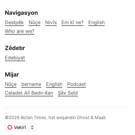
Navigasyon
Destpêk
Nûçe
Nivîs
Em kî ne?
English
Who are we?
Zêdetır
Edebiyat
Mijar
Nûçe
bername
English
Podcast
Celadet Alî Bedir-Xan
Şêx Seîd
©2026
Botan Times
.
hat weşandin
Ghost
&
Maali
.