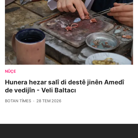
NÛÇE
Hunera hezar salî di destê jinên Amedî
de vedijîn - Veli Baltacı
BOTAN TIMES
28 TEM 2026