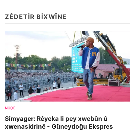
ZÊDETIR BIXWÎNE
NÛÇE
Sîmyager: Rêyeka li pey xwebûn û
xwenaskirinê - Güneydoğu Ekspres