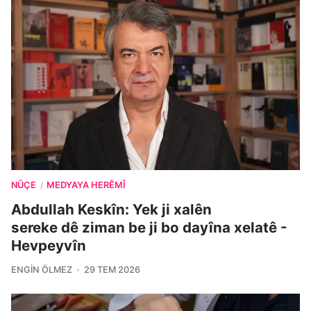
NÛÇE
MEDYAYA HERÊMÎ
/
Abdullah Keskîn: Yek ji xalên
sereke dê ziman be ji bo dayîna xelatê -
Hevpeyvîn
ENGIN ÖLMEZ
29 TEM 2026