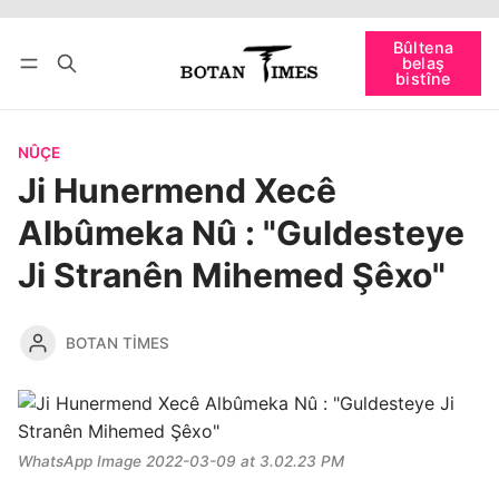
Têkevê
Bûltena belaş bistîne
Bûltena
belaş
bişopîne
bistîne
NÛÇE
Ji Hunermend Xecê
Albûmeka Nû : "Guldesteye
Ji Stranên Mihemed Şêxo"
BOTAN TIMES
WhatsApp Image 2022-03-09 at 3.02.23 PM