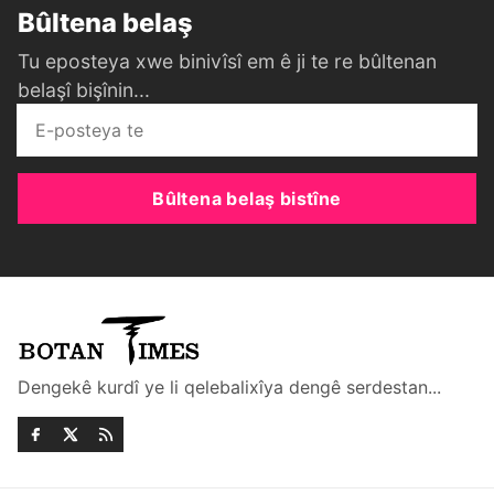
Bûltena belaş
Tu eposteya xwe binivîsî em ê ji te re bûltenan
belaşî bişînin...
Bûltena belaş bistîne
Dengekê kurdî ye li qelebalixîya dengê serdestan...