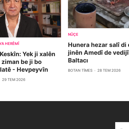
NÛÇE
Hunera hezar salî di
YA HERÊMÎ
jinên Amedî de vedijî
Keskîn: Yek ji xalên
Baltacı
 ziman be ji bo
latê - Hevpeyvîn
BOTAN TIMES
28 TEM 2026
29 TEM 2026