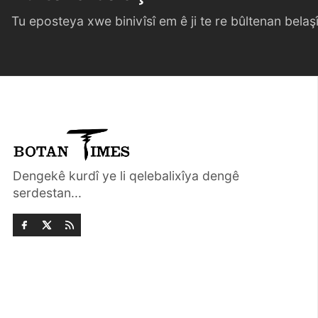
Tu eposteya xwe binivîsî em ê ji te re bûltenan belaşî 
Dengekê kurdî ye li qelebalixîya dengê
serdestan...