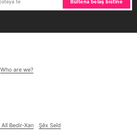
Bûltena belaş bistîne
Who are we?
 Alî Bedir-Xan
Şêx Seîd