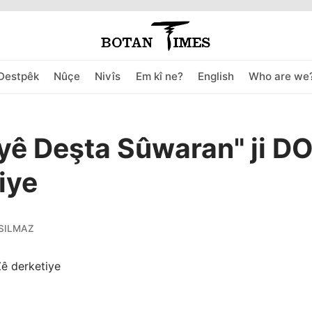
Destpêk
Nûçe
Nivîs
Em kî ne?
English
Who are we
ê Deşta Sûwaran" ji D
iye
SILMAZ