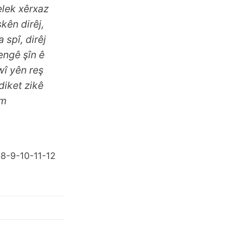
elek xêrxaz
skên dirêj,
 spî, dirêj
rengê şîn ê
wî yên reş
 diket zikê
rm
 8-9-10-11-12