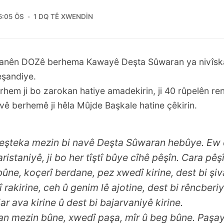
5:05 ÖS
1 DQ TÊ XWENDIN
anên DOZê berhema Kawayê Deşta Sûwaran ya nivîskar
şandiye.
rhem ji bo zarokan hatiye amadekirin, ji 40 rûpelên ren
vê berhemê ji hêla Mûjde Başkale hatine çêkirin.
 deşteka mezin bi navê Deşta Sûwaran hebûye. Ew 
istaniyê, ji bo her tîştî bûye cîhê pêşîn. Cara pêşî
 bûne, koçerî berdane, pez xwedî kirine, dest bi şi
î rakirine, ceh û genim lê ajotine, dest bi rêncberiy
ar ava kirine û dest bi bajarvaniyê kirine.
an mezin bûne, xwedî paşa, mîr û beg bûne. Paşa