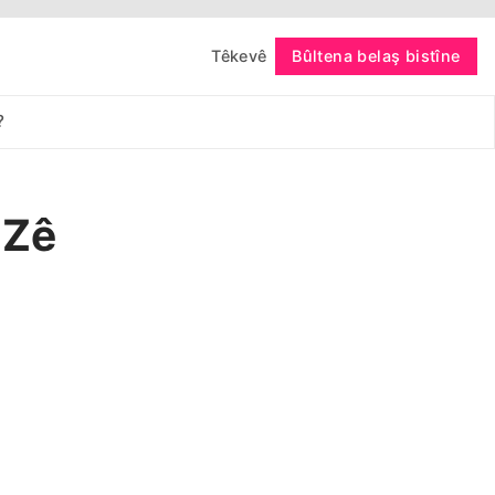
Têkevê
Bûltena belaş bistîne
bişopîne
?
OZê