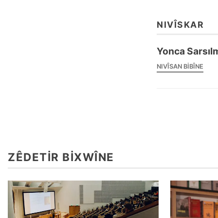
NIVÎSKAR
Yonca Sarsıl
NIVÎSAN BIBÎNE
ZÊDETIR BIXWÎNE