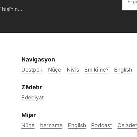
bişînin...
Navigasyon
Destpêk
Nûçe
Nivîs
Em kî ne?
English
Zêdetır
Edebiyat
Mijar
Nûçe
bername
English
Podcast
Celadet