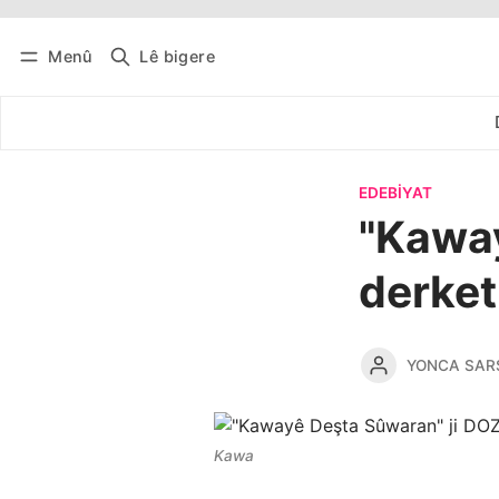
Menû
Lê bigere
Têkevê
Bûltena belaş bistîne
EDEBIYAT
"Kaway
derket
YONCA SAR
Kawa