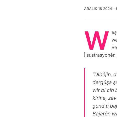
ARALIK 18 2024
W
eş
we
Be
Îlsustrasyonên 
“Dibêjin,
dergûşa şar
wir bi cîh
kirine, zev
gund û baj
Bajarên w