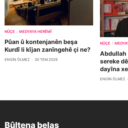
NÛÇE
MEDYAYA HERÊMÎ
/
Pûan û kontenjanên beşa
NÛÇE
MEDYA
/
Kurdî li kîjan zanîngehê çi ne?
Abdullah 
ENGIN ÖLMEZ
30 TEM 2026
sereke dê
dayîna xe
ENGIN ÖLMEZ
Bûltena belaş