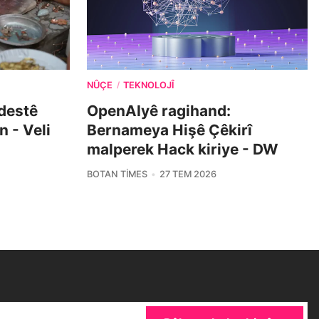
NÛÇE
TEKNOLOJÎ
/
 destê
OpenAIyê ragihand:
n - Veli
Bernameya Hişê Çêkirî
malperek Hack kiriye - DW
BOTAN TIMES
27 TEM 2026