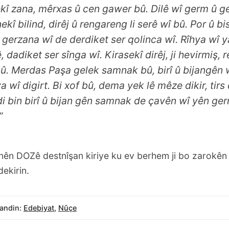
î zana, mêrxas û cen gawer bû. Dilê wî germ û g
kî bilind, dirêj û rengareng li serê wî bû. Por û bi
n gerzana wî de derdiket ser qolinca wî. Rîhya wî ya
 dadiket ser sînga wî. Kirasekî dirêj, ji hevirmiş, 
bû. Merdas Paşa gelek samnak bû, birî û bijangên 
a wî digirt. Bi xof bû, dema yek lê mêze dikir, tirs
di bin birî û bijan gên samnak de çavên wî yên ge
”
ên DOZê destnîşan kiriye ku ev berhem ji bo zarokên
dekirin.
andin:
Edebiyat
,
Nûçe