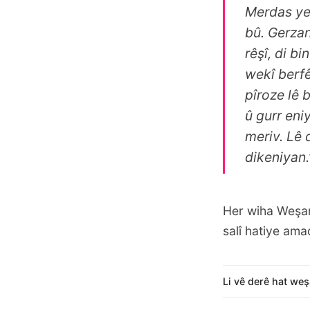
Merdas yek
bû. Gerzane
rêşî, di bi
wekî berfê,
pîroze lê 
û gurr eniy
meriv. Lê 
dikeniyan.
Her wiha Weşan
salî hatiye ama
Li vê derê hat weş