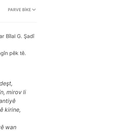
PARVE BIKE
 Bîlal G. Şadî
gîn pêk tê.
deşt,
n, mirov li
vantiyê
ê kirine,
yê wan