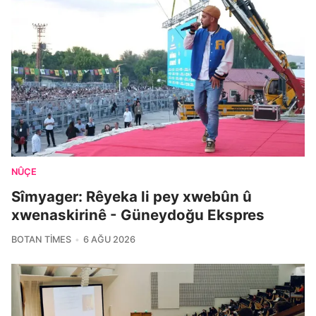
NÛÇE
Sîmyager: Rêyeka li pey xwebûn û
xwenaskirinê - Güneydoğu Ekspres
BOTAN TIMES
6 AĞU 2026