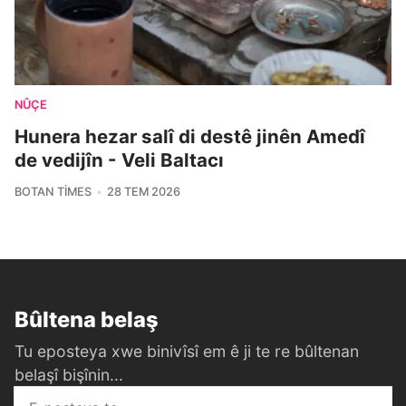
NÛÇE
Hunera hezar salî di destê jinên Amedî
de vedijîn - Veli Baltacı
BOTAN TIMES
28 TEM 2026
Bûltena belaş
Tu eposteya xwe binivîsî em ê ji te re bûltenan
belaşî bişînin...