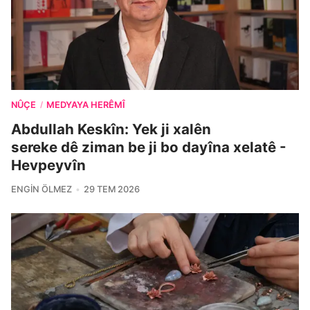
NÛÇE
MEDYAYA HERÊMÎ
/
Abdullah Keskîn: Yek ji xalên
sereke dê ziman be ji bo dayîna xelatê -
Hevpeyvîn
ENGIN ÖLMEZ
29 TEM 2026