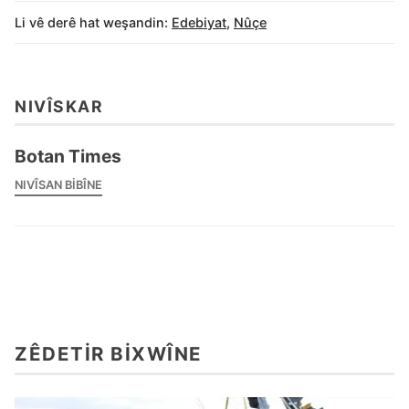
Li vê derê hat weşandin:
Edebiyat
,
Nûçe
NIVÎSKAR
Botan Times
NIVÎSAN BIBÎNE
ZÊDETIR BIXWÎNE