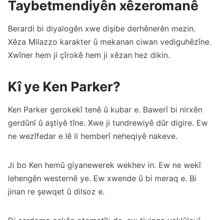
Taybetmendiyên xêzeromanê
Berardi bi diyalogên xwe dişibe derhênerên mezin.
Xêza Milazzo karakter û mekanan ciwan vediguhêzîne.
Xwîner hem ji çîrokê hem ji xêzan hez dikin.
Kî ye Ken Parker?
Ken Parker gerokekî tenê û kubar e. Bawerî bi nirxên
gerdûnî û aştiyê tîne. Xwe ji tundrewiyê dûr digire. Ew
ne wezîfedar e lê li hemberî neheqiyê nakeve.
Ji bo Ken hemû giyanewerek wekhev in. Ew ne wekî
lehengên westernê ye. Ew xwende û bi meraq e. Bi
jinan re şewqet û dilsoz e.