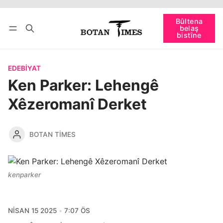
Têkevê
Bûltena belaş bistîne
Bûltena
belaş
bişopîne
bistîne
EDEBIYAT
Ken Parker: Lehengê
Xêzeromanî Derket
BOTAN TIMES
kenparker
NISAN 15 2025
7:07 ÖS