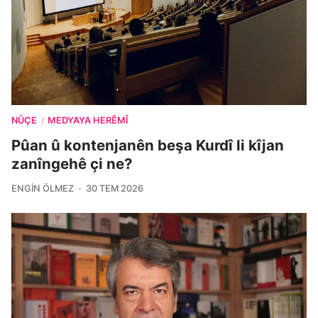
NÛÇE
MEDYAYA HERÊMÎ
/
Pûan û kontenjanên beşa Kurdî li kîjan
zanîngehê çi ne?
ENGIN ÖLMEZ
30 TEM 2026