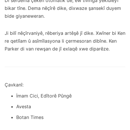
Di serdema çekên otomatîk de, ew tivinga yeklûleyî
bikar tîne. Dema nêçîrê dike, dixwaze şansekî duyem
bide giyaneweran.
Ji bilî nêçîrvaniyê, rêberiya artêşê jî dike. Xwîner bi Ken
re qetlîam û asîmîlasyona li çermesoran dibîne. Ken
Parker di van rewşan de jî exlaqê xwe diparêze.
Çavkanî:
İmam Cici, Edîtorê Pûngê
Avesta
Botan Times