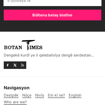
Bûltena belaş bistîne
Dengekê kurdî ye li qelebalixîya dengê serdestan...
Navigasyon
Destpêk
Nûçe
Nivîs
Em kî ne?
English
Who are we?