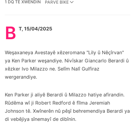
1 DQ TÊ XWENDIN
PARVE BIKE
B
T, 15/04/2025
Weşaxaneya Avestayê xêzeromana "Lily û Nêçîrvan"
ya Ken Parker weşandiye. Nivîskar Giancarlo Berardi û
xêzker Ivo Milazzo ne. Selîm Nalî Gulfiraz
wergerandiye.
Ken Parker ji aliyê Berardi û Milazzo hatiye afirandin.
Rûdêma wî ji Robert Redford ê fîlma Jeremiah
Johnson tê. Xwînerên nû pêşî behremendiya Berardi ya
di vebêjiya sînemayî de dibînin.