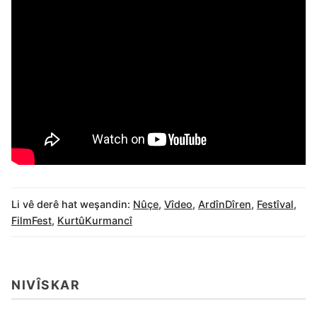
Li vê derê hat weşandin:
Nûçe
,
Vîdeo
,
ArdînDîren
,
Festîval
,
FilmFest
,
KurtûKurmancî
NIVÎSKAR