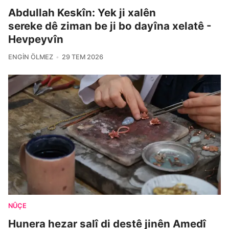
Abdullah Keskîn: Yek ji xalên
sereke dê ziman be ji bo dayîna xelatê -
Hevpeyvîn
ENGIN ÖLMEZ
29 TEM 2026
NÛÇE
Hunera hezar salî di destê jinên Amedî