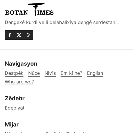
Dengekê kurdî ye li qelebalixîya dengê serdestan...
Navigasyon
Destpêk
Nûçe
Nivîs
Em kî ne?
English
Who are we?
Zêdetır
Edebiyat
Mijar