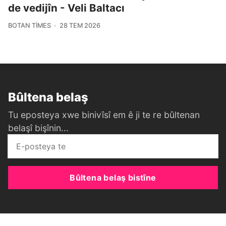
de vedijîn - Veli Baltacı
BOTAN TIMES
28 TEM 2026
Bûltena belaş
Tu eposteya xwe binivîsî em ê ji te re bûltenan
belaşî bişînin...
Bûltena belaş bistîne