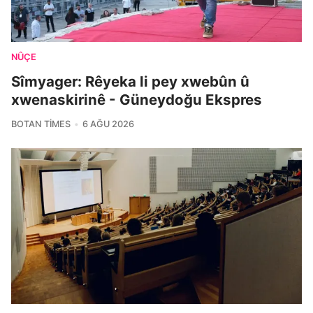
NÛÇE
Sîmyager: Rêyeka li pey xwebûn û
xwenaskirinê - Güneydoğu Ekspres
BOTAN TIMES
6 AĞU 2026