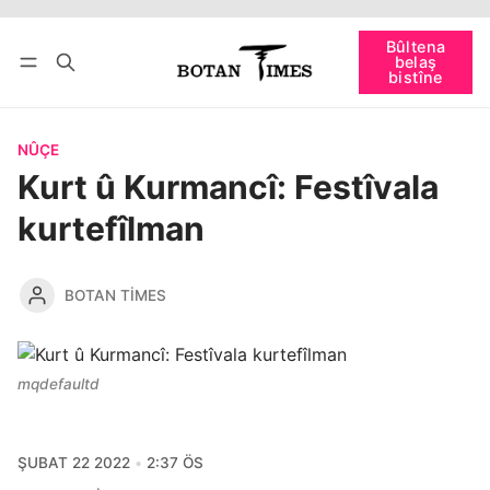
Têkevê
Bûltena belaş bistîne
Bûltena
belaş
bişopîne
bistîne
NÛÇE
Kurt û Kurmancî: Festîvala
kurtefîlman
BOTAN TIMES
mqdefaultd
ŞUBAT 22 2022
2:37 ÖS