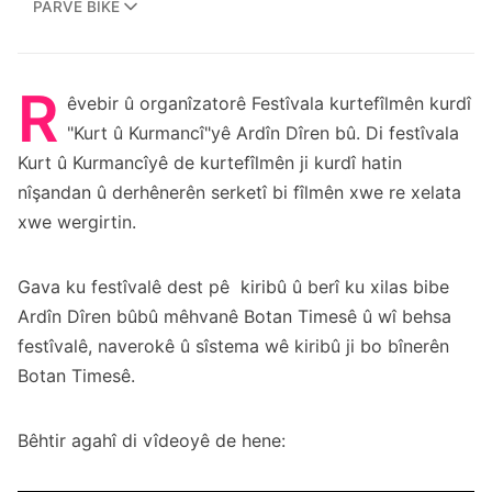
PARVE BIKE
R
êvebir û organîzatorê Festîvala kurtefîlmên kurdî
"Kurt û Kurmancî"yê Ardîn Dîren bû. Di festîvala
Kurt û Kurmancîyê de kurtefîlmên ji kurdî hatin
nîşandan û derhênerên serketî bi fîlmên xwe re xelata
xwe wergirtin.
Gava ku festîvalê dest pê kiribû û berî ku xilas bibe
Ardîn Dîren bûbû mêhvanê Botan Timesê û wî behsa
festîvalê, naverokê û sîstema wê kiribû ji bo bînerên
Botan Timesê.
Bêhtir agahî di vîdeoyê de hene: