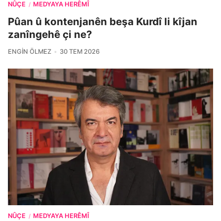
NÛÇE
MEDYAYA HERÊMÎ
/
Pûan û kontenjanên beşa Kurdî li kîjan
zanîngehê çi ne?
ENGIN ÖLMEZ
30 TEM 2026
NÛÇE
MEDYAYA HERÊMÎ
/