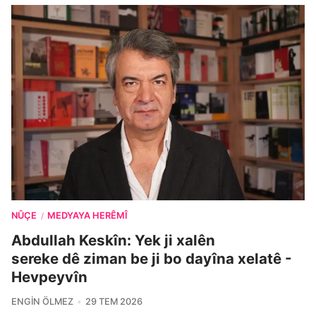
NÛÇE
MEDYAYA HERÊMÎ
/
Abdullah Keskîn: Yek ji xalên
sereke dê ziman be ji bo dayîna xelatê -
Hevpeyvîn
ENGIN ÖLMEZ
29 TEM 2026