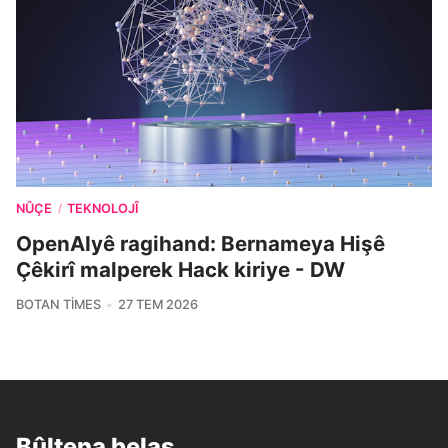
NÛÇE
TEKNOLOJÎ
/
OpenAIyê ragihand: Bernameya Hişê
Çêkirî malperek Hack kiriye - DW
BOTAN TIMES
27 TEM 2026
Bûltena belaş