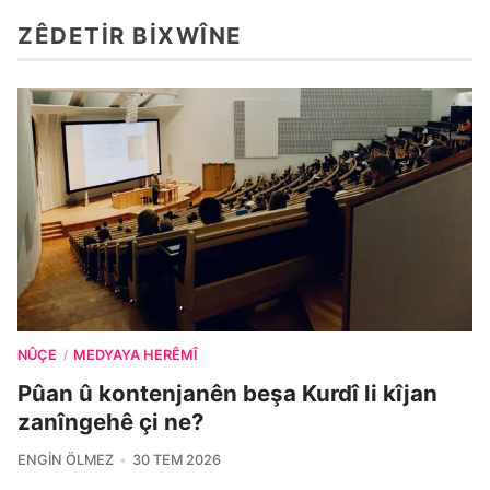
ZÊDETIR BIXWÎNE
NÛÇE
MEDYAYA HERÊMÎ
/
Pûan û kontenjanên beşa Kurdî li kîjan
zanîngehê çi ne?
ENGIN ÖLMEZ
30 TEM 2026