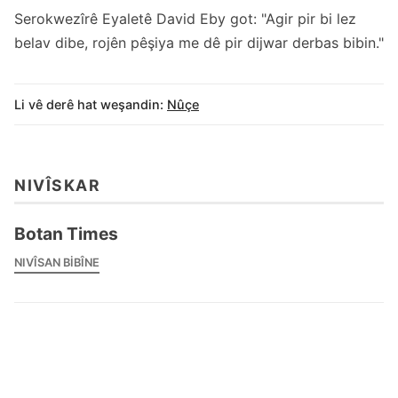
Serokwezîrê Eyaletê David Eby got: "Agir pir bi lez
belav dibe, rojên pêşiya me dê pir dijwar derbas bibin."
Li vê derê hat weşandin:
Nûçe
NIVÎSKAR
Botan Times
NIVÎSAN BIBÎNE