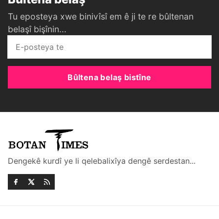
Tu eposteya xwe binivîsî em ê ji te re bûltenan
belaşî bişînin...
Bûltena belaş bistîne
Dengekê kurdî ye li qelebalixîya dengê serdestan...