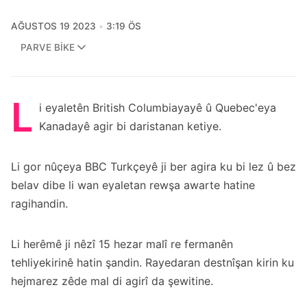
AĞUSTOS 19 2023
3:19 ÖS
PARVE BIKE
L
i eyaletên British Columbiayayê û Quebec'eya
Kanadayê agir bi daristanan ketiye.
Li gor nûçeya BBC Turkçeyê ji ber agira ku bi lez û bez
belav dibe li wan eyaletan rewşa awarte hatine
ragihandin.
Li herêmê ji nêzî 15 hezar malî re fermanên
tehliyekirinê hatin şandin. Rayedaran destnîşan kirin ku
hejmarez zêde mal di agirî da şewitine.