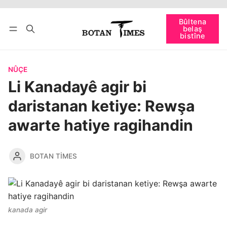
Têkevê
Bûltena belaş bistîne
Bûltena
belaş
bişopîne
bistîne
NÛÇE
Li Kanadayê agir bi
daristanan ketiye: Rewşa
awarte hatiye ragihandin
BOTAN TIMES
kanada agir