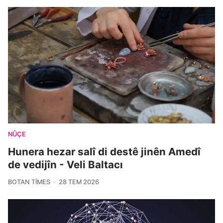
NÛÇE
Hunera hezar salî di destê jinên Amedî
de vedijîn - Veli Baltacı
BOTAN TIMES
28 TEM 2026