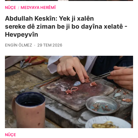
NÛÇE
MEDYAYA HERÊMÎ
/
Abdullah Keskîn: Yek ji xalên
sereke dê ziman be ji bo dayîna xelatê -
Hevpeyvîn
ENGIN ÖLMEZ
29 TEM 2026
NÛÇE