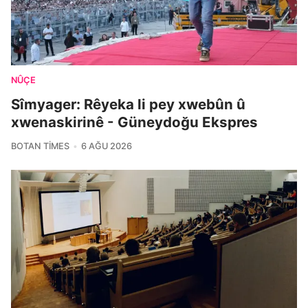
NÛÇE
Sîmyager: Rêyeka li pey xwebûn û
xwenaskirinê - Güneydoğu Ekspres
BOTAN TIMES
6 AĞU 2026