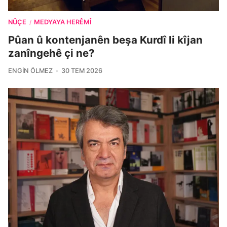
NÛÇE
MEDYAYA HERÊMÎ
/
Pûan û kontenjanên beşa Kurdî li kîjan
zanîngehê çi ne?
ENGIN ÖLMEZ
30 TEM 2026