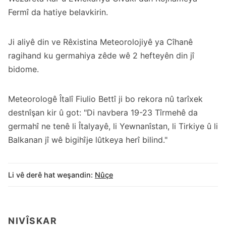
Fermî da hatiye belavkirin.
Ji aliyê din ve Rêxistina Meteorolojiyê ya Cîhanê
ragihand ku germahiya zêde wê 2 hefteyên din jî
bidome.
Meteorologê Îtalî Fiulio Bettî ji bo rekora nû tarîxek
destnîşan kir û got: "Di navbera 19-23 Tîrmehê da
germahî ne tenê li Îtalyayê, li Yewnanîstan, li Tirkiye û li
Balkanan jî wê bigihîje lûtkeya herî bilind."
Li vê derê hat weşandin:
Nûçe
NIVÎSKAR