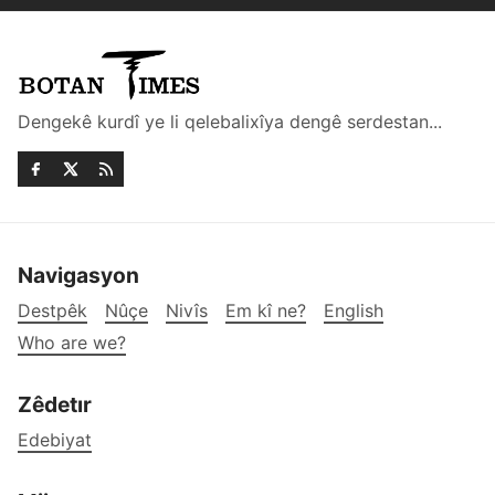
Dengekê kurdî ye li qelebalixîya dengê serdestan...
Navigasyon
Destpêk
Nûçe
Nivîs
Em kî ne?
English
Who are we?
Zêdetır
Edebiyat