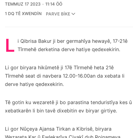
TEMMUZ 17 2023
11:14 ÖÖ
1 DQ TÊ XWENDIN
PARVE BIKE
L
i Qibrisa Bakur ji ber germahîya hewayê, 17-21ê
Tîrmehê derketina derve hatiye qedexekirin.
Li gor biryara hikûmetê ji 17ê Tîrmehê heta 21ê
Tîrmehê seat di navbera 12.00-16.00an da xebata li
derve hatiye qedexekirin.
Tê gotin ku wezaretê ji bo parastina tenduristîya kes û
xebatkarên li bin tavê dixebitin ev biryar girtiye.
Li gor Nûçeya Ajansa Tirkan a Kibrisê, biryara
Wezareta Kar û Ewlekarîya Civakî duh Rojnameya