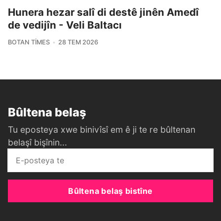
Hunera hezar salî di destê jinên Amedî
de vedijîn - Veli Baltacı
BOTAN TIMES
28 TEM 2026
Bûltena belaş
Tu eposteya xwe binivîsî em ê ji te re bûltenan
belaşî bişînin...
Bûltena belaş bistîne