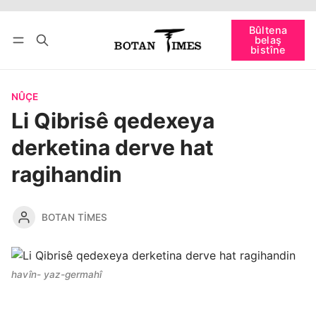
Têkevê
Bûltena belaş bistîne
Bûltena
belaş
bişopîne
bistîne
NÛÇE
Li Qibrisê qedexeya
derketina derve hat
ragihandin
BOTAN TIMES
havîn- yaz-germahî