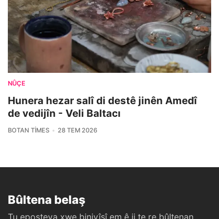
NÛÇE
Hunera hezar salî di destê jinên Amedî
de vedijîn - Veli Baltacı
BOTAN TIMES
28 TEM 2026
Bûltena belaş
Tu eposteya xwe binivîsî em ê ji te re bûltenan