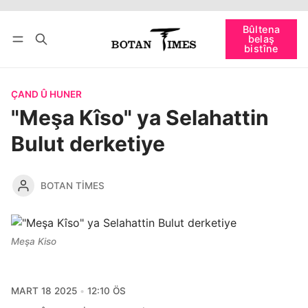
Têkevê
Bûltena belaş bistîne
Bûltena
belaş
bişopîne
bistîne
ÇAND Û HUNER
"Meşa Kîso" ya Selahattin
Bulut derketiye
BOTAN TIMES
Meşa Kiso
MART 18 2025
12:10 ÖS