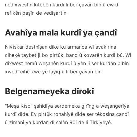
nedixwestin kitêbên kurdî li ber çavan bin û ew di
refikên paşîn de vedişartin.
Avahîya mala kurdî ya çandî
Nivîskar destnîşan dike ku armanca wî avakirina
cihekê taybet ji bo pirtûk, band û kovarên kurdî bû. Wî
dixwest hemû weşanên kurdî û yên li ser kurdan bibin
xwedî cihê xwe yê layiq û li ber çavan bin.
Belgenameyeka dîrokî
"Meşa Kîso" şahidîya serdemeka girîng a weşangerîya
kurdî dide. Ev pirtûk ronahîyê dide ser têkoşîna çandî
û zimanî ya kurdan di salên 90î de li Tirkîyeyê.