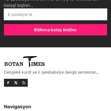
belaşî bişînin...
Bûltena belaş bistîne
Dengekê kurdî ye li qelebalixîya dengê serdestan...
Navigasyon