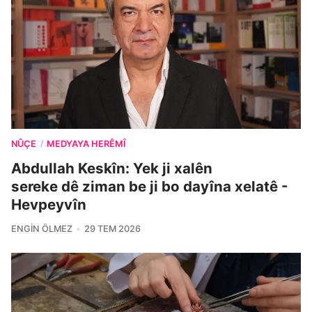
NÛÇE
MEDYAYA HERÊMÎ
/
Abdullah Keskîn: Yek ji xalên
sereke dê ziman be ji bo dayîna xelatê -
Hevpeyvîn
ENGIN ÖLMEZ
29 TEM 2026