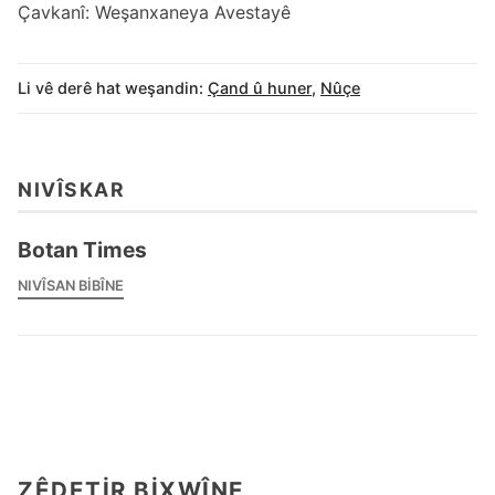
Çavkanî: Weşanxaneya Avestayê
Li vê derê hat weşandin:
Çand û huner
,
Nûçe
NIVÎSKAR
Botan Times
NIVÎSAN BIBÎNE
ZÊDETIR BIXWÎNE