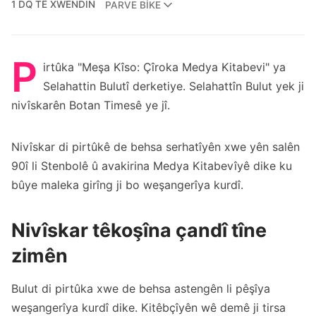
1 DQ TÊ XWENDIN
PARVE BIKE
P
irtûka "Meşa Kîso: Çîroka Medya Kitabevi" ya
Selahattin Bulutî derketiye. Selahattîn Bulut yek ji
nivîskarên Botan Timesê ye jî.
Nivîskar di pirtûkê de behsa serhatîyên xwe yên salên
90î li Stenbolê û avakirina Medya Kitabevîyê dike ku
bûye maleka girîng ji bo weşangerîya kurdî.
Nivîskar têkoşîna çandî tîne
zimên
Bulut di pirtûka xwe de behsa astengên li pêşîya
weşangerîya kurdî dike. Kitêbçîyên wê demê ji tirsa