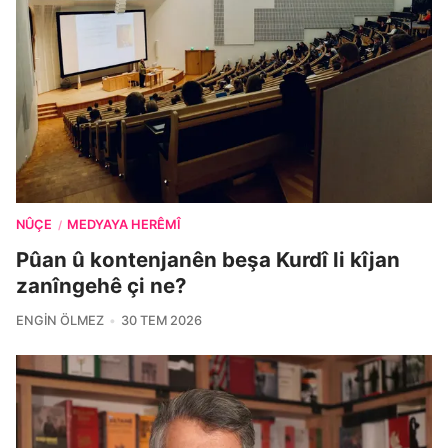
NÛÇE
MEDYAYA HERÊMÎ
/
Pûan û kontenjanên beşa Kurdî li kîjan
zanîngehê çi ne?
ENGIN ÖLMEZ
30 TEM 2026