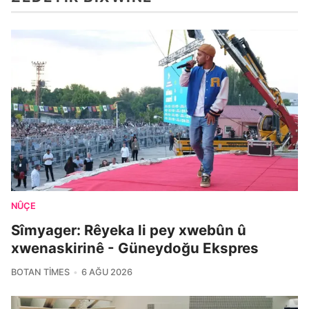
NÛÇE
Sîmyager: Rêyeka li pey xwebûn û
xwenaskirinê - Güneydoğu Ekspres
BOTAN TIMES
6 AĞU 2026