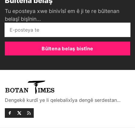
Bûltena belaş
Tu eposteya xwe binivîsî em ê ji te re bûltenan
belaşî bişînin...
Bûltena belaş bistîne
Dengekê kurdî ye li qelebalixîya dengê serdestan...