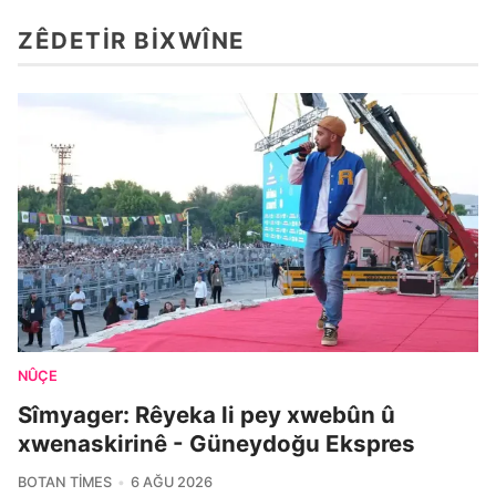
ZÊDETIR BIXWÎNE
NÛÇE
Sîmyager: Rêyeka li pey xwebûn û
xwenaskirinê - Güneydoğu Ekspres
BOTAN TIMES
6 AĞU 2026