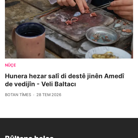
NÛÇE
Hunera hezar salî di destê jinên Amedî
de vedijîn - Veli Baltacı
BOTAN TIMES
28 TEM 2026