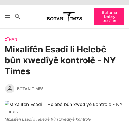
Têkevê
Bûltena belaş bistîne
Bûltena
belaş
bişopîne
bistîne
CÎHAN
Mixalifên Esadî li Helebê
bûn xwedîyê kontrolê - NY
Times
BOTAN TIMES
Mixalifên Esadî li Helebê bûn xwedîyê kontrolê