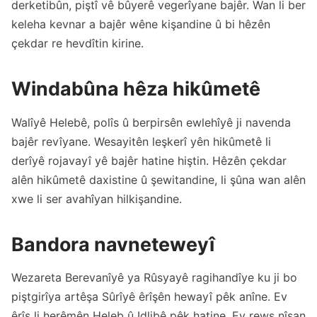
derketibûn, piştî vê bûyerê vegerîyane bajêr. Wan li ber
keleha kevnar a bajêr wêne kişandine û bi hêzên
çekdar re hevdîtin kirine.
Windabûna hêza hikûmetê
Walîyê Helebê, polîs û berpirsên ewlehîyê ji navenda
bajêr revîyane. Wesayitên leşkerî yên hikûmetê li
derîyê rojavayî yê bajêr hatine hiştin. Hêzên çekdar
alên hikûmetê daxistine û şewitandine, li şûna wan alên
xwe li ser avahîyan hilkişandine.
Bandora navneteweyî
Wezareta Berevanîyê ya Rûsyayê ragihandîye ku ji bo
piştgirîya artêşa Sûrîyê êrîşên hewayî pêk anîne. Ev
êrîş li herêmên Heleb û Idlibê pêk hatine. Ev rewş nîşan