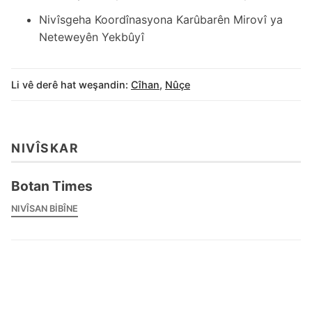
Nivîsgeha Koordînasyona Karûbarên Mirovî ya
Neteweyên Yekbûyî
Li vê derê hat weşandin:
Cîhan
,
Nûçe
NIVÎSKAR
Botan Times
NIVÎSAN BIBÎNE