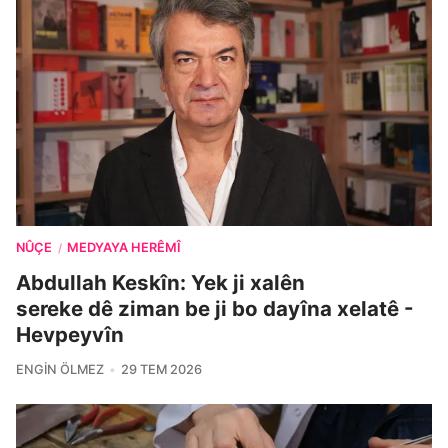
NÛÇE
MEDYAYA HERÊMÎ
/
Abdullah Keskîn: Yek ji xalên
sereke dê ziman be ji bo dayîna xelatê -
Hevpeyvîn
ENGIN ÖLMEZ
29 TEM 2026