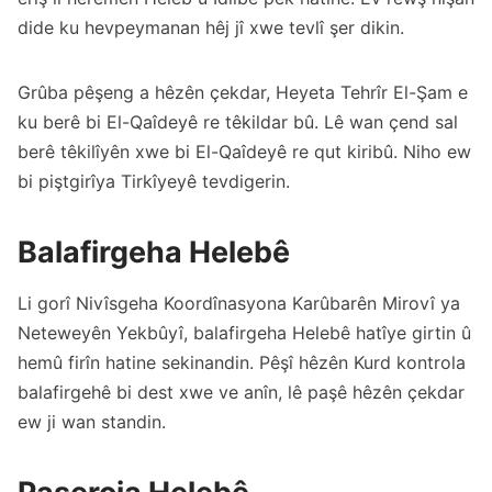
dide ku hevpeymanan hêj jî xwe tevlî şer dikin.
Grûba pêşeng a hêzên çekdar, Heyeta Tehrîr El-Şam e
ku berê bi El-Qaîdeyê re têkildar bû. Lê wan çend sal
berê têkilîyên xwe bi El-Qaîdeyê re qut kiribû. Niho ew
bi piştgirîya Tirkîyeyê tevdigerin.
Balafirgeha Helebê
Li gorî Nivîsgeha Koordînasyona Karûbarên Mirovî ya
Neteweyên Yekbûyî, balafirgeha Helebê hatîye girtin û
hemû firîn hatine sekinandin. Pêşî hêzên Kurd kontrola
balafirgehê bi dest xwe ve anîn, lê paşê hêzên çekdar
ew ji wan standin.
Paşeroja Helebê