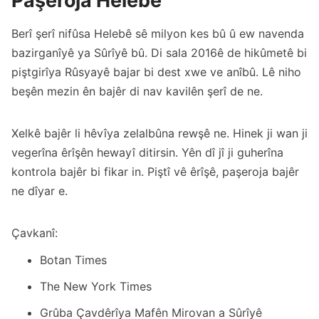
Berî şerî nifûsa Helebê sê milyon kes bû û ew navenda
bazirganîyê ya Sûrîyê bû. Di sala 2016ê de hikûmetê bi
piştgirîya Rûsyayê bajar bi dest xwe ve anîbû. Lê niho
beşên mezin ên bajêr di nav kavilên şerî de ne.
Xelkê bajêr li hêvîya zelalbûna rewşê ne. Hinek ji wan ji
vegerîna êrîşên hewayî ditirsin. Yên dî jî ji guherîna
kontrola bajêr bi fikar in. Piştî vê êrîşê, paşeroja bajêr
ne dîyar e.
Çavkanî:
Botan Times
The New York Times
Grûba Çavdêrîya Mafên Mirovan a Sûrîyê