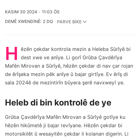
KASIM 30 2024
11:03 ÖS
DEMÊ XWENDINÊ: 2 DQ
PARVE BIKE
H
êzên çekdar kontrola mezin a Heleba Sûrîyê bi
dest xwe ve anîye. Li gorî Grûba Çavdêrîya
Mafên Mirovan a Sûrîyê, hêzên çekdar di nav çar rojan
de êrîşeka mezin pêk anîye û bajar girtîye. Ev êrîş di
sala 2024ê de mezintirîn bûyera şerê navxweyî ye.
Heleb di bin kontrolê de ye
Grûba Çavdêrîya Mafên Mirovan a Sûrîyê gotîye ku
hêzên hikûmetê ji bajar revîyane. Hêzên çekdar bi
motorsikilêt û wesayitên çekdar li kolanan digerin. Li