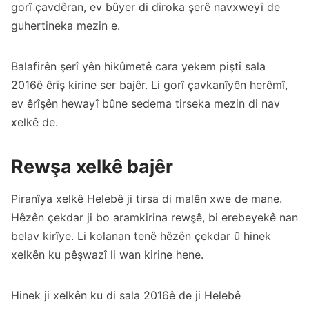
gorî çavdêran, ev bûyer di dîroka şerê navxweyî de
guhertineka mezin e.
Balafirên şerî yên hikûmetê cara yekem piştî sala
2016ê êrîş kirine ser bajêr. Li gorî çavkanîyên herêmî,
ev êrîşên hewayî bûne sedema tirseka mezin di nav
xelkê de.
Rewşa xelkê bajêr
Piranîya xelkê Helebê ji tirsa di malên xwe de mane.
Hêzên çekdar ji bo aramkirina rewşê, bi erebeyekê nan
belav kirîye. Li kolanan tenê hêzên çekdar û hinek
xelkên ku pêşwazî li wan kirine hene.
Hinek ji xelkên ku di sala 2016ê de ji Helebê