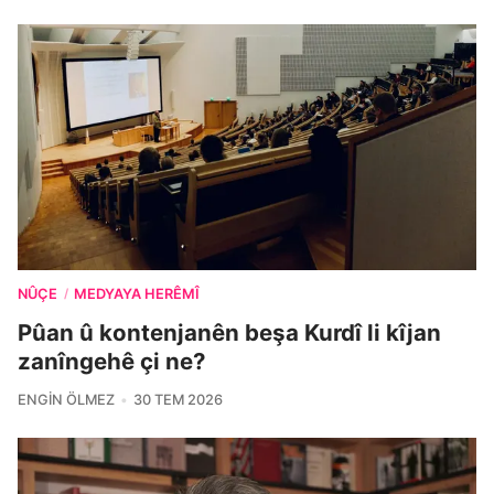
NÛÇE
MEDYAYA HERÊMÎ
/
Pûan û kontenjanên beşa Kurdî li kîjan
zanîngehê çi ne?
ENGIN ÖLMEZ
30 TEM 2026