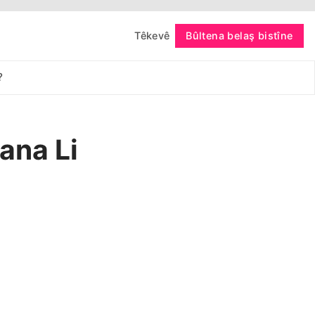
Têkevê
Bûltena belaş bistîne
bişopîne
?
ana Li