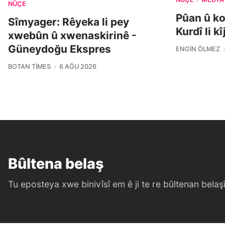
NÛÇE
Pûan û k
Sîmyager: Rêyeka li pey
Kurdî li k
xwebûn û xwenaskirinê -
Güneydoğu Ekspres
ENGIN ÖLMEZ
BOTAN TIMES
6 AĞU 2026
Bûltena belaş
Tu eposteya xwe binivîsî em ê ji te re bûltenan belaşî 