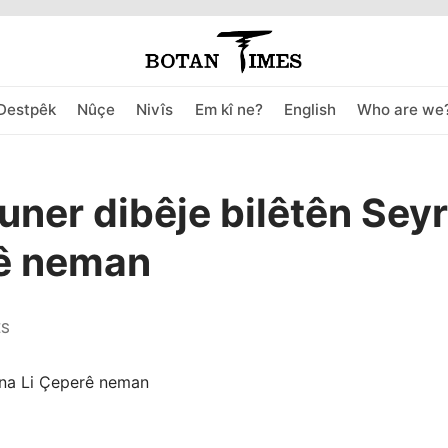
Destpêk
Nûçe
Nivîs
Em kî ne?
English
Who are we
uner dibêje bilêtên Seyr
ê neman
ES