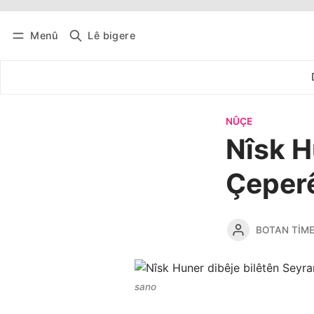
Menû
Lê bigere
Têkevê
Bûltena belaş bistîne
NÛÇE
Nîsk H
Çeper
BOTAN TIM
sano