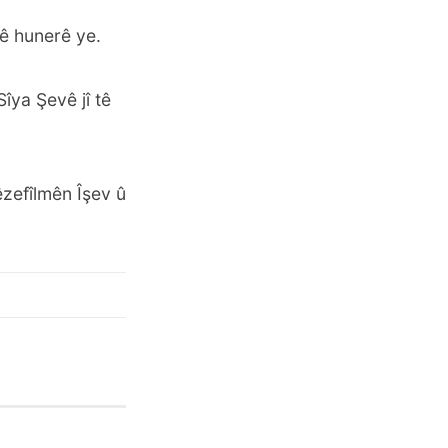
rê hunerê ye.
îya Şevê jî tê
êzefîlmên Îşev û