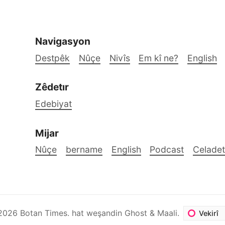
Navigasyon
Destpêk
Nûçe
Nivîs
Em kî ne?
English
Zêdetır
Edebiyat
Mijar
Nûçe
bername
English
Podcast
Celadet
2026
Botan Times
.
hat weşandin
Ghost
&
Maali
.