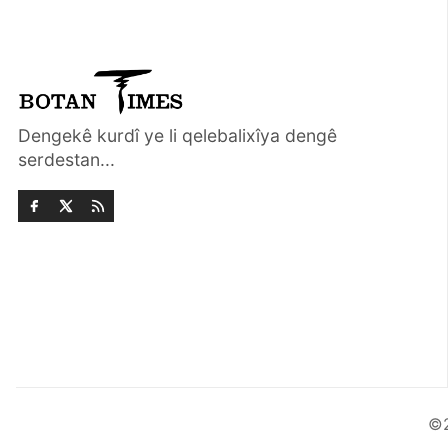
Dengekê kurdî ye li qelebalixîya dengê
serdestan...
©