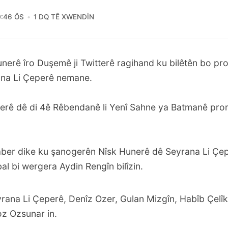
0:46 ÖS
1 DQ TÊ XWENDIN
unerê îro Duşemê ji Twitterê ragihand ku bilêtên bo pr
na Li Çeperê nemane.
erê dê di 4ê Rêbendanê li Yenî Sahne ya Batmanê pr
aber dike ku şanogerên Nîsk Hunerê dê Seyrana Li Çe
l bi wergera Aydin Rengîn bilîzin.
rana Li Çeperê, Denîz Ozer, Gulan Mizgîn, Habîb Çelîk
z Ozsunar in.