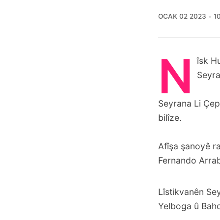
OCAK 02 2023
1
N
îsk H
Seyra
Seyrana Li Çep
bilîze.
Afîşa şanoyê r
Fernando Arraba
Lîstikvanên Sey
Yelboga û Baho