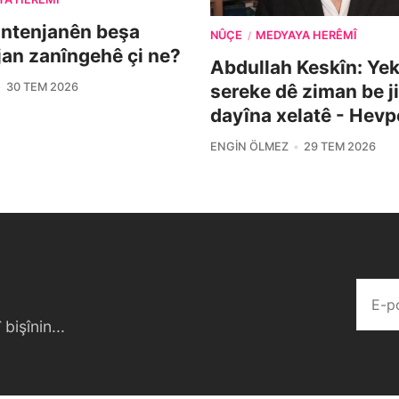
ontenjanên beşa
NÛÇE
MEDYAYA HERÊMÎ
/
îjan zanîngehê çi ne?
Abdullah Keskîn: Yek 
30 TEM 2026
sereke dê ziman be j
dayîna xelatê - Hevp
ENGIN ÖLMEZ
29 TEM 2026
bişînin...