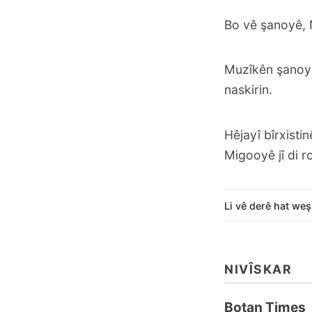
Bo vê şanoyê, N
Muzîkên şanoyê 
naskirin.
Hêjayî bîrxisti
Migooyê jî di 
Li vê derê hat weş
NIVÎSKAR
Botan Times