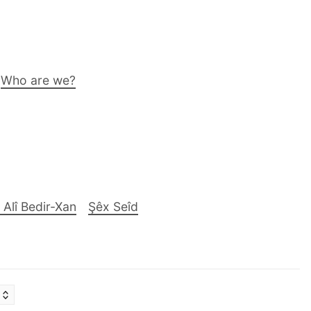
Who are we?
 Alî Bedir-Xan
Şêx Seîd