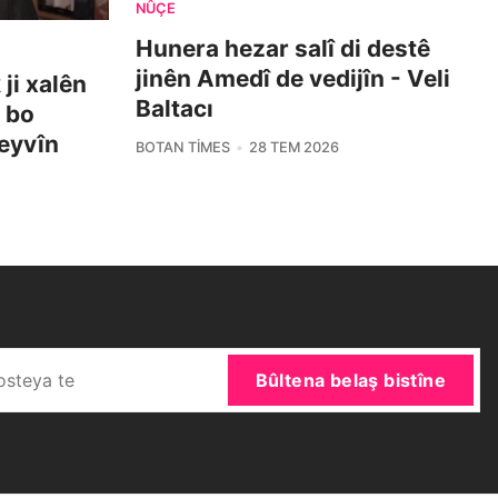
NÛÇE
Hunera hezar salî di destê
jinên Amedî de vedijîn - Veli
ji xalên
Baltacı
i bo
eyvîn
BOTAN TIMES
28 TEM 2026
Bûltena belaş bistîne