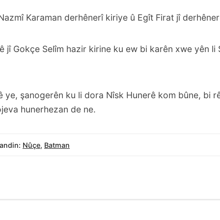
azmî Karaman derhênerî kiriye û Egît Firat jî derhêne
jî Gokçe Selîm hazir kirine ku ew bi karên xwe yên li S
nê ye, şanogerên ku li dora Nîsk Hunerê kom bûne, bi r
rojeva hunerhezan de ne.
andin:
Nûçe
,
Batman