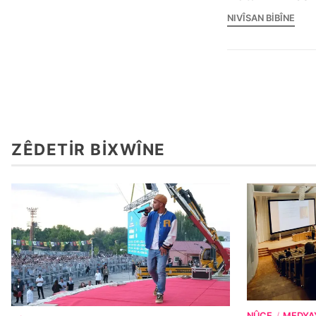
NIVÎSAN BIBÎNE
ZÊDETIR BIXWÎNE
NÛÇE
MEDYA
/