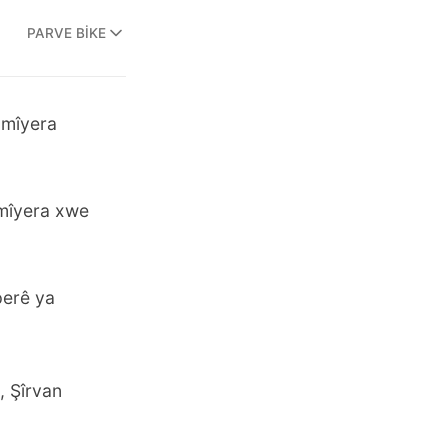
PARVE BIKE
omîyera
omîyera xwe
perê ya
, Şîrvan