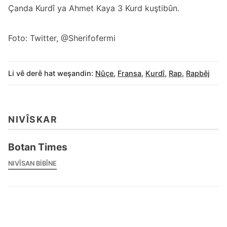
Çanda Kurdî ya Ahmet Kaya 3 Kurd kuştibûn.
Foto: Twitter, @Sherifofermi
Li vê derê hat weşandin:
Nûçe
,
Fransa
,
Kurdî
,
Rap
,
Rapbêj
NIVÎSKAR
Botan Times
NIVÎSAN BIBÎNE