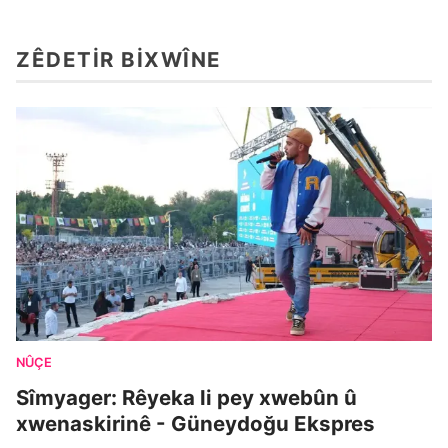
ZÊDETIR BIXWÎNE
NÛÇE
Sîmyager: Rêyeka li pey xwebûn û
xwenaskirinê - Güneydoğu Ekspres