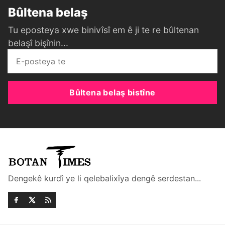
Bûltena belaş
Tu eposteya xwe binivîsî em ê ji te re bûltenan
belaşî bişînin...
Bûltena belaş bistîne
Dengekê kurdî ye li qelebalixîya dengê serdestan...