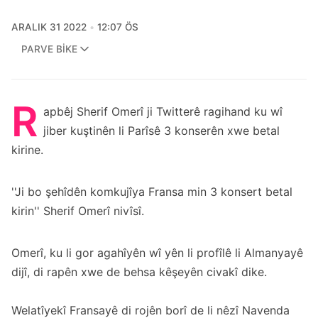
ARALIK 31 2022
12:07 ÖS
PARVE BIKE
R
apbêj Sherif Omerî ji Twitterê ragihand ku wî
jiber kuştinên li Parîsê 3 konserên xwe betal
kirine.
''Ji bo şehîdên komkujîya Fransa min 3 konsert betal
kirin'' Sherif Omerî nivîsî.
Omerî, ku li gor agahîyên wî yên li profîlê li Almanyayê
dijî, di rapên xwe de behsa kêşeyên civakî dike.
Welatîyekî Fransayê di rojên borî de li nêzî Navenda