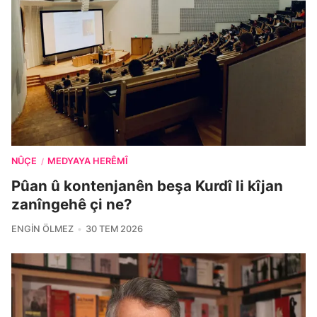
NÛÇE
MEDYAYA HERÊMÎ
/
Pûan û kontenjanên beşa Kurdî li kîjan
zanîngehê çi ne?
ENGIN ÖLMEZ
30 TEM 2026