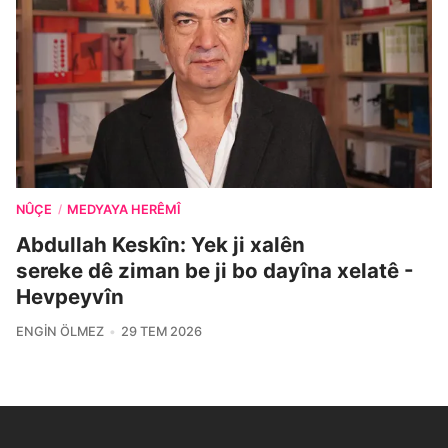
NÛÇE
MEDYAYA HERÊMÎ
/
Abdullah Keskîn: Yek ji xalên
sereke dê ziman be ji bo dayîna xelatê -
Hevpeyvîn
ENGIN ÖLMEZ
29 TEM 2026