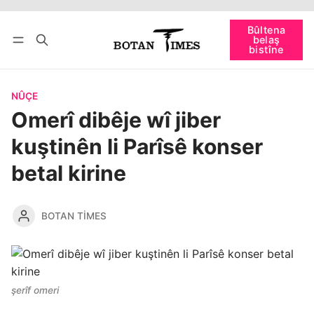
Têkevê
Bûltena belaş bistîne
Bûltena
belaş
bişopîne
bistîne
NÛÇE
Omerî dibêje wî jiber
kuştinên li Parîsê konser
betal kirine
BOTAN TIMES
şerîf omeri