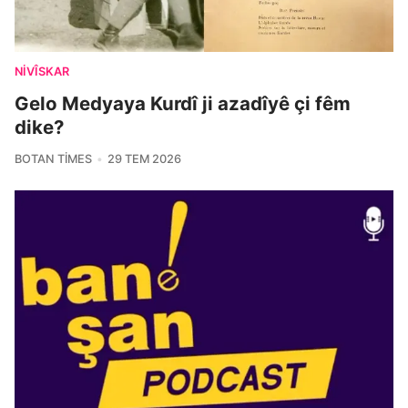
NIVÎSKAR
Gelo Medyaya Kurdî ji azadîyê çi fêm
dike?
BOTAN TIMES
29 TEM 2026