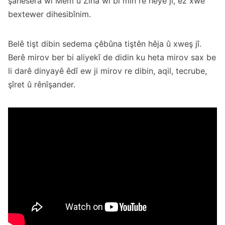
şahesera wî Mem û Zîna wî bi min re heye jî, ez xwe
bextewer dihesibînim.
Belê tişt dibin sedema çêbûna tiştên hêja û xweş jî.
Berê mirov ber bi aliyekî de didin ku heta mirov sax be
li darê dinyayê êdî ew ji mirov re dibin, aqil, tecrube,
şîret û rênîşander.