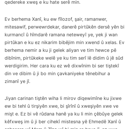
qedereke xweş e ku hate serê min.
Ev berhema Xanî, ku ew fîlozof, şair, ramanwer,
mitesawif, perwewrdekar, danerê pirtûkên dersê yên bi
kurmancî û hîmdarê ramana neteweyî ye, yek ji wan
pirtûkan e ku ez nikarim bibêjim min xwend û xelas. Ev
berhema nemir a ku ji gelek aliyan ve tim hewce pê
dibînim, pirtûkeke welê ye ku tim serî lê didim û jê sûd
werdigirim. Her cara ku ez wê dixwînim bi ser tiştekî
din ve dibim û ji bo min çavkaniyeke tênebihur a
zimanî ye jî.
Jiyan carinan tiştên wiha li mirov diqewimîne ku jixwe
ew bi tehl û tirşiyên xwe, bi şîrînî û xweşiyên xwe ve
mişt e. Ez bi vê rûdana hanê ya ku li min çêbûye gelek
kêfxweş im û ji ber cihekî mistesna yê Ehmedê Xanî û