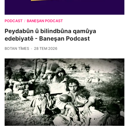
PODCAST
BANEŞAN PODCAST
/
Peydabûn û bilindbûna qamûya
edebiyatê - Baneşan Podcast
BOTAN TIMES
28 TEM 2026