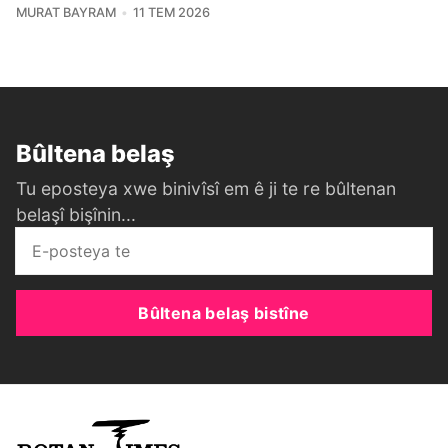
MURAT BAYRAM
11 TEM 2026
Bûltena belaş
Tu eposteya xwe binivîsî em ê ji te re bûltenan
belaşî bişînin...
Bûltena belaş bistîne