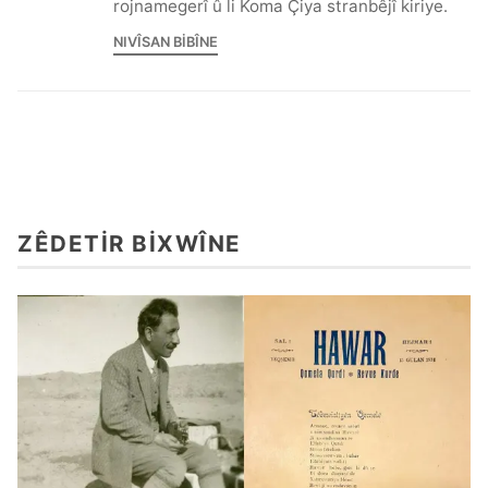
rojnamegerî û li Koma Çiya stranbêjî kiriye.
NIVÎSAN BIBÎNE
ZÊDETIR BIXWÎNE