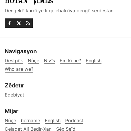
Dengekê kurdî ye li qelebalixîya dengê serdestan...
Navigasyon
Destpêk
Nûçe
Nivîs
Em kî ne?
English
Who are we?
Zêdetır
Edebiyat
Mijar
Nûçe
bername
English
Podcast
Celadet Alî Bedir-Xan
Şêx Seîd