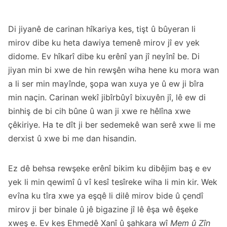
Di jiyanê de carinan hîkariya kes, tişt û bûyeran li
mirov dibe ku heta dawiya temenê mirov jî ev yek
didome. Ev hîkarî dibe ku erênî yan jî neyînî be. Di
jiyan min bi xwe de hin rewşên wiha hene ku mora wan
a li ser min mayînde, şopa wan xuya ye û ew ji bîra
min naçin. Carinan wekî jibîrbûyî bixuyên jî, lê ew di
binhiş de bi cih bûne û wan ji xwe re hêlîna xwe
çêkiriye. Ha te dît ji ber sedemekê wan serê xwe li me
derxist û xwe bi me dan hisandin.
Ez dê behsa rewşeke erênî bikim ku dibêjim baş e ev
yek li min qewimî û vî kesî tesîreke wiha li min kir. Wek
evîna ku tîra xwe ya eşqê li dilê mirov bide û çendî
mirov ji ber binale û jê bigazine jî lê êşa wê êşeke
xweş e. Ev kes Ehmedê Xanî û şahkara wî
Mem û Zîn