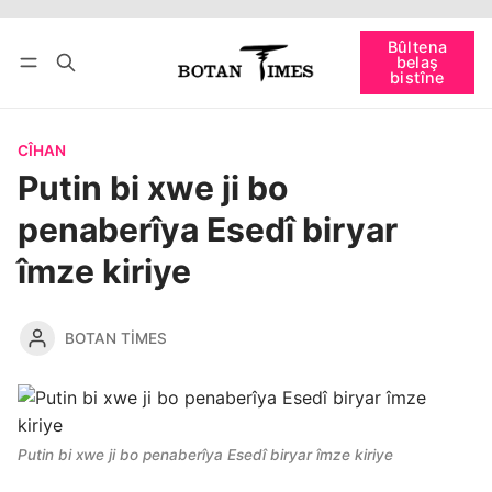
Têkevê
Bûltena belaş bistîne
Bûltena
belaş
bişopîne
bistîne
CÎHAN
Putin bi xwe ji bo
penaberîya Esedî biryar
îmze kiriye
BOTAN TIMES
Putin bi xwe ji bo penaberîya Esedî biryar îmze kiriye