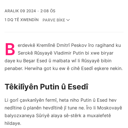
ARALIK 09 2024
2:08 ÖS
1 DQ TÊ XWENDIN
PARVE BIKE
B
erdevkê Kremlînê Dmitrî Peskov îro ragihand ku
Serokê Rûsyayê Vladimir Putin bi xwe biryar
daye ku Beşar Esed û malbata wî li Rûsyayê bibin
penaber. Herwiha got ku ew ê cihê Esedî eşkere nekin.
Têkilîyên Putin û Esedî
Li gorî çavkanîyên fermî, heta niho Putin û Esed hev
nedîtine û planên hevdîtinê jî tune ne. Îro li Moskovayê
balyozxaneya Sûriyê alaya sê-stêrk a muxalefetê
hildaye.