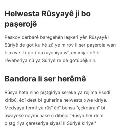
Helwesta Rûsyayê ji bo
paşerojê
Peskov derbarê baregehên leşkerî yên Rûsyayê li
Sûriyê de got ku hê zû ye mirov li ser paşeroja wan
biaxive. Li gorî daxuyanîya wî, ev mijar dê bi
rêveberîya nû ya Sûriyê re bê gotûbêjkirin.
Bandora li ser herêmê
Rûsya heta niho piştgirîya sereke ya rejîma Esedî
kiribû, êdî dest bi guherîna helwesta xwe kiriye.
Medyaya fermî ya rûsî êdî behsa "çekdaran" bi
awayekê neyînî nake û dibêje "Rûsya her dem
piştgirîya çareserîya siyasî li Sûriyê kiriye."