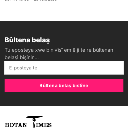
Bûltena belaş
Tu eposteya xwe binivîsî em ê ji te re bûltenan
belaşî bişînin...
Bûltena belaş bistîne