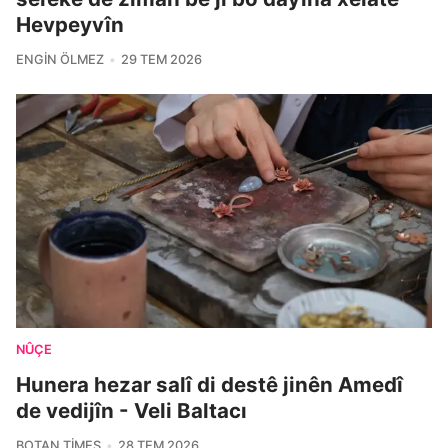
Hevpeyvîn
ENGIN ÖLMEZ
29 TEM 2026
NÛÇE
Hunera hezar salî di destê jinên Amedî
de vedijîn - Veli Baltacı
BOTAN TIMES
28 TEM 2026