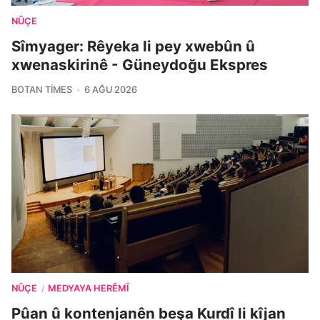
NÛÇE
Sîmyager: Rêyeka li pey xwebûn û
xwenaskirinê - Güneydoğu Ekspres
BOTAN TIMES
6 AĞU 2026
NÛÇE
MEDYAYA HERÊMÎ
/
Pûan û kontenjanên beşa Kurdî li kîjan