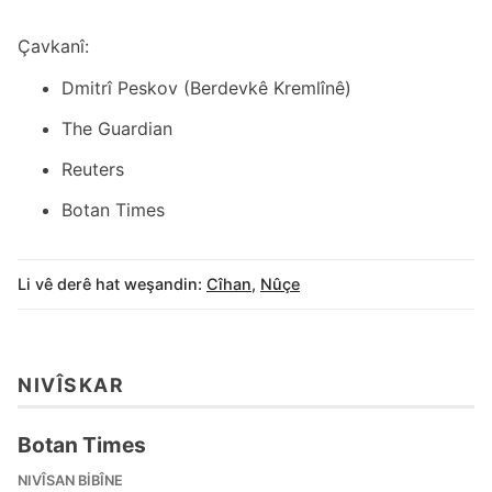
Çavkanî:
Dmitrî Peskov (Berdevkê Kremlînê)
The Guardian
Reuters
Botan Times
Li vê derê hat weşandin:
Cîhan
,
Nûçe
NIVÎSKAR
Botan Times
NIVÎSAN BIBÎNE