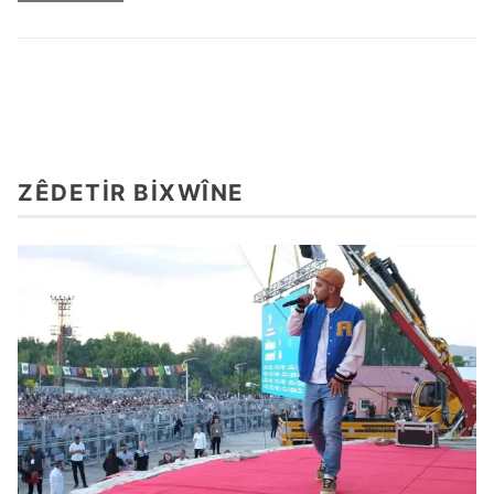
ZÊDETIR BIXWÎNE