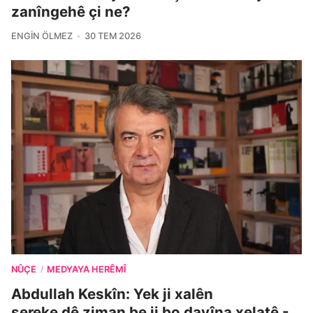
zanîngehê çi ne?
ENGIN ÖLMEZ
30 TEM 2026
NÛÇE
MEDYAYA HERÊMÎ
/
Abdullah Keskîn: Yek ji xalên
sereke dê ziman be ji bo dayîna xelatê -