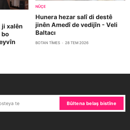
NÛÇE
Hunera hezar salî di destê
jinên Amedî de vedijîn - Veli
ji xalên
Baltacı
i bo
eyvîn
BOTAN TIMES
28 TEM 2026
Bûltena belaş bistîne