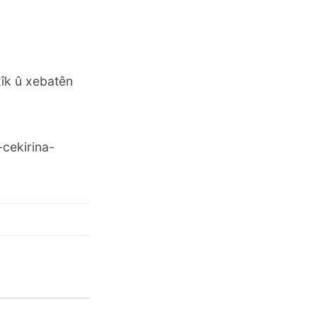
zîk û xebatên
cekirina-