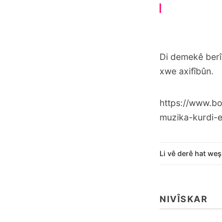
Di demekê berî
xwe axifîbûn.
https://www.bo
muzika-kurdi-e
Li vê derê hat weş
NIVÎSKAR