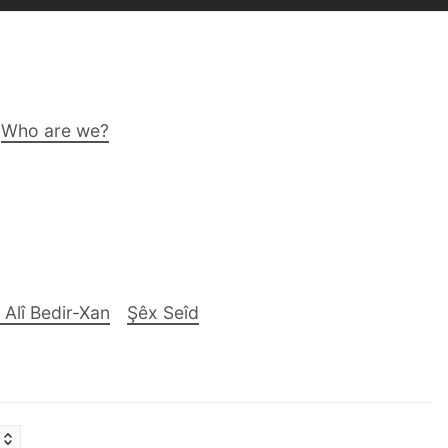
Who are we?
 Alî Bedir-Xan
Şêx Seîd