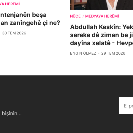
YA HERÊMÎ
ontenjanên beşa
NÛÇE
MEDYAYA HERÊMÎ
/
îjan zanîngehê çi ne?
Abdullah Keskîn: Yek 
30 TEM 2026
sereke dê ziman be j
dayîna xelatê - Hevp
ENGIN ÖLMEZ
29 TEM 2026
bişînin...