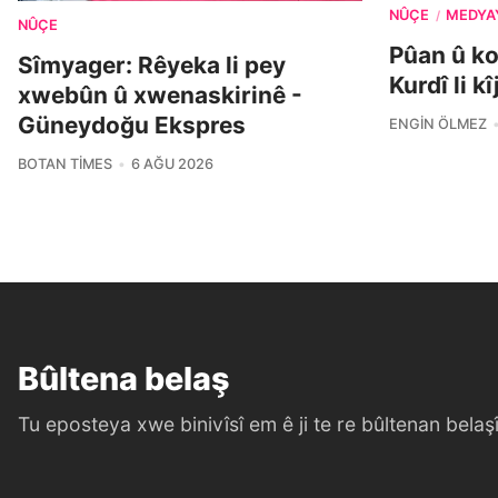
NÛÇE
MEDYA
/
NÛÇE
Pûan û k
Sîmyager: Rêyeka li pey
Kurdî li k
xwebûn û xwenaskirinê -
Güneydoğu Ekspres
ENGIN ÖLMEZ
BOTAN TIMES
6 AĞU 2026
Bûltena belaş
Tu eposteya xwe binivîsî em ê ji te re bûltenan belaşî 