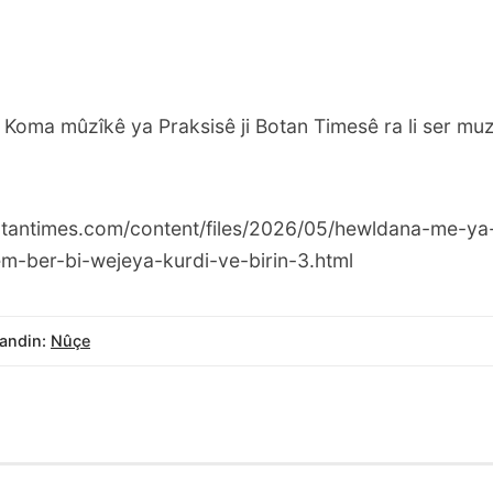
 Koma mûzîkê ya Praksisê ji Botan Timesê ra li ser mu
tantimes.com/content/files/2026/05/hewldana-me-ya-
m-ber-bi-wejeya-kurdi-ve-birin-3.html
andin:
Nûçe