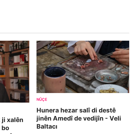
NÛÇE
Hunera hezar salî di destê
jinên Amedî de vedijîn - Veli
ji xalên
Baltacı
i bo