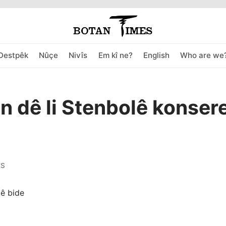
Destpêk
Nûçe
Nivîs
Em kî ne?
English
Who are we
 dê li Stenbolê konser
ES