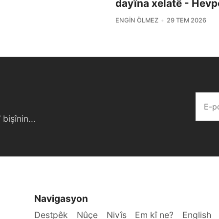
dayîna xelatê - Hevp
ENGIN ÖLMEZ
29 TEM 2026
bişînin...
Navigasyon
Destpêk
Nûçe
Nivîs
Em kî ne?
English