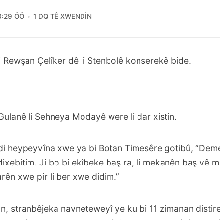
0:29 ÖÖ
1 DQ TÊ XWENDIN
j Rewşan Çelîker dê li Stenbolê konserekê bide.
ulanê li Sehneya Modayê were li dar xistin.
di
heypeyvîna xwe ya bi Botan Timesê
re gotibû, “Deme
ixebitim. Ji bo bi ekîbeke baş ra, li mekanên baş vê m
rên xwe pir li ber xwe didim.”
, stranbêjeka navneteweyî ye ku bi 11 zimanan distire.