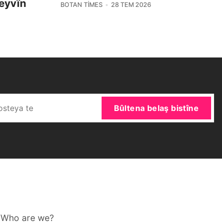
eyvîn
BOTAN TIMES
28 TEM 2026
Bûltena belaş bistîne
Who are we?