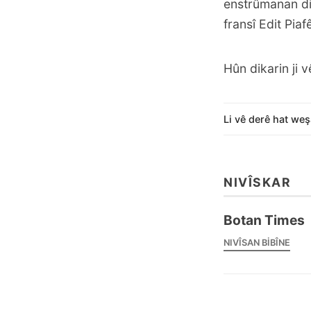
enstrûmanan di
fransî Edit Piaf
Hûn dikarin ji v
Li vê derê hat weş
NIVÎSKAR
Botan Times
NIVÎSAN BIBÎNE