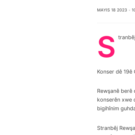
MAYIS 18 2023
1
S
tranbê
Konser dê 19ê G
Rewşanê berê 
konserên xwe d
bigihînim guhda
Stranbêj Rewşan