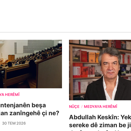
YA HERÊMÎ
ontenjanên beşa
NÛÇE
MEDYAYA HERÊMÎ
/
îjan zanîngehê çi ne?
Abdullah Keskîn: Yek 
30 TEM 2026
sereke dê ziman be j