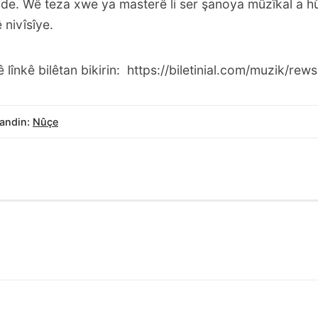
de. Wê teza xwe ya masterê li ser şanoya mûzîkal a 
ê nivîsîye.
ê lînkê bilêtan bikirin:
https://biletinial.com/muzik/rew
andin:
Nûçe