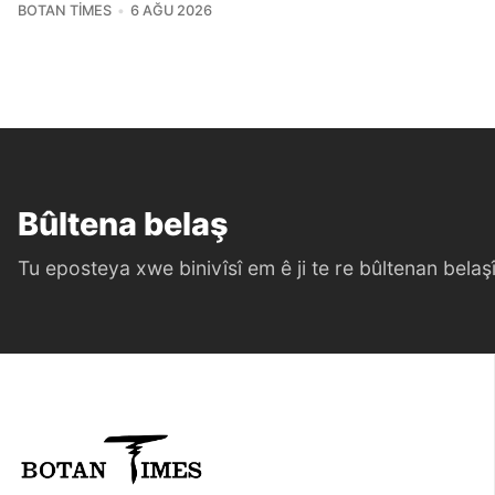
BOTAN TIMES
6 AĞU 2026
Bûltena belaş
Tu eposteya xwe binivîsî em ê ji te re bûltenan belaşî 