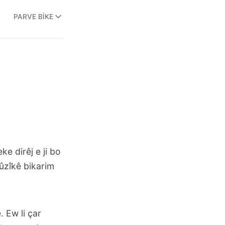
PARVE BIKE
ke dirêj e ji bo
ûzîkê bikarim
 Ew li çar