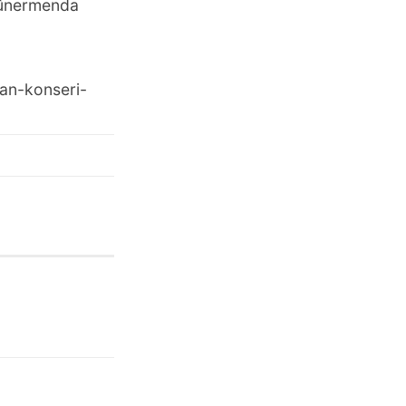
hûnermenda
san-konseri-