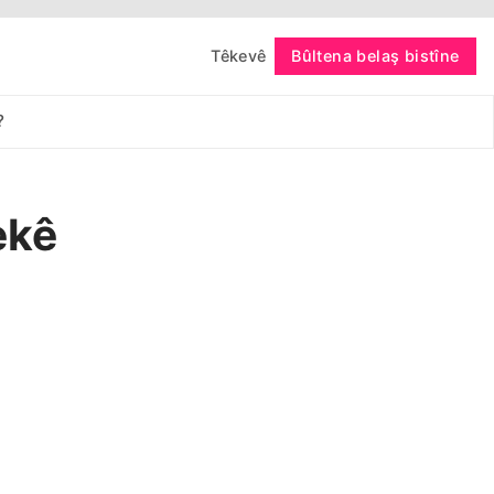
Têkevê
Bûltena belaş bistîne
bişopîne
?
ekê