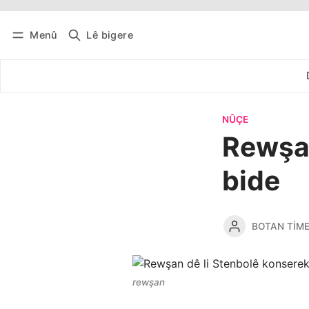
Menû
Lê bigere
Têkevê
Bûltena belaş bistîne
NÛÇE
Rewşan
bide
BOTAN TIM
rewşan