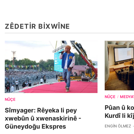
ZÊDETIR BIXWÎNE
NÛÇE
MEDYA
/
NÛÇE
Pûan û k
Sîmyager: Rêyeka li pey
Kurdî li k
xwebûn û xwenaskirinê -
Güneydoğu Ekspres
ENGIN ÖLMEZ