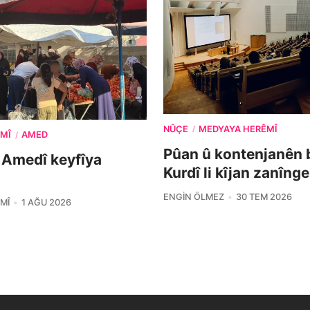
NÛÇE
MEDYAYA HERÊMÎ
/
MÎ
AMED
/
Pûan û kontenjanên 
 Amedî keyfîya
Kurdî li kîjan zanîng
ENGIN ÖLMEZ
30 TEM 2026
MÎ
1 AĞU 2026