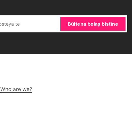
Bûltena belaş bistîne
Who are we?