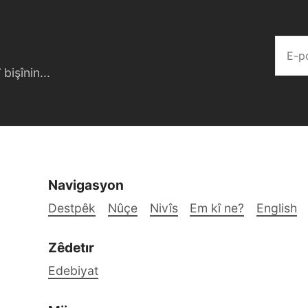
bişînin...
Navigasyon
Destpêk
Nûçe
Nivîs
Em kî ne?
English
Zêdetır
Edebiyat