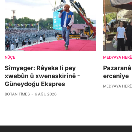
NÛÇE
MEDYAYA HERÊ
Sîmyager: Rêyeka li pey
Pazaranê
xwebûn û xwenaskirinê -
ercanîye
Güneydoğu Ekspres
MEDYAYA HERÊ
BOTAN TIMES
6 AĞU 2026