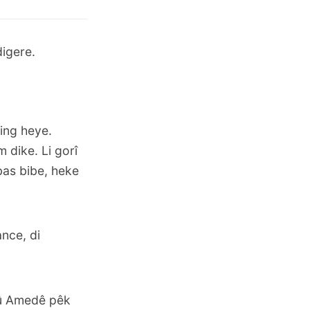
digere.
ing heye.
dike. Li gorî
bas bibe, heke
nce, di
 û Amedê pêk