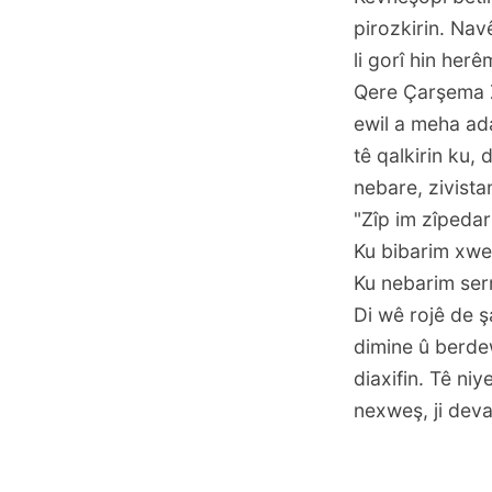
pirozkirin. Nav
li gorî hin he
Qere Çarşema Z
ewil a meha ad
tê qalkirin ku,
nebare, zivist
"Zîp im zîpedar
Ku bibarim xwe
Ku nebarim ser
Di wê rojê de şa
dimine û berdew
diaxifin. Tê ni
nexweş, ji dev