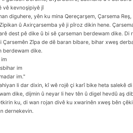
ê vê kevnoşipiyê jî
rêman diguhere, yên ku mina Qereçarşem, Çarsema Reş,
ipikan û Axirçarsemba yê ji pîroz dikin hene. Çarsem
arê dest pê dike û bi sê çarseman berdewam dike. Di r
 di Çarsemên Zîpa de dê baran bibare, bihar xweş derb
an berdewam dike.
 im
sbihar im
madar im."
hiyan li dar dixin, kî wê rojê çi karî bike heta salekê di
am dike, dijmin û neyar li hev tên û digel hevdû aş dib
yetkirin ku, di wan rojan divê ku xwarinên xweş bên çêk
an dernekevin.