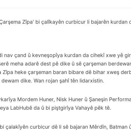
 'Çarşema Zîpa' bi çalîkayên curbicur li bajarên kurdan 
i nav çand û kevneşopîya kurdan da cihekî xwe yê gir
erê meha adarê dest pê dike û sê çarşeman berdewam 
a Zîpa heke çarşeman baran bibare dê bihar xweş der
 dewam dike. Wan rojan şahî tên lidarxistin.
evkarîya Mordem Huner, Nisk Huner û Şaneşin Performa
eya LabHubê da û bi piştgirîya Vahayê pêk tê.
bi çalakîyên curbicur dê li sê bajaran Mêrdîn, Batman