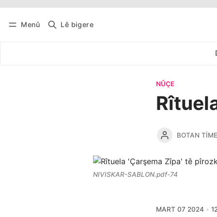
Menû
Lê bigere
Têkevê
Bûltena belaş bistîne
NÛÇE
Rîtuel
BOTAN TIM
NIVISKAR-SABLON.pdf-74
MART 07 2024
1