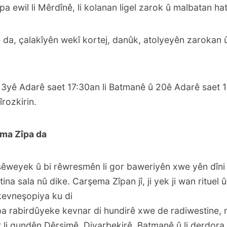
a ewil li Mêrdînê, li kolanan ligel zarok û malbatan hat
 da, çalakîyên wekî kortej, danûk, atolyeyên zarokan 
yê Adarê saet 17:30an li Batmanê û 20ê Adarê saet 17:
rozkirin.
ma Zîpa da
 şêweyek û bi rêwresmên li gor baweriyên xwe yên dîni 
ina sala nû dike. Carşema Zîpan jî, ji yek ji wan rituel 
 kevneşopiya ku di
pa rabirdûyeke kevnar di hundirê xwe de radiwestine, 
 li gundên Dêrsimê, Diyarbekirê, Batmanê û li derdora