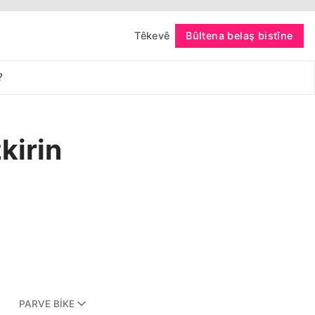
Têkevê
Bûltena belaş bistîne
bişopîne
?
kirin
PARVE BIKE