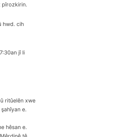
 pîrozkirin.
û hwd. cih
30an jî li
û ritûelên xwe
û şahîyan e.
ne hêsan e.
 Mêrdinê tê