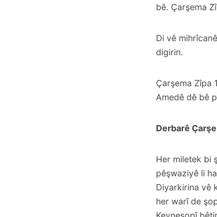
bê. Çarşema Zîp
Di vê mihrîcanê
digirin.
Çarşema Zîpa 13
Amedê dê bê pî
Derbarê Çarşe
Her miletek bi
pêşwaziyê li hat
Diyarkirina vê
her warî de şo
Kevneşopî bêtir