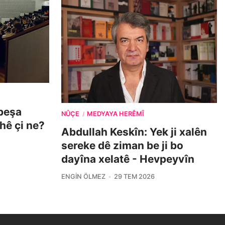
beşa
NÛÇE
MEDYAYA HERÊMÎ
/
ehê çi ne?
Abdullah Keskîn: Yek ji xalên
sereke dê ziman be ji bo
dayîna xelatê - Hevpeyvîn
ENGIN ÖLMEZ
29 TEM 2026