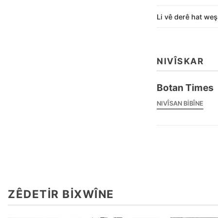
Li vê derê hat weş
NIVÎSKAR
Botan Times
NIVÎSAN BIBÎNE
ZÊDETIR BIXWÎNE