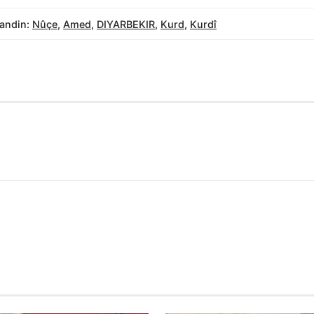
andin:
Nûçe
,
Amed
,
DIYARBEKIR
,
Kurd
,
Kurdî