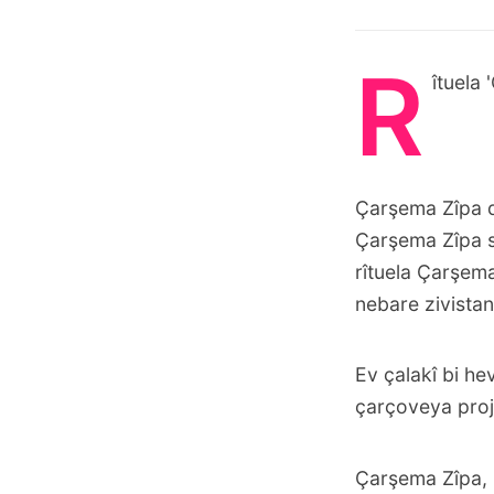
R
îtuela
Çarşema Zîpa d
Çarşema Zîpa s
rîtuela Çarşem
nebare zivistan
Ev çalakî bi h
çarçoveya proj
Çarşema Zîpa, 