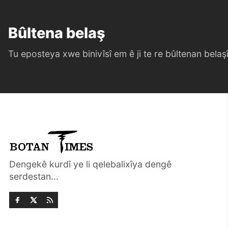
Bûltena belaş
Tu eposteya xwe binivîsî em ê ji te re bûltenan belaşî 
Dengekê kurdî ye li qelebalixîya dengê
serdestan...