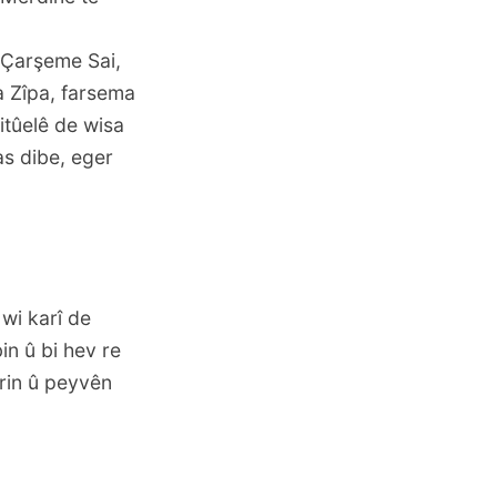
 Çarşeme Sai,
a Zîpa, farsema
itûelê de wisa
as dibe, eger
 wi karî de
in û bi hev re
irin û peyvên