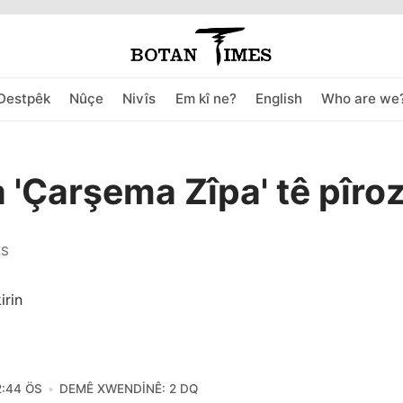
Destpêk
Nûçe
Nivîs
Em kî ne?
English
Who are we
a 'Çarşema Zîpa' tê pîroz
ES
2:44 ÖS
DEMÊ XWENDINÊ: 2 DQ