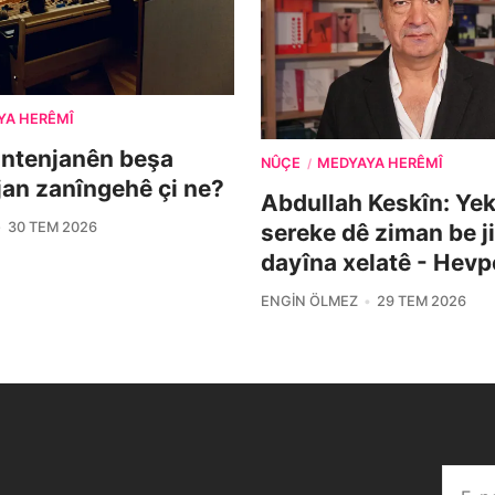
YA HERÊMÎ
ontenjanên beşa
NÛÇE
MEDYAYA HERÊMÎ
/
îjan zanîngehê çi ne?
Abdullah Keskîn: Yek 
30 TEM 2026
sereke dê ziman be j
dayîna xelatê - Hevp
ENGIN ÖLMEZ
29 TEM 2026