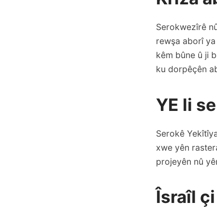
Serokwezîrê nû
rewşa aborî ya 
kêm bûne û ji b
ku dorpêçên abo
YE li se
Serokê Yekîtîy
xwe yên rastera
projeyên nû yê
Îsraîl ç