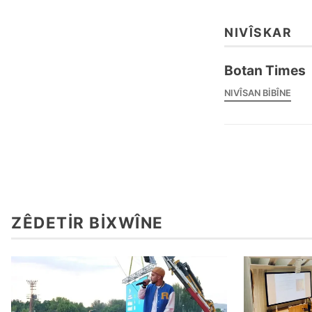
NIVÎSKAR
Botan Times
NIVÎSAN BIBÎNE
ZÊDETIR BIXWÎNE