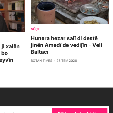
NÛÇE
Hunera hezar salî di destê
jinên Amedî de vedijîn - Veli
ji xalên
Baltacı
i bo
eyvîn
BOTAN TIMES
28 TEM 2026