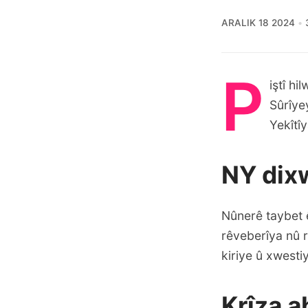
ARALIK 18 2024
P
iştî h
Sûrîye
Yekîtî
NY dixw
Nûnerê taybet 
rêveberîya nû r
kiriye û xwestiy
Krîza a