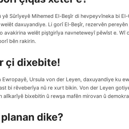
 yê Sûrîyeyê Mihemed El-Beşîr di hevpeyvîneka bi El-
welêt daxuyandiye. Li gorî El-Beşîr, rezervên pereyên 
o avakirina welêt piştgirîya navneteweyî pêwîst e. Wî 
rî bên rakirin.
r çi dixebite!
a Ewropayê, Ursula von der Leyen, daxuyandiye ku ew 
st bi rêveberîya nû re xurt bikin. Von der Leyen gotiye
n alîkarîyê bixebitin û rewşa mafên mirovan û demokras
i planan dike?