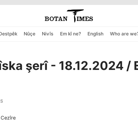
Destpêk
Nûçe
Nivîs
Em kî ne?
English
Who are we
îska şerî - 18.12.2024 / 
ES