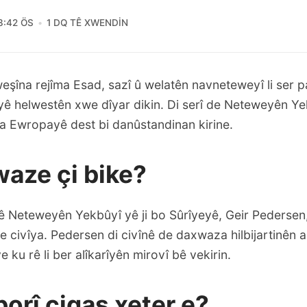
3:42 ÖS
1 DQ TÊ XWENDIN
ilweşîna rejîma Esad, sazî û welatên navneteweyî li ser 
yê helwestên xwe dîyar dikin. Di serî de Neteweyên Ye
ya Ewropayê dest bi danûstandinan kirine.
aze çi bike?
ê Neteweyên Yekbûyî yê ji bo Sûrîyeyê, Geir Pedersen,
e civîya. Pedersen di civînê de daxwaza hilbijartinên a
e ku rê li ber alîkarîyên mirovî bê vekirin.
borî çiqas xeter e?