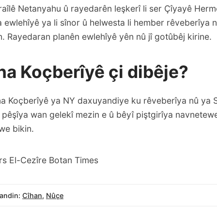
aîlê Netanyahu û rayedarên leşkerî li ser Çîyayê Herm
 ewlehîyê ya li sînor û helwesta li hember rêveberîya 
n. Rayedaran planên ewlehîyê yên nû jî gotûbêj kirine.
na Koçberîyê çi dibêje?
na Koçberîyê ya NY daxuyandiye ku rêveberîya nû ya 
li pêşîya wan gelekî mezin e û bêyî piştgirîya navnetew
we bikin.
rs El-Cezîre Botan Times
andin:
Cîhan
,
Nûçe