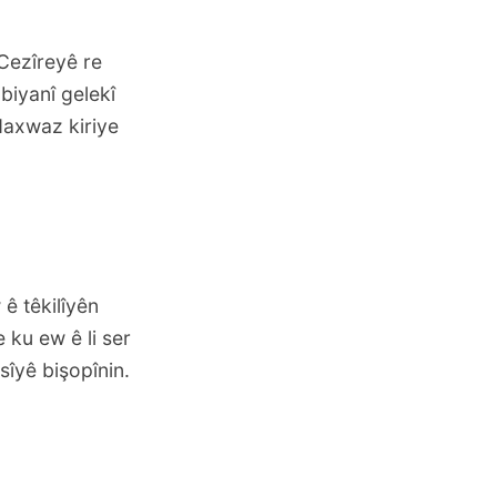
Cezîreyê re
biyanî gelekî
daxwaz kiriye
ê têkilîyên
 ku ew ê li ser
îyê bişopînin.