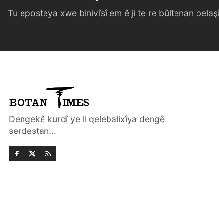
Tu eposteya xwe binivîsî em ê ji te re bûltenan belaşî 
Dengekê kurdî ye li qelebalixîya dengê
serdestan...