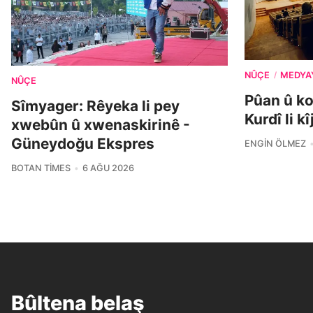
NÛÇE
MEDYA
/
NÛÇE
Pûan û k
Sîmyager: Rêyeka li pey
Kurdî li k
xwebûn û xwenaskirinê -
Güneydoğu Ekspres
ENGIN ÖLMEZ
BOTAN TIMES
6 AĞU 2026
Bûltena belaş