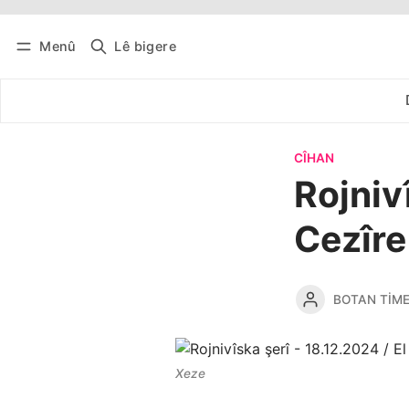
Menû
Lê bigere
Têkevê
Bûltena belaş bistîne
CÎHAN
Rojniv
Cezîre
BOTAN TIM
Xeze