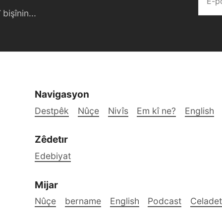
bişînin...
Navigasyon
Destpêk
Nûçe
Nivîs
Em kî ne?
English
Zêdetır
Edebiyat
Mijar
Nûçe
bername
English
Podcast
Celadet