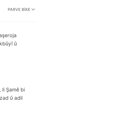
PARVE BIKE
paşeroja
kbûyî û
 li Şamê bi
zad û adil