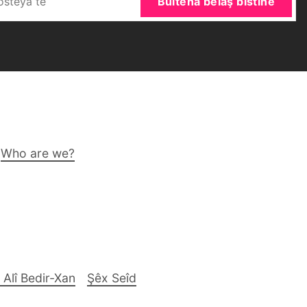
Bûltena belaş bistîne
Who are we?
 Alî Bedir-Xan
Şêx Seîd