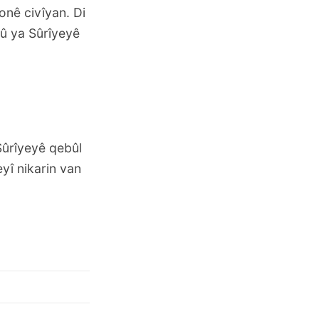
onê civîyan. Di
nû ya Sûrîyeyê
Sûrîyeyê qebûl
eyî nikarin van