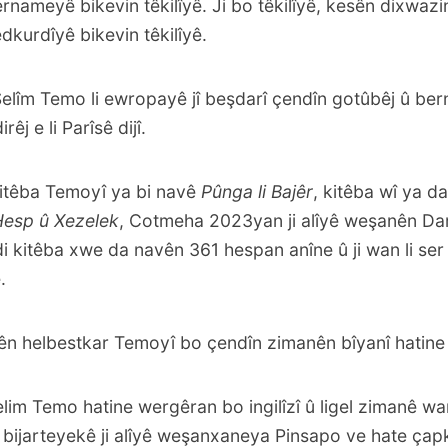
ameyê bikevin têkilîyê. Ji bo têkilîyê, kesên dixwazin,
dkurdî
yê bikevin têkilîyê.
 Selîm Temo li ewropayê jî beşdarî çendîn gotûbêj û b
êj e li Parîsê dijî.
kitêba Temoyî ya bi navê
Pûnga li Bajêr
, kitêba wî ya d
Hesp û Xezelek
, Cotmeha 2023yan ji alîyê weşanên Da
di kitêba xwe da navên 361 hespan anîne û ji wan li se
.
ên helbestkar Temoyî bo çendîn zimanên bîyanî hatine
lim Temo hatine wergêran bo ingilîzî û ligel zimanê w
bijarteyekê ji alîyê weşanxaneya Pinsapo ve hate çapk