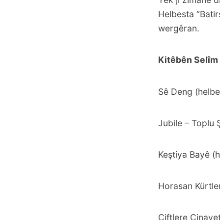
Helbesta “Batir
wergêran.
Kitêbên Selîm
Sê Deng (helbe
Jubile – Toplu Ş
Keştiya Bayê (h
Horasan Kürtler
Çiftlere Cinaye