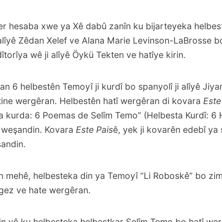
ser hesaba xwe ya Xê dabû zanîn ku bijarteyeka helbes
 alîyê Zêdan Xelef ve Alana Marie Levinson-LaBrosse bo 
torîya wê ji alîyê Öykü Tekten ve hatîye kirin.
 6 helbestên Temoyî ji kurdî bo spanyolî ji alîyê Jiya
tine wergêran. Helbestên hatî wergêran di kovara
Este
a kurda: 6 Poemas de Selîm Temo
” (Helbesta Kurdî: 6 
 weşandin. Kovara
Este Pais
ê, yek ji kovarên edebî ya
şandin.
 mehê, helbesteka din ya Temoyî “Li Roboskê” bo zima
igez ve hate wergêran.
in yê ku helbesteka helbestkar Selîm Temo bo hatî werg