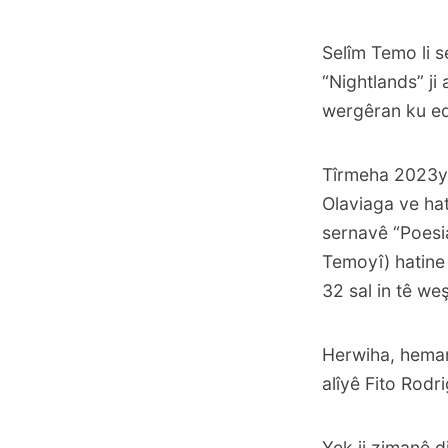
Selîm Temo li 
“Nightlands” ji
wergêran ku edî
Tîrmeha 2023yan
Olaviaga ve ha
sernavê “
Poesi
Temoyî) hatine
32 sal in tê we
Herwiha, heman
alîyê Fito Rodr
Yek ji zimanê d