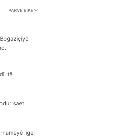
PARVE BIKE
 Boğaziçiyê
mo.
î, tê
Bodur saet
rnameyê ligel