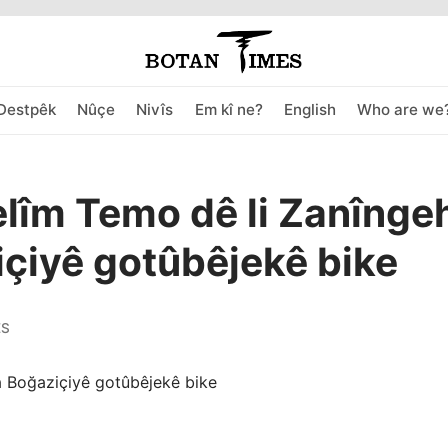
Destpêk
Nûçe
Nivîs
Em kî ne?
English
Who are we
elîm Temo dê li Zanînge
çiyê gotûbêjekê bike
ES