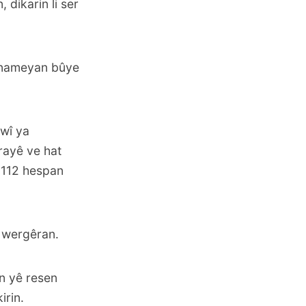
 dikarin li ser
ernameyan
bûye
awî ya
rayê ve hat
r 112 hespan
 wergêran.
an yê resen
irin.