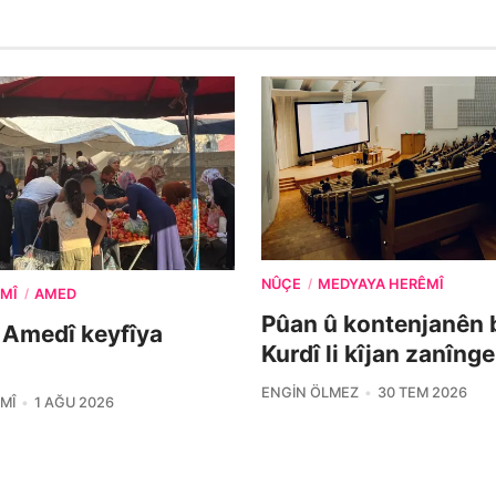
NÛÇE
MEDYAYA HERÊMÎ
/
MÎ
AMED
/
Pûan û kontenjanên 
 Amedî keyfîya
Kurdî li kîjan zanîng
ENGIN ÖLMEZ
30 TEM 2026
MÎ
1 AĞU 2026