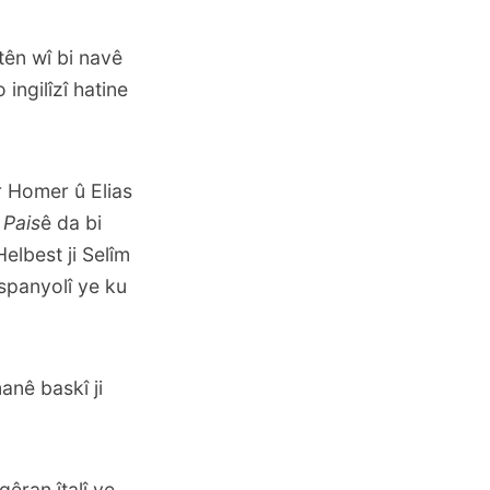
tên wî bi navê
ingilîzî hatine
r Homer û Elias
 Pais
ê da bi
Helbest ji Selîm
 spanyolî ye ku
nê baskî ji
êran îtalî ye.