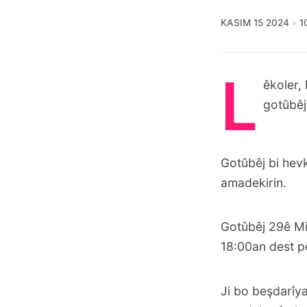
KASIM 15 2024
1
L
êkoler,
gotûbêj
Gotûbêj bi hev
amadekirin.
Gotûbêj 29ê Mi
18:00an dest p
Ji bo beşdarîy