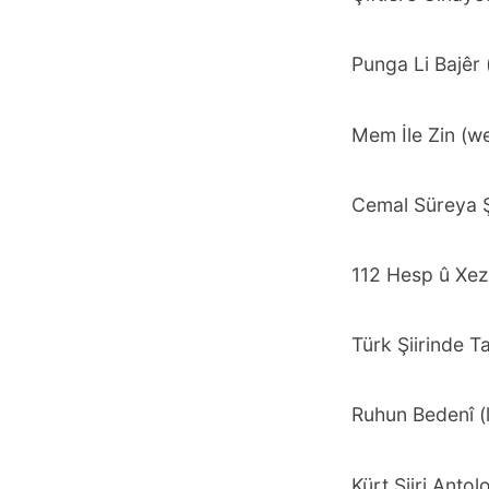
Punga Li Bajêr 
Mem İle Zin (w
Cemal Süreya Ş
112 Hesp û Xez
Türk Şiirinde Ta
Ruhun Bedenî (l
Kürt Şiiri Antolo