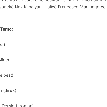
sonekê Nav Kunciyan” ji alîyê Francesco Marilungo ve b
 Temo:
st)
iirler
elbest)
i (dîrok)
t Dersleri (roman)