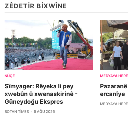
ZÊDETIR BIXWÎNE
NÛÇE
MEDYAYA HERÊ
Sîmyager: Rêyeka li pey
Pazaranê
xwebûn û xwenaskirinê -
ercanîye
Güneydoğu Ekspres
MEDYAYA HERÊ
BOTAN TIMES
6 AĞU 2026