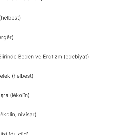
(helbest)
ergêr)
iirinde Beden ve Erotizm (edebîyat)
elek (helbest)
şra (lêkolîn)
êkolîn, nivîsar)
jisi (du cîld)