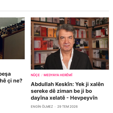
beşa
NÛÇE
MEDYAYA HERÊMÎ
/
ehê çi ne?
Abdullah Keskîn: Yek ji xalên
sereke dê ziman be ji bo
dayîna xelatê - Hevpeyvîn
ENGIN ÖLMEZ
29 TEM 2026