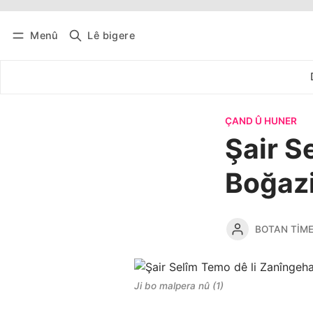
Menû
Lê bigere
Têkevê
Bûltena belaş bistîne
ÇAND Û HUNER
Şair S
Boğazi
BOTAN TIM
Ji bo malpera nû (1)