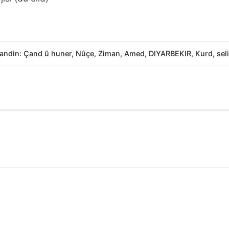
andin:
Çand û huner
,
Nûçe
,
Ziman
,
Amed
,
DIYARBEKIR
,
Kurd
,
sel