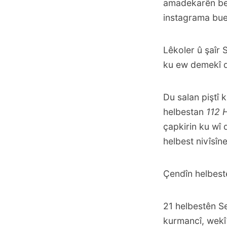
amadekarên bern
instagrama
bue
Lêkoler û şaîr
ku ew demekî dir
Du salan piştî 
helbestan
112 
çapkirin ku wî 
helbest nivîsîne
Çendîn helbest
21 helbestên Se
kurmancî, wekî 