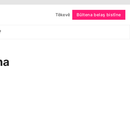
Têkevê
Bûltena belaş bistîne
bişopîne
?
ha