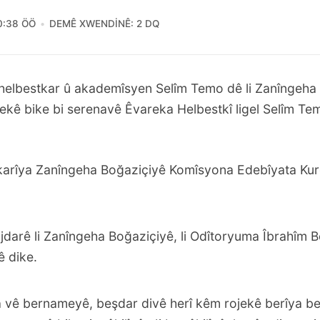
0:38 ÖÖ
DEMÊ XWENDINÊ: 2 DQ
 helbestkar û akademîsyen Selîm Temo dê li Zanîngeha
ekê bike bi serenavê Êvareka Helbestkî ligel Selîm Te
karîya Zanîngeha Boğaziçiyê Komîsyona Edebîyata Kurd
jdarê li Zanîngeha Boğaziçiyê, li Odîtoryuma Îbrahîm 
ê dike.
a vê bernameyê, beşdar divê herî kêm rojekê berîya be