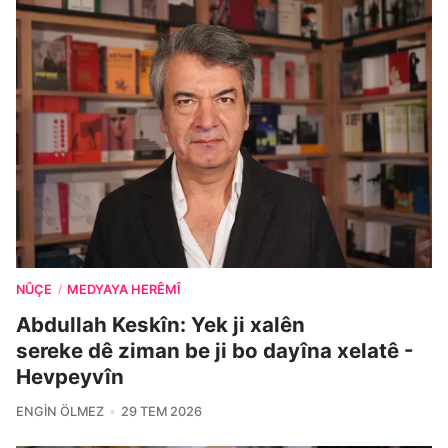
NÛÇE
MEDYAYA HERÊMÎ
/
Abdullah Keskîn: Yek ji xalên
sereke dê ziman be ji bo dayîna xelatê -
Hevpeyvîn
ENGIN ÖLMEZ
29 TEM 2026