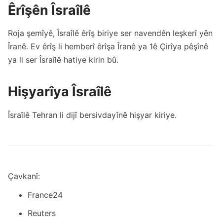
Êrîşên Îsraîlê
Roja şemîyê, Îsraîlê êrîş biriye ser navendên leşkerî yên
Îranê. Ev êrîş li hemberî êrîşa Îranê ya 1ê Çirîya pêşînê
ya li ser Îsraîlê hatiye kirin bû.
Hişyarîya Îsraîlê
Îsraîlê Tehran li dijî bersivdayînê hişyar kiriye.
Çavkanî:
France24
Reuters