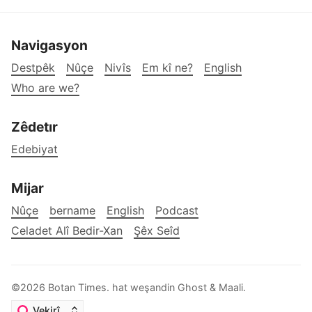
Navigasyon
Destpêk
Nûçe
Nivîs
Em kî ne?
English
Who are we?
Zêdetır
Edebiyat
Mijar
Nûçe
bername
English
Podcast
Celadet Alî Bedir-Xan
Şêx Seîd
©2026
Botan Times
.
hat weşandin
Ghost
&
Maali
.