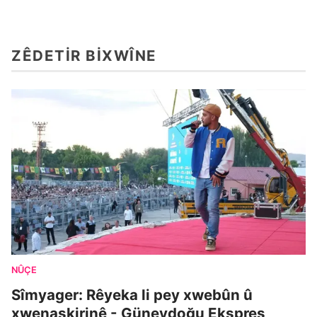
ZÊDETIR BIXWÎNE
NÛÇE
Sîmyager: Rêyeka li pey xwebûn û
xwenaskirinê - Güneydoğu Ekspres