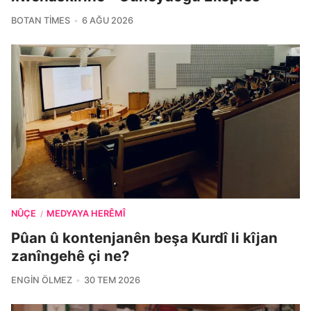
BOTAN TIMES
6 AĞU 2026
NÛÇE
MEDYAYA HERÊMÎ
/
Pûan û kontenjanên beşa Kurdî li kîjan
zanîngehê çi ne?
ENGIN ÖLMEZ
30 TEM 2026