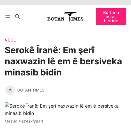
Têkevê
Bûltena belaş bistîne
Bûltena
belaş
bişopîne
bistîne
NÛÇE
Serokê Îranê: Em şerî
naxwazin lê em ê bersiveka
minasib bidin
BOTAN TIMES
Mesûd Pezeşkiyaan