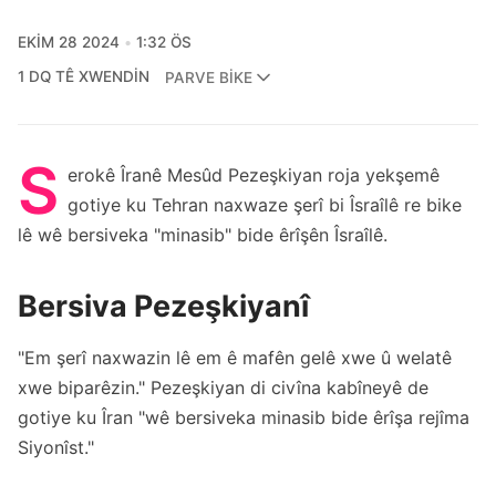
EKIM 28 2024
1:32 ÖS
1 DQ TÊ XWENDIN
PARVE BIKE
S
erokê Îranê Mesûd Pezeşkiyan roja yekşemê
gotiye ku Tehran naxwaze şerî bi Îsraîlê re bike
lê wê bersiveka "minasib" bide êrîşên Îsraîlê.
Bersiva Pezeşkiyanî
"Em şerî naxwazin lê em ê mafên gelê xwe û welatê
xwe biparêzin." Pezeşkiyan di civîna kabîneyê de
gotiye ku Îran "wê bersiveka minasib bide êrîşa rejîma
Siyonîst."