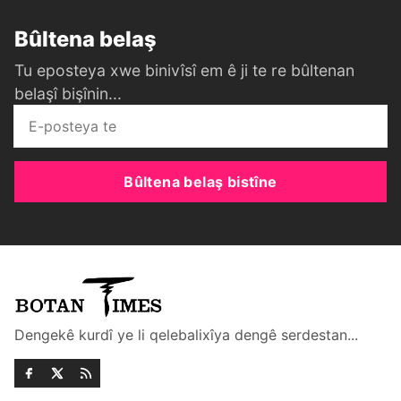
Bûltena belaş
Tu eposteya xwe binivîsî em ê ji te re bûltenan
belaşî bişînin...
Bûltena belaş bistîne
Dengekê kurdî ye li qelebalixîya dengê serdestan...