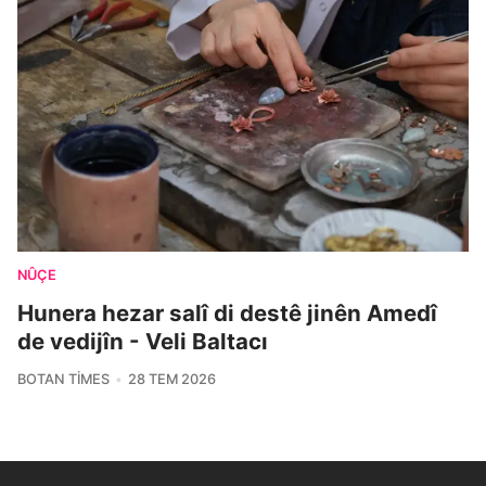
NÛÇE
Hunera hezar salî di destê jinên Amedî
de vedijîn - Veli Baltacı
BOTAN TIMES
28 TEM 2026