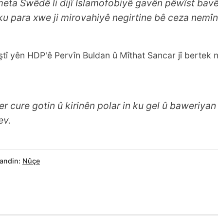
eta Swêdê li dijî Îslamofobiyê gavên pêwîst bavê
ku para xwe ji mirovahiyê negirtine bê ceza nemîni
î yên HDP'ê Pervîn Buldan û Mîthat Sancar jî bertek n
her cure gotin û kirinên polar in ku gel û baweriyan 
ev.
andin:
Nûçe