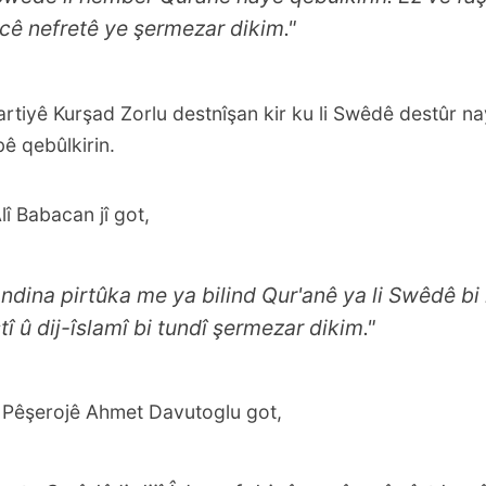
cê nefretê ye şermezar dikim."
rtiyê Kurşad Zorlu destnîşan kir ku li Swêdê destûr n
 qebûlkirin.
î Babacan jî got,
ndina pirtûka me ya bilind Qur'anê ya li Swêdê b
tî û dij-îslamî bi tundî şermezar dikim."
 Pêşerojê Ahmet Davutoglu got,