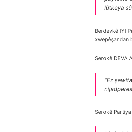
lûtkeya sû
Berdevkê IYI Pa
xwepêşandan bê
Serokê DEVA Al
"Ez şewita
nijadperes
Serokê Partiya