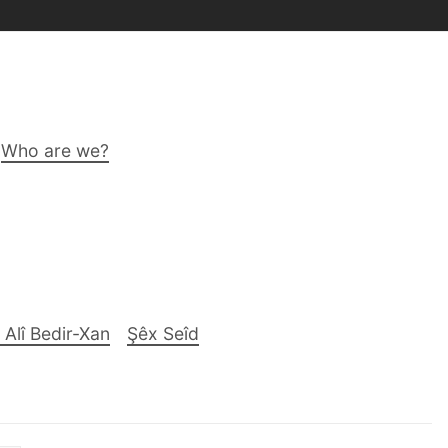
Who are we?
 Alî Bedir-Xan
Şêx Seîd