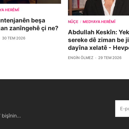
YA HERÊMÎ
ontenjanên beşa
NÛÇE
MEDYAYA HERÊMÎ
/
îjan zanîngehê çi ne?
Abdullah Keskîn: Yek 
30 TEM 2026
sereke dê ziman be j
dayîna xelatê - Hevp
ENGIN ÖLMEZ
29 TEM 2026
bişînin...