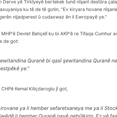
 Derve yê Tirkîyeyê bertekek tund nîşanî destûra çal
axuyaniya ku tê de tê gotin, "Ev kiryara hovane nîşane
vgerên nijadperest û cudaxwaz ên li Ewropayê ye."
 MHP'ê Devlet Bahçelî ku bi AKP'ê re Tifaqa Cumhur av
 de got:
ewitandina Quranê bi qasî şewitandina Quranê nef
estpêkê ye."
 CHPê Kemal Kiliçdaroglu jî got,
mirovane ya li hember sefaretxaneya me ya li Sto
Swêdê li hember Quranê nayê qebûlkirin. Ez vê fa