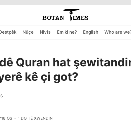
Destpêk
Nûçe
Nivîs
Em kî ne?
English
Who are we
dê Quran hat şewitandin
yerê kê çi got?
ES
:18 ÖS
1 DQ TÊ XWENDIN