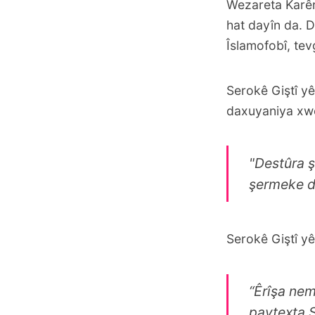
Wezareta Karên
hat dayîn da. D
Îslamofobî, te
Serokê Giştî yê
daxuyaniya xwe
"Destûra ş
şermeke d
Serokê Giştî yê
“Êrîşa ne
paytexta 