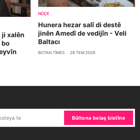
NÛÇE
Hunera hezar salî di destê
jinên Amedî de vedijîn - Veli
ji xalên
Baltacı
i bo
eyvîn
BOTAN TIMES
28 TEM 2026
Bûltena belaş bistîne