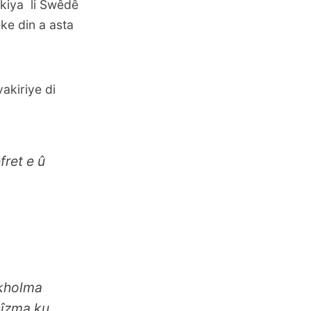
akiya li Swêdê
ke din a asta
akiriye di
ret e û
ckholma
şîzma ku