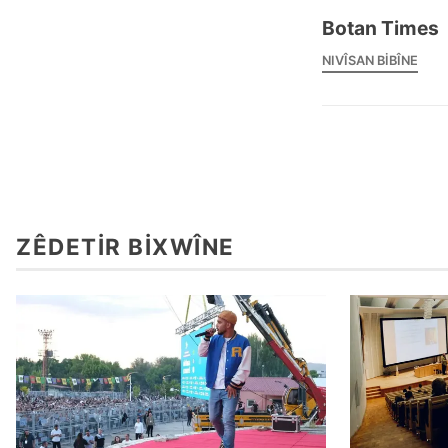
Botan Times
NIVÎSAN BIBÎNE
ZÊDETIR BIXWÎNE