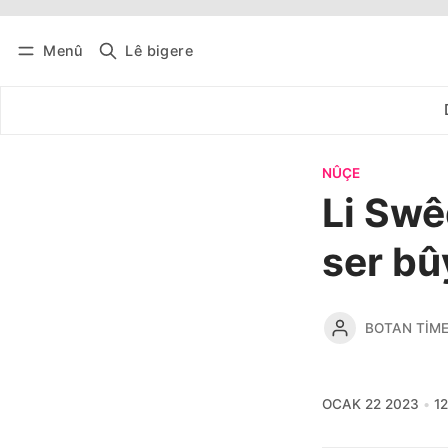
Menû
Lê bigere
Têkevê
Bûltena belaş bistîne
NÛÇE
Li Swê
ser bû
BOTAN TIM
OCAK 22 2023
12