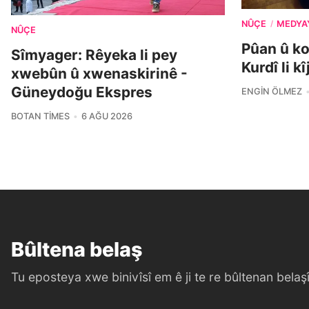
NÛÇE
MEDYA
/
NÛÇE
Pûan û k
Sîmyager: Rêyeka li pey
Kurdî li k
xwebûn û xwenaskirinê -
Güneydoğu Ekspres
ENGIN ÖLMEZ
BOTAN TIMES
6 AĞU 2026
Bûltena belaş
Tu eposteya xwe binivîsî em ê ji te re bûltenan belaşî 