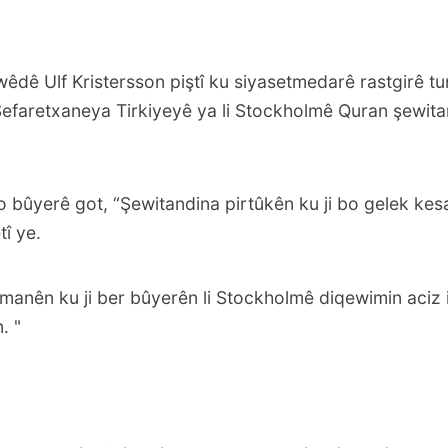
êdê Ulf Kristersson piştî ku siyasetmedarê rastgirê 
 Sefaretxaneya Tirkiyeyê ya li Stockholmê Quran şewit
bo bûyerê got, “Şewitandina pirtûkên ku ji bo gelek kes
î ye.
lmanên ku ji ber bûyerên li Stockholmê diqewimin aciz
. "