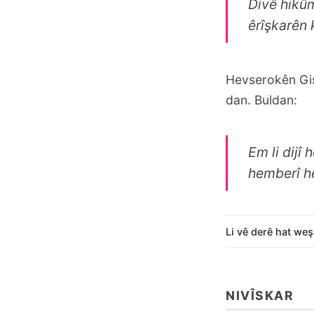
Divê hikûm
êrîşkarên 
Hevserokên Gişt
dan. Buldan:
Em li dijî 
hemberî h
Li vê derê hat weş
NIVÎSKAR