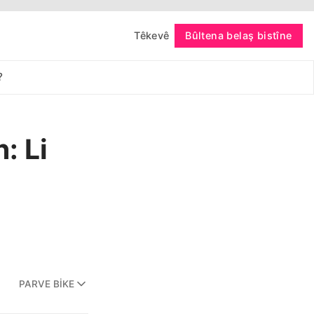
Têkevê
Bûltena belaş bistîne
bişopîne
?
: Li
PARVE BIKE