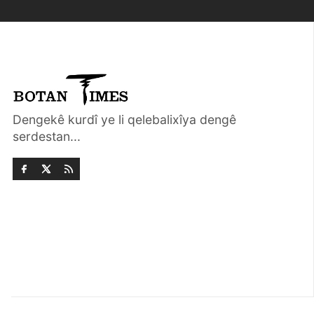
Dengekê kurdî ye li qelebalixîya dengê
serdestan...