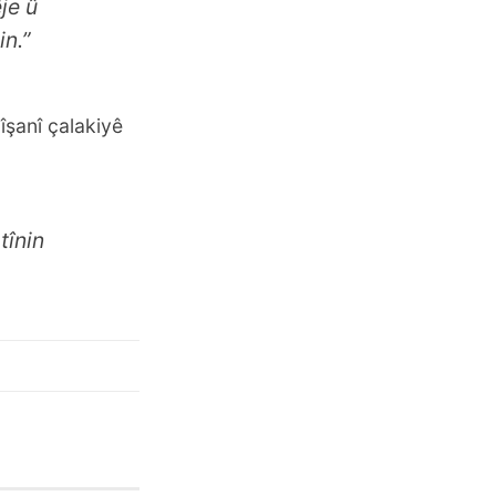
je û
n.”
îşanî çalakiyê
tînin