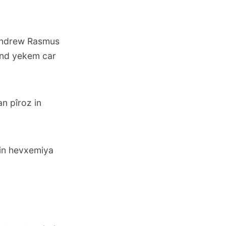
tundrew Rasmus
and yekem car
an pîroz in
 in hevxemiya