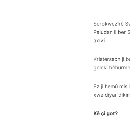
Serokwezîrê Sw
Paludan li ber
axivî.
Kristersson ji 
gelekî bêhurmet
Ez ji hemû misi
xwe dîyar dikim
Kê çi got?