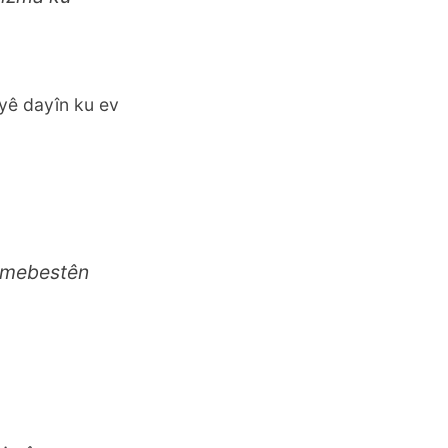
ayê dayîn ku ev
i mebestên