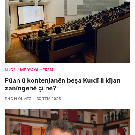
NÛÇE
MEDYAYA HERÊMÎ
/
Pûan û kontenjanên beşa Kurdî li kîjan
zanîngehê çi ne?
ENGIN ÖLMEZ
30 TEM 2026