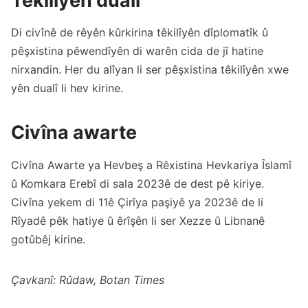
Têkilîyên dualî
Di civînê de rêyên kûrkirina têkilîyên dîplomatîk û
pêşxistina pêwendîyên di warên cida de jî hatine
nirxandin. Her du alîyan li ser pêşxistina têkilîyên xwe
yên dualî li hev kirine.
Civîna awarte
Civîna Awarte ya Hevbeş a Rêxistina Hevkariya Îslamî
û Komkara Erebî di sala 2023ê de dest pê kiriye.
Civîna yekem di 11ê Çirîya paşiyê ya 2023ê de li
Rîyadê pêk hatiye û êrîşên li ser Xezze û Libnanê
gotûbêj kirine.
Çavkanî: Rûdaw, Botan Times