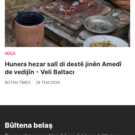
NÛÇE
Hunera hezar salî di destê jinên Amedî
de vedijîn - Veli Baltacı
BOTAN TIMES
28 TEM 2026
Bûltena belaş