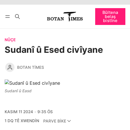
Têkevê
Bûltena belaş bistîne
Bûltena
belaş
bişopîne
bistîne
NÛÇE
Sudanî û Esed civîyane
BOTAN TIMES
Sudanî û Easd
KASIM 11 2024
9:35 ÖS
1 DQ TÊ XWENDIN
PARVE BIKE