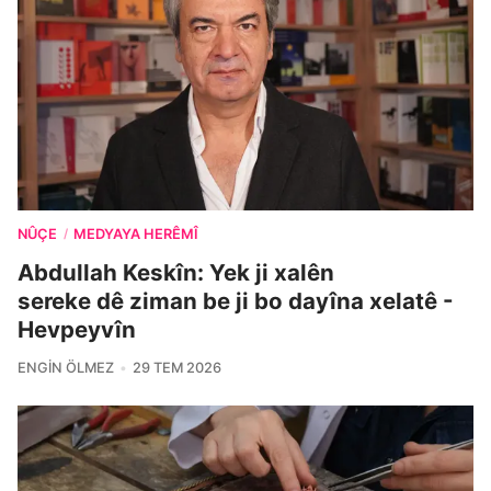
NÛÇE
MEDYAYA HERÊMÎ
/
Abdullah Keskîn: Yek ji xalên
sereke dê ziman be ji bo dayîna xelatê -
Hevpeyvîn
ENGIN ÖLMEZ
29 TEM 2026