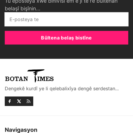
Tu eposteya xwe binivîsî em ê ji te re bûltenan
belaşî bişînin...
Bûltena belaş bistîne
Dengekê kurdî ye li qelebalixîya dengê serdestan...
Navigasyon