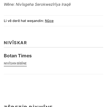
Wêne: Nivîsgeha Serokwezîrîya Iraqê
Li vê derê hat weşandin:
Nûçe
NIVÎSKAR
Botan Times
NIVÎSAN BIBÎNE