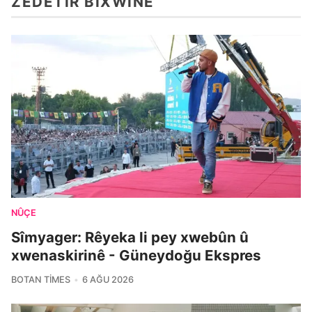
ZÊDETIR BIXWÎNE
NÛÇE
Sîmyager: Rêyeka li pey xwebûn û
xwenaskirinê - Güneydoğu Ekspres
BOTAN TIMES
6 AĞU 2026