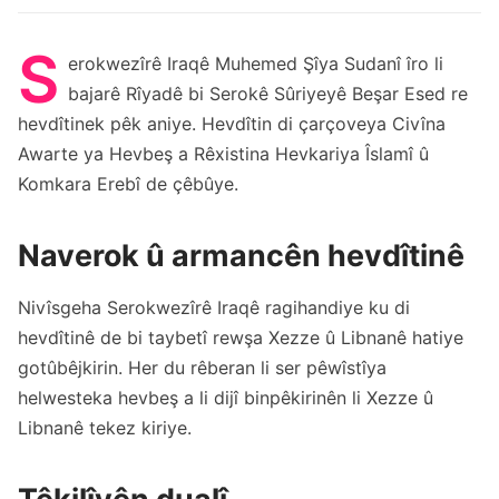
S
erokwezîrê Iraqê Muhemed Şîya Sudanî îro li
bajarê Rîyadê bi Serokê Sûriyeyê Beşar Esed re
hevdîtinek pêk aniye. Hevdîtin di çarçoveya Civîna
Awarte ya Hevbeş a Rêxistina Hevkariya Îslamî û
Komkara Erebî de çêbûye.
Naverok û armancên hevdîtinê
Nivîsgeha Serokwezîrê Iraqê ragihandiye ku di
hevdîtinê de bi taybetî rewşa Xezze û Libnanê hatiye
gotûbêjkirin. Her du rêberan li ser pêwîstîya
helwesteka hevbeş a li dijî binpêkirinên li Xezze û
Libnanê tekez kiriye.