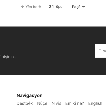
2 1 rûper
Yên berê
Paşê
bişînin...
Navigasyon
Destpêk
Nûçe
Nivîs
Em kî ne?
English