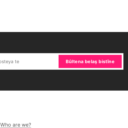
Bûltena belaş bistîne
Who are we?