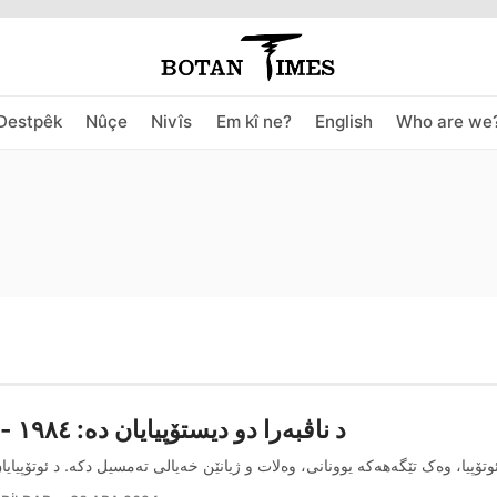
Destpêk
Nûçe
Nivîs
Em kî ne?
English
Who are we
د ناڤبه‌را دو دیستۆپیایان ده‌: ۱۹۸٤ -۲۰۸٤