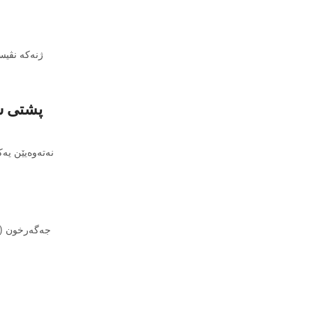
ژنەکە نڤیسک
پشتی س