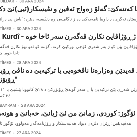
DILDAR
30 ARA 2024
یا که‌تنه‌کێ: گه‌لۆ زه‌واج ئه‌ڤین و نڤیسکار(ئیی)ئێ دک
ستان نه‌گری، د داوییا نامه‌یه‌کێ ده‌ ژ ئاگامبه‌ن ڕه‌ دنڤیسه‌، دبێژه‌: “باش پێ دزا
TIMES
30 ARA 2024
 - کوردێن ژ ڕۆژاڤایێ نکارن ڤەگەرن سەر ئاخا خوە
ژاڤایێ یێن کو ژ بەر شەری کۆچی تورکیێ کرنە، گۆتنە کو ئەو نهۆ نکارن ڤەگ
ئاخا خوە. چ
TIMES
28 ARA 2024
١: د قەیدێن وەزارەتا ناڤخوەیی یا تركیەیێ دە ناڤێ ڕۆ
"ڕۆبۆز
٣٤ كەس هاتنە
 BAYRAM
28 ARA 2024
هه‌ڤپه‌یڤین: ڕێزان دلژه‌ن دیوانا هه‌لبه‌ستکار و ڕۆژنامه‌گه‌ر مه‌ولوود ئۆگوز ئ
TIMES
27 ARA 2024