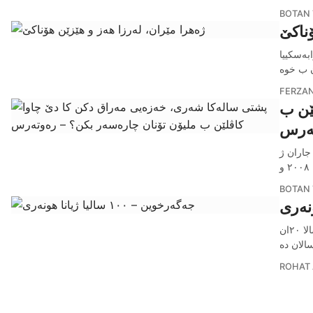
BOTAN 
ۆناکێ
بەسکییا
 ب خوە
FERZAN
ێن ب
تەرس
تەوەیێن یەکبوویی تەخمین دکە کو زێدەتری ٤٢ ملیۆن تۆن کاڤل ل خەزەیێ ھەنە. ئەڤ ١٤ جاران ژ
و
BOTAN 
جەگەرخون (١٩٠١-١٩٨٤) یەک ژ وان ھەلبەستڤانێن کوردیێن ناڤدار تێ ھەسبین کو د سەدسالا ٢٠ان
سالان دە
ROHAT