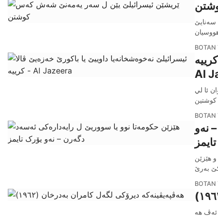
وشتن
 سەنایێ
هووسیان
BOTAN 
ييە -
Al J
ان ئا لي
BOTAN 
 نەو
ایمز
و هێزێن
ێ بەرێ
BOTAN 