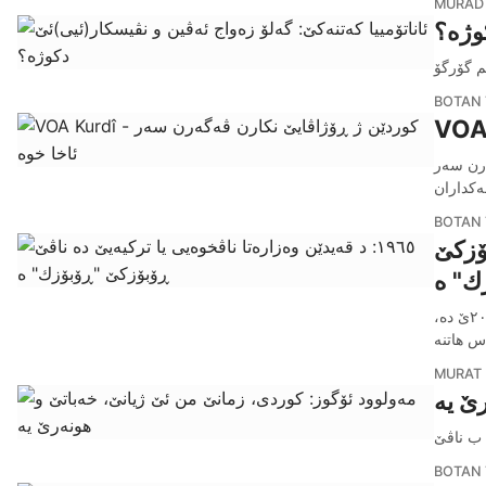
MURAD 
وژه‌؟
نم گۆرگۆ
BOTAN 
ەرن سەر
ەکداران
BOTAN 
بۆزكێ
ك" ە
ب ئێرشا بالافرێن شەڕی یێن تركیەیێ یا ل سەر گوندێ ڕۆبۆزكێ د ٢٨ێ كانوونا پێشیێ یا ٢٠١١ێ دە،
MURAT
ا ب ناڤێ
BOTAN 