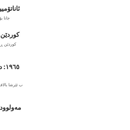
ئاناتۆمی
جانا بۆ
VOA Kurdî
کوردێن ڕۆ
٩٦٥