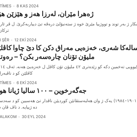
TIMES
8 KAS 2024
ژەھرا مێران، لەرزا ھەز و ھێزێن ھ
ار ژ بەر توند و تووژییا مێرێ خوە ژ ستەنبۆلێ درەڤە تێ دییاربەکرێ. ل ڤر ئارا
ترکان
 ŞÊR
12 EKI 2024
الەکا شەری، خەزەیی مەراق دکن کا دێ چاوا کاڤل
ملیۆن تۆنان چارەسەر بکن؟ – رەو
نە
کاڤلێن کو د ناڤبەرا ٢٠٠٨ 
TIMES
6 EKI 2024
جەگەرخوین – ١٠٠ سالیا ژیانا ھونەری
دە ژییایە. د ناڤ ڤان 
 ALAKOM
30 EYL 2024