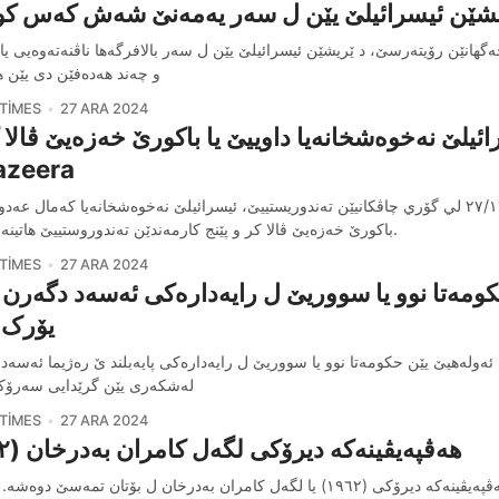
شێن ئیسرائیلێ یێن ل سەر یەمەنێ شەش کەس ک
گهانێن رۆیتەرسێ، د ێریشێن ئیسرائیلێ یێن ل سەر بالافرگەها ناڤنەتەوەیی یا
و چەند هەدەفێن دی یێن 
TIMES
27 ARA 2024
ئيلێ نەخوەشخانەيا داوييێ يا باكورێ خەزەيێ ڤالا كر
azeera
٢٧/١٢/٢٠٢٤ لي گۆري چاڤكانيێن تەندوريستييێ، ئيسرائيلێ نەخوەشخانەيا كەمال عەدو
باكورێ خەزەيێ ڤالا كر و پێنج كارمەندێن تەندوروستييێ هاتينە كوشتين.
TIMES
27 ARA 2024
ومەتا نوو یا سووریێ ل رایەدارەکی ئەسەد دگەرن –
یۆرک ت
ئەولەهیێ یێن حکومەتا نوو یا سووریێ ل رایەدارەکی پایەبلند ێ رەژیما ئەسەد 
لەشکەری یێن گرێدایی سەرۆک
TIMES
27 ARA 2024
هه‌ڤپه‌یڤینه‌که‌ دیرۆکی لگه‌ل کامران به‌درخان (۱۹٦۲)