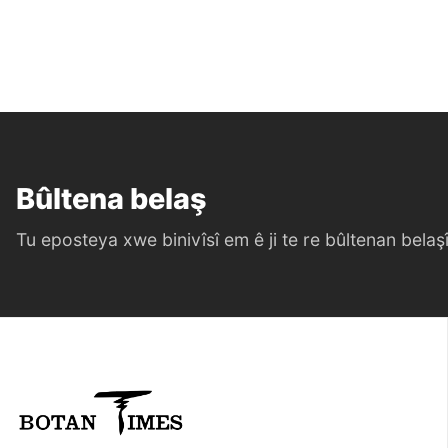
Bûltena belaş
Tu eposteya xwe binivîsî em ê ji te re bûltenan belaşî 