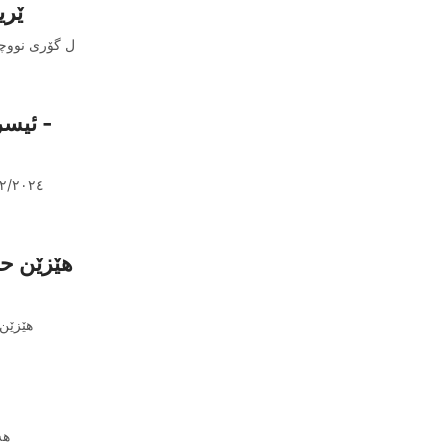
ێری
ل گۆری نووچە
ئيسرا
هێزێن حک
هێزێن 