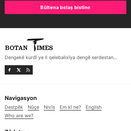
Bûltena belaş bistîne
Dengekê kurdî ye li qelebalixîya dengê serdestan...
Navigasyon
Destpêk
Nûçe
Nivîs
Em kî ne?
English
Who are we?