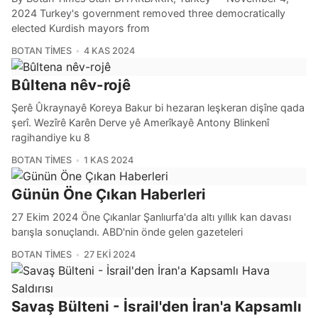
2024 Turkey's government removed three democratically
elected Kurdish mayors from
BOTAN TIMES
4 KAS 2024
Bûltena nêv-rojê
Şerê Ûkraynayê Koreya Bakur bi hezaran leşkeran dişîne qada
şerî. Wezîrê Karên Derve yê Amerîkayê Antony Blinkenî
ragihandiye ku 8
BOTAN TIMES
1 KAS 2024
Günün Öne Çıkan Haberleri
27 Ekim 2024 Öne Çıkanlar Şanlıurfa'da altı yıllık kan davası
barışla sonuçlandı. ABD'nin önde gelen gazeteleri
BOTAN TIMES
27 EKI 2024
Savaş Bülteni - İsrail'den İran'a Kapsamlı