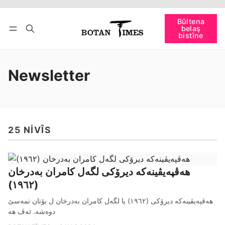
Têkevê
Bûltena belaş bistîne
Bûltena
belaş
bişopîne
bistîne
Newsletter
25 NIVÎS
هه‌ڤپه‌یڤینه‌که‌ دیرۆکی لگه‌ل کامران به‌درخان
(۱۹٦۲)
هه‌ڤپه‌یڤینه‌که‌ دیرۆکی (۱۹٦۲) یا لگه‌ل کامران به‌درخان ل بۆتان تمه‌سێ