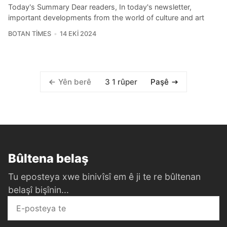
Today's Summary Dear readers, In today's newsletter,
important developments from the world of culture and art
BOTAN TIMES
14 EKI 2024
3 1 rûper
Yên berê
Paşê
Bûltena belaş
Tu eposteya xwe binivîsî em ê ji te re bûltenan
belaşî bişînin...