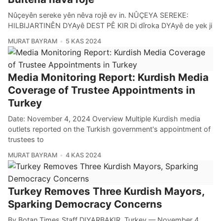
Nûçeyên sereke yên nêva rojê ev in. NÛÇEYA SEREKE:
HILBIJARTINÊN DYAyê DEST PÊ KIR Di dîroka DYAyê de yek ji
MURAT BAYRAM
5 KAS 2024
Media Monitoring Report: Kurdish Media
Coverage of Trustee Appointments in
Turkey
Date: November 4, 2024 Overview Multiple Kurdish media
outlets reported on the Turkish government's appointment of
trustees to
MURAT BAYRAM
4 KAS 2024
Turkey Removes Three Kurdish Mayors,
Sparking Democracy Concerns
By Botan Times Staff DIYARBAKIR, Turkey — November 4,