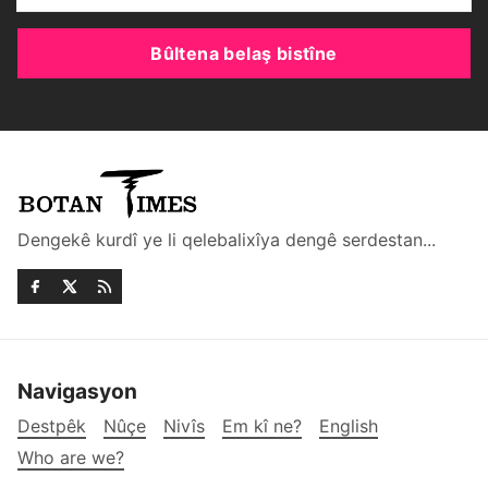
Bûltena belaş bistîne
Dengekê kurdî ye li qelebalixîya dengê serdestan...
Navigasyon
Destpêk
Nûçe
Nivîs
Em kî ne?
English
Who are we?