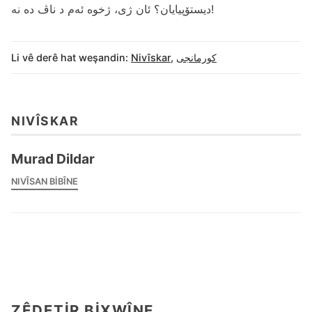
دیستۆپیایان؟ ئان ژی، ژخوه‌ ئه‌م د ناڤ ده‌ نه‌!
کورمانجی
,
Nivîskar
Li vê derê hat weşandin:
NIVÎSKAR
Murad Dildar
NIVÎSAN BIBÎNE
ZÊDETIR BIXWÎNE