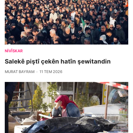
NIVÎSKAR
Salekê piştî çekên hatîn şewitandin
MURAT BAYRAM
11 TEM 2026