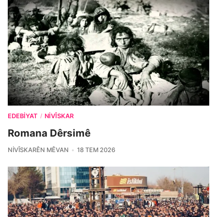
EDEBIYAT
NIVÎSKAR
/
Romana Dêrsimê
NIVÎSKARÊN MÊVAN
18 TEM 2026