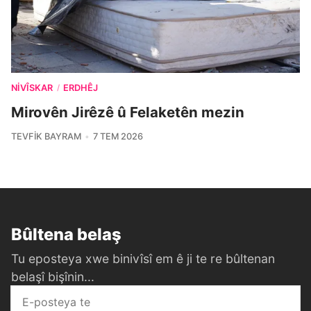
NIVÎSKAR
ERDHÊJ
/
Mirovên Jirêzê û Felaketên mezin
TEVFIK BAYRAM
7 TEM 2026
Bûltena belaş
Tu eposteya xwe binivîsî em ê ji te re bûltenan
belaşî bişînin...