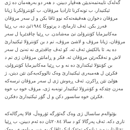
گه‌له‌ک تایبه‌تمه‌ندیێن هه‌ڤپار دبینن. د هه‌ر دو به‌رهه‌مان ده‌ ژی
ئیکتیدار، ب تونه‌کرنا ئازادیا مرۆڤان، ب کۆنترۆلکرنا ژیانا
مرۆڤان دخوازن هه‌قیقه‌ته‌که‌ نوو ئاڤا بکن و ل سه‌ر مرۆڤان
فه‌رز بکن. ئه‌ڤ ئارمانج، د پرتووکا ۱۹۸٤ئێ ده‌، ب ڕێیا
مه‌کانیزمایا کۆنترۆلێ تێ مه‌شاندن. ب ڕێیا چاڤدێریا ل سه‌ر
مرۆڤان، ژیانا مرۆڤ و لاشێ مرۆڤ، تم د بن کۆنترۆلا ئیکتیدارێ
ده‌ یه‌. ئا بالکێش ئه‌ڤ ئه‌، کو ئه‌ڤ چاڤدێری نه‌ ته‌نێ ل سه‌ر
لاش و ته‌ڤگه‌رێن مرۆڤان ئه‌. فکر و ڕامانێن مرۆڤان ژی تم د
بن کۆنتۆلا ئیکتدارێ ده‌ نه‌ و ب ڕێیا مه‌کانیزمایا کۆنترۆلێ،
فکرێن ل هه‌مبه‌ری ئیکتیدارێ وه‌ک تالووکه‌یه‌کێ تێن دیتن، ژ
هۆلێ تێن ڕاکرن. ئه‌ڤ ڕه‌وش ژی ل سه‌ر مرۆڤان ترسه‌که‌
مه‌زن چێدکه‌ و کۆنترۆلا ئیکتیدار تونه‌به‌ ژی، مرۆڤ خوه‌ ب خوه‌
فکرێن خوه‌ سانسور دکن و ل گۆر ئیکتیدارێ دفکرن.
بۆئواله‌م سانسال ژی وه‌ک گه‌ئۆرگه‌ ئۆروه‌ڵ، قالا په‌رگاله‌که‌
تاری دکه‌. ئه‌ڤ په‌رگالا کو د سالا ۲۰۸٤ئان ده‌ ئه‌م دبینن، ب ڕێیا
تۆتالیتاریزمێ ژیانه‌که‌ ته‌ئۆکراتیک ئاڤا کریه‌. دین و باوه‌ری، وه‌ک