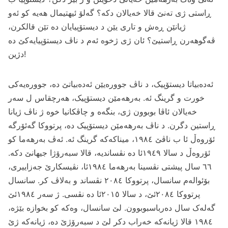
ڕاستی ژی ته‌نێ قالا خه‌یالان دکه‌؟ گه‌لۆ ئیهتیمال هه‌یه‌ کو ئه‌و
ژیانێن ڕه‌ش و تاری یێن د دیستۆپیایان ده‌ تێن قالکرن،
ڤه‌گوهه‌رن ڕاستیێ؟ ئان ژی ژخوه‌ ئه‌م د ناڤ دیستۆپیایه‌کێ ده‌
دژین!
ئه‌ده‌بیاتا دیستۆپیک، د ناڤ جووره‌یێن ئه‌ده‌بیاتێ ده‌، جووره‌یه‌کی
خورت و گرینگ ئه‌. به‌رهه‌مێن دیستۆپیک، هه‌رچقاس ل سه‌ر
خه‌یالان ئاڤا بوبوون ژی، بنگه‌ه و چاڤکانیا خوه‌ ژ ناڤ ژیانا
ڕاستین دگرن. د ناڤ به‌رهه‌مێن دیستۆپیک ده‌، پرتووکا گه‌ئۆرگه‌
ئۆروه‌ڵ ئا ب ناڤێ ۱۹۸٤، میناکه‌که‌ گرینگ ئه‌. ئه‌ڤ به‌رهه‌ما کو
ئۆروه‌ڵ د سالا ۱۹٤۹ئا ده‌ نڤساندیه‌، قالا سبه‌رۆژا جیهانێ دکه‌.
٦٦ سال پیشتی نڤسینا به‌رهه‌ما ۱۹۸٤ئا، نڤیسکارێ جه‌زاییری،
بۆئواله‌م سانسال، پرتووکا ۲۰۸٤ نڤساند و به‌لاڤ کر. سانسال
پرتووکا ۲۰۸٤ئێ، د سالا ۲۰۱٥ئا ده‌ نڤسی. ژ سه‌ر ۱۹۸٤ئێ
گه‌له‌ک سال ده‌رباسبوبوون. لێ سانسال، وه‌که‌ کو بخوازه‌ بێژه‌،
۱۹۸٤ قالا ژیانه‌که‌ خه‌راب دکر لێ د سبه‌رۆژێ ده‌، ژیانه‌که‌ ژێ