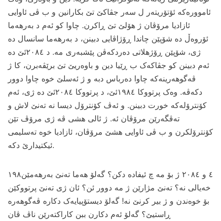
ئامووره‌که‌ ئۆتۆریته‌ر ل سه‌ر جڤاکێ تێ بکارانین و ب ڤی ئاوایی
ئازادیا مرۆڤان ژ هۆلێ تێ ڕاکرن. چاوا کو ئه‌م د به‌رهه‌ما
ئۆروه‌ڵ ده‌ شۆپێن چاندا ڕۆژاڤایی دبینن، د به‌رهه‌ما سانسال ده‌
ژی، شۆپێن ڕۆژهلاتی ده‌ردکه‌ڤن پێشبه‌ری مه‌. د ۲۰۸٤ئێ ده‌
ئه‌م دبینن کو جڤاکه‌ک ب ڕێیا دین و باوه‌ریێ تێ برێڤه‌برن، کا ژ
ڤه‌گوهه‌رینه‌که‌ چاوا ده‌رباس دبه‌ و ژ ئه‌سلێ خوه‌ چاوا دوور
دکه‌ڤه‌. وه‌ک پرتووکا ۱۹۸٤ئێ، د پرتووکا ۲۰۸٤ئێ ده‌ ژی، ئه‌م
کۆنترۆله‌که‌ خورت دبینن. و ئه‌ڤ کۆنترۆل دیسا نه‌ ته‌نێ لاش و
ته‌ڤگه‌رێن مرۆڤان ئه‌. ژ ئالی هشی ڤه‌ ژی مرۆڤ تێن
کۆنترۆلکرن و ب ڤی ئاوایی هشێ مرۆڤان، ئازادیا خوه‌ ته‌سلیمی
ئیکتیدارێ دکه‌.
۱۹۸٤ و ۲۰۸٤ ژ بۆ مه‌ چ ئیفاده‌ دکن؟ گه‌لۆ هه‌ما ته‌نێ به‌رهه‌مێن
خه‌یالی نه‌؟ ته‌نێ مژارێن ژ مه‌ دوور ئن؟ ئان ژی ته‌نێ پرتووکێن
بۆ خوه‌ندن و ژ بیر کرنێ نه‌! گه‌لۆ دیستۆپیایه‌ک دکاره‌ ڤه‌گوهه‌ره‌
ڕاستیێ؟ گه‌لۆ ئه‌م دکارن ببن کاراکته‌رێن ناڤ ڤان