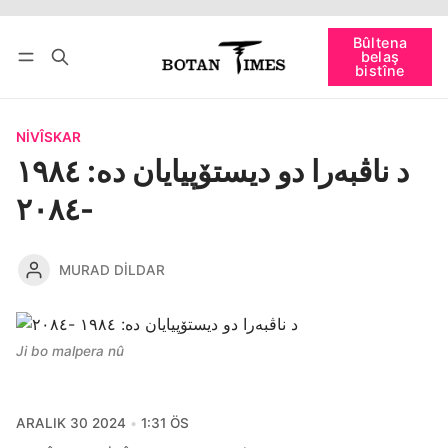
Têkevê
Bûltena belaş bistîne
Bûltena
belaş
bişopîne
bistîne
NIVÎSKAR
د ناڤبه‌را دو دیستۆپیایان ده‌: ۱۹۸٤
-۲۰۸٤
MURAD DILDAR
Ji bo malpera nû
ARALIK 30 2024
1:31 ÖS