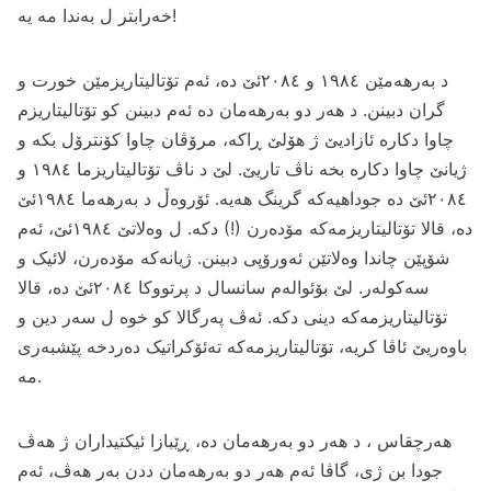
خه‌رابتر ل به‌ندا مه‌ یه‌!
د به‌رهه‌مێن ۱۹۸٤ و ۲۰۸٤ئێ ده‌، ئه‌م تۆتالیتاریزمێن خورت و
گران دبینن. د هه‌ر دو به‌رهه‌مان ده‌ ئه‌م دبینن کو تۆتالیتاریزم
چاوا دکاره‌ ئازادیێ ژ هۆلێ ڕاکه‌، مرۆڤان چاوا کۆنترۆل بکه‌ و
ژیانێ چاوا دکاره‌ بخه‌ ناڤ تاریێ. لێ د ناڤ تۆتالیتاریزما ۱۹۸٤ و
۲۰۸٤ئێ ده‌ جوداهیه‌که‌ گرینگ هه‌یه‌. ئۆروه‌ڵ د به‌رهه‌ما ۱۹۸٤ئێ
ده‌، قالا تۆتالیتاریزمه‌که‌ مۆده‌رن (!) دکه‌. ل وه‌لاتێ ۱۹۸٤ئێ، ئه‌م
شۆپێن چاندا وه‌لاتێن ئه‌ورۆپی دبینن. ژیانه‌که‌ مۆده‌رن، لائیک و
سه‌کوله‌ر. لێ بۆئواله‌م سانسال د پرتووکا ۲۰۸٤ئێ ده‌، قالا
تۆتالیتاریزمه‌که‌ دینی دکه‌. ئه‌ڤ په‌رگالا کو خوه‌ ل سه‌ر دین و
باوه‌ریێ ئاڤا کریه‌، تۆتالیتاریزمه‌که‌ ته‌ئۆکراتیک ده‌ردخه‌ پێشبه‌ری
مه‌.
هه‌رچقاس ، د هه‌ر دو به‌رهه‌مان ده‌، ڕێبازا ئیکتیداران ژ هه‌ڤ
جودا بن ژی، گاڤا ئه‌م هه‌ر دو به‌رهه‌مان ددن به‌ر هه‌ڤ، ئه‌م