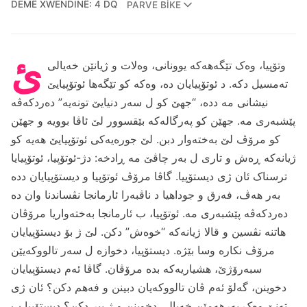
DEMÊ XWENDINÊ: 4 DQ
PARVE BIKE
ئ
وتۆپیا، وه‌ک تێگه‌هه‌که‌ یوونانی، وه‌لات و ژیانێن خه‌یالی
ته‌مسیل دکه‌. د ئوتۆپیایان ده‌، وه‌که‌ کو تێگه‌ها ئوتۆپیایێ
نیشانی مه‌ دده‌، “جهێ کو ل سه‌ر دنیایێ تونه‌یه‌” ده‌ردکه‌ڤه‌
پێشبه‌ری مه‌. جهێن کو په‌رگاله‌که‌ بێقسوور لێ ئاڤا بوویه‌ و جهێن
کو مرۆڤ لێ به‌خته‌وار دبن. لێ جوره‌یه‌کی ئوتۆپیایێ هه‌یه‌ کو
ژیانه‌که‌ ڕه‌ش و تاری ل به‌ر چاڤێ مه‌ ڕادخه‌: دژ-ئوتۆپیا، ئوتۆپیایا
ترسناک ئان ژی دیستۆپیا. گاڤا مرۆڤ ئوتۆپیا و دیستۆپیایان دده‌
به‌ر هه‌ڤ، فه‌رق و جوداهیا د ناڤبه‌را ئارمانجا نڤساندنا وان ده‌
ده‌ردکه‌ڤه‌ پێشبه‌ری مه‌. ئوتۆپیا، ب ئارمانجا به‌خته‌واریا مرۆڤان
هاتنه‌ نڤسین و قالا ژیانه‌که‌ “خوه‌ش” دکن. لێ ژ بۆ دیستۆپیایان
مرۆڤ نکاره‌ وسا بێژه‌. دیستۆپیا، دخوازه‌ ل سه‌ر تالووکه‌یێن
سبه‌رۆژێ، هشیاریه‌که‌ بده‌ مرۆڤان. گاڤا ئه‌م دیستۆپیایان
دخوینن، گه‌لۆ ئه‌م ڤان تالووکه‌یان دبینن و فه‌هم دکن؟ ئان ژی
ته‌نێ وه‌ک به‌رهه‌مێن خه‌یالی دخوینن و ژ بیر دکن؟ دیستۆپیا ب